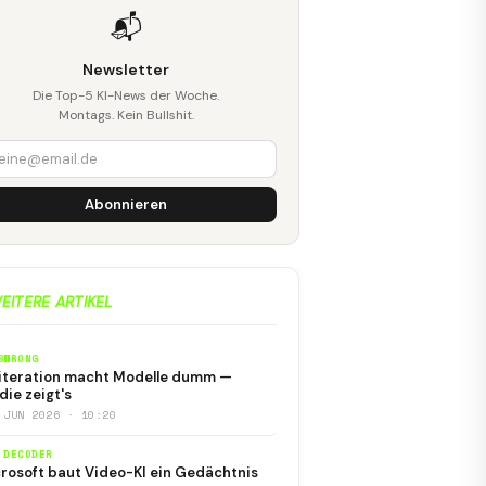
📬
Newsletter
Die Top-5 KI-News der Woche.
Montags. Kein Bullshit.
Abonnieren
EITERE ARTIKEL
SWRONG
iteration macht Modelle dumm —
die zeigt's
 JUN 2026 · 10:20
 DECODER
rosoft baut Video-KI ein Gedächtnis