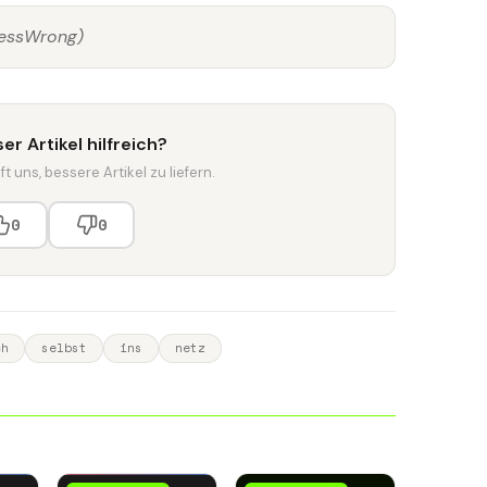
LessWrong)
er Artikel hilfreich?
t uns, bessere Artikel zu liefern.
0
0
ch
selbst
ins
netz