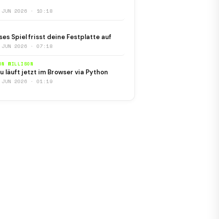
 JUN 2026 · 10:18
ses Spiel frisst deine Festplatte auf
 JUN 2026 · 07:18
ON WILLISON
u läuft jetzt im Browser via Python
 JUN 2026 · 01:19