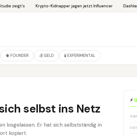
udie zeigt's
Krypto-Kidnapper jagen jetzt Influencer
Dashlan
🧠 FOUNDER
💰 GELD
🧪 EXPERIMENTAL
⚡
Q
sich selbst ins Netz
RUB
 losgelassen. Er hat sich selbstständig in
SCO
rt kopiert.