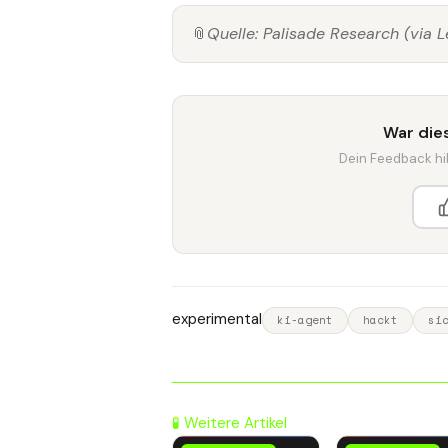
📎
Quelle: Palisade Research (via 
War dies
Dein Feedback hilf
experimental
ki-agent
hackt
si
🧪 Weitere Artikel