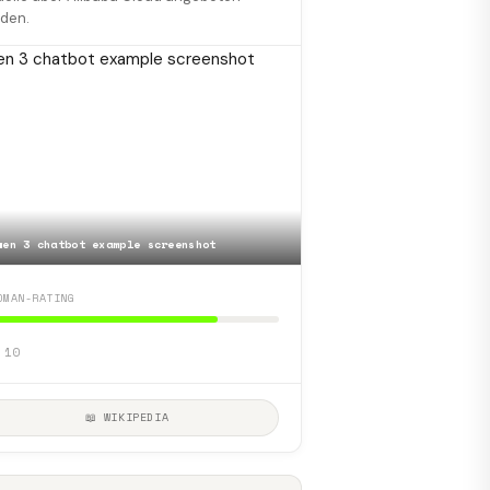
den.
wen 3 chatbot example screenshot
DMAN-RATING
 10
📖 WIKIPEDIA