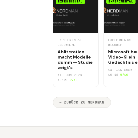
EXPERIMENTAL
EXPERIMENTAL
EXPERIMENTAL ·
EXPERIMENTAL ·
LESSWRONG
DECODER
Abliteration
Microsoft ba
macht Modelle
Video-KI ein
dumm — Studie
Gedächtnis e
zeigt's
14. JUN 2026 ·
10:18
5/10
14. JUN 2026 ·
10:20
2/10
← ZURÜCK ZU NERDMAN