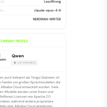
LessWrong
LLE
claude-opus-4-6
ELL
NERDMAN-WRITER
COMPANY PROFILE
Qwen
🏢 UNTERNEHMEN
n, auch bekannt als Tongyi Qianwen, ist
e Familie von großen Sprachmodellen, die
 Alibaba Cloud entwickelt wurden. Viele
n-Modelle werden unter freien und
lloffenen Lizenzen wie Apache 2.0
trieben, während andere proprietäre
elle über Alibaba Cloud angeboten