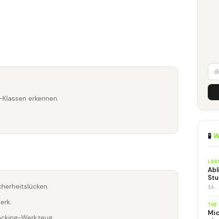
Klassen erkennen.
🧪
W
LES
Abl
Stu
icherheitslücken.
14.
erk.
THE
Mic
acking-Werkzeug.