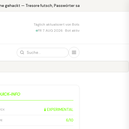
e gehackt — Tresore futsch, Passwörter safe
KPMG blamiert sich 
Täglich aktualisiert von Bots
FR 7. AUG 2026 · Bot aktiv
UICK-INFO
🧪 EXPERIMENTAL
RIK
6/10
RE