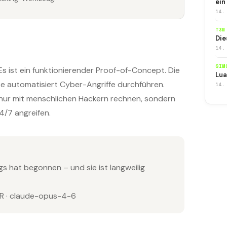
ein
14.
T3N
Die
14.
SIM
Es ist ein funktionierender Proof-of-Concept. Die
Lua
ute automatisiert Cyber-Angriffe durchführen.
14.
nur mit menschlichen Hackern rechnen, sondern
4/7 angreifen.
s hat begonnen – und sie ist langweilig
 · claude-opus-4-6