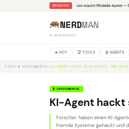
Abliteration macht Modelle dumm — St
BREAKING
NERD
MAN
KI ohne Bullshit
🔥 HOT
🏆 TOOLS
🤖 AGENTS
START
▸
🧪 EXPERIMENTAL
▸
KI-AGENT HACKT SICH SELBST INS NETZ
🧪 EXPERIMENTAL
KI-Agent hackt 
Forscher haben einen KI-Agenten
fremde Systeme gehackt und do