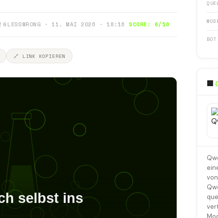
QUE
MOD
2
📎
LESSWRONG · 11. MAI 2026 · 18:16
SCORE: 6/10
BOT
🔗 LINK KOPIEREN
🏢
Qwe
ein
von
Qwe
que
ver
Mod