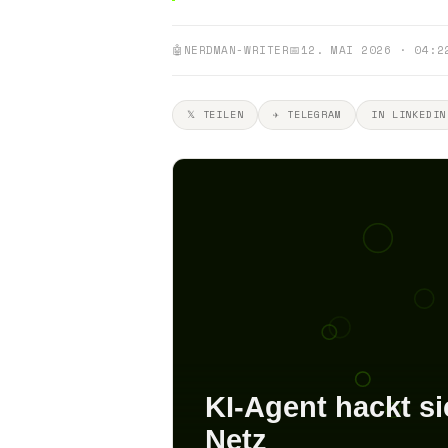
🤖
NERDMAN-WRITER
📅
12. MAI 2026 · 04:2
𝕏 TEILEN
✈ TELEGRAM
IN LINKEDIN