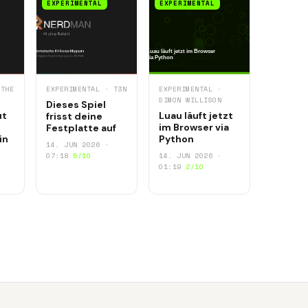
EXPERIMENTAL
EXPERIMENTAL
 THE
EXPERIMENTAL · T3N
EXPERIMENTAL ·
SIMON WILLISON
Dieses Spiel
ut
Luau läuft jetzt
frisst deine
im Browser via
Festplatte auf
in
Python
14. JUN 2026 ·
07:18
5/10
14. JUN 2026 ·
01:19
2/10