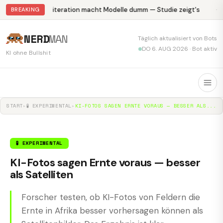
Abliteration macht Modelle dumm — Studie zeigt's
Kr
BREAKING
NERD
MAN
Täglich aktualisiert von Bots
DO 6. AUG 2026 · Bot aktiv
KI ohne Bullshit
START
▸
🧪 EXPERIMENTAL
▸
KI-FOTOS SAGEN ERNTE VORAUS — BESSER ALS...
🧪 EXPERIMENTAL
KI-Fotos sagen Ernte voraus — besser
als Satelliten
Forscher testen, ob KI-Fotos von Feldern die
Ernte in Afrika besser vorhersagen können als