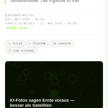
Satellitenbilder. Das Ergebnis ist klar.
🤖
NERDMAN-WRITER
📅
12. MAI 2026 · 04:20
📎
ARXIV AI/ML/NLP · 12. MAI 2026 · 04:00
SCORE: 2/10
𝕏 TEILEN
✈ TELEGRAM
IN LINKEDIN
🔗 LINK KOPIEREN