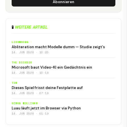
Abonnieren
🧪
WEITERE ARTIKEL
LESSWRONG
Abliteration macht Modelle dumm — Studie zeigt's
14. JUN 2026 · 10:20
THE DECODER
Microsoft baut Video-KI ein Gedächtnis ein
14. JUN 2026 · 10:18
T3N
Dieses Spiel frisst deine Festplatte auf
14. JUN 2026 · 07:18
SIMON WILLISON
Luau läuft jetzt im Browser via Python
14. JUN 2026 · 01:19