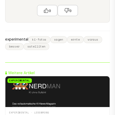
0
0
experimental
ki-fotos
sagen
ernte
voraus
besser
satelliten
🧪 Weitere Artikel
EXPERIMENTAL
EXPERIMENTAL · LESSWRONG