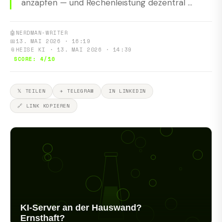
anzapfen — und Rechenleistung dezentral ...
🤖
NERDMAN-WRITER
📅
13. MAI 2026 · 16:19
📎
HEISE KI · 13. MAI 2026 · 14:39
SCORE: 4/10
𝕏 TEILEN
✈ TELEGRAM
IN LINKEDIN
🔗 LINK KOPIEREN