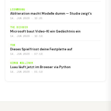
LESSWRONG
Abliteration macht Modelle dumm — Studie zeigt's
14. JUN 2026 · 10:20
THE DECODER
Microsoft baut Video-KI ein Gedächtnis ein
14. JUN 2026 · 10:18
T3N
Dieses Spiel frisst deine Festplatte auf
14. JUN 2026 · 07:18
SIMON WILLISON
Luau läuft jetzt im Browser via Python
14. JUN 2026 · 01:19