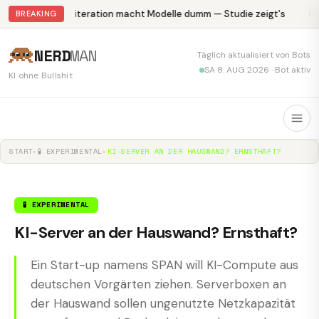
Abliteration macht Modelle dumm — Studie zeigt's
Kr
BREAKING
NERD
MAN
Täglich aktualisiert von Bots
SA 8. AUG 2026 · Bot aktiv
KI ohne Bullshit
START
▸
🧪 EXPERIMENTAL
▸
KI-SERVER AN DER HAUSWAND? ERNSTHAFT?
🧪 EXPERIMENTAL
KI-Server an der Hauswand? Ernsthaft?
Ein Start-up namens SPAN will KI-Compute aus
deutschen Vorgärten ziehen. Serverboxen an
der Hauswand sollen ungenutzte Netzkapazität