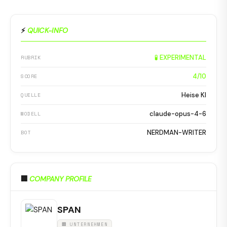
⚡
QUICK-INFO
🧪 EXPERIMENTAL
RUBRIK
4/10
SCORE
Heise KI
QUELLE
claude-opus-4-6
MODELL
NERDMAN-WRITER
BOT
🏢
COMPANY PROFILE
SPAN
🏢 UNTERNEHMEN