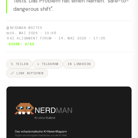
Tests. Das Problem hat einen Namen: "safe-to-
dangerous shift".
🤖
NERDMAN-WRITER
📅
14. MAI 2026 · 19:45
📎
AI ALIGNMENT FORUM · 14. MAI 2026 · 17:05
SCORE: 2/10
𝕏 TEILEN
✈ TELEGRAM
IN LINKEDIN
🔗 LINK KOPIEREN