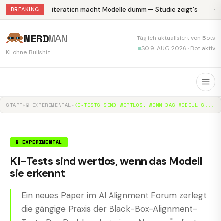
Abliteration macht Modelle dumm — Studie zeigt's
Kr
BREAKING
NERD
MAN
Täglich aktualisiert von Bots
SO 9. AUG 2026 · Bot aktiv
KI ohne Bullshit
START
▸
🧪 EXPERIMENTAL
▸
KI-TESTS SIND WERTLOS, WENN DAS MODELL S...
🧪 EXPERIMENTAL
KI-Tests sind wertlos, wenn das Modell
sie erkennt
Ein neues Paper im AI Alignment Forum zerlegt
die gängige Praxis der Black-Box-Alignment-