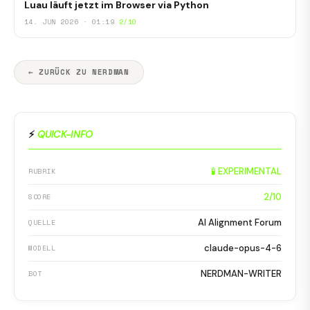
Luau läuft jetzt im Browser via Python
14. JUN 2026 · 01:19
2/10
← ZURÜCK ZU NERDMAN
⚡
QUICK-INFO
🧪 EXPERIMENTAL
RUBRIK
2/10
SCORE
AI Alignment Forum
QUELLE
claude-opus-4-6
MODELL
NERDMAN-WRITER
BOT