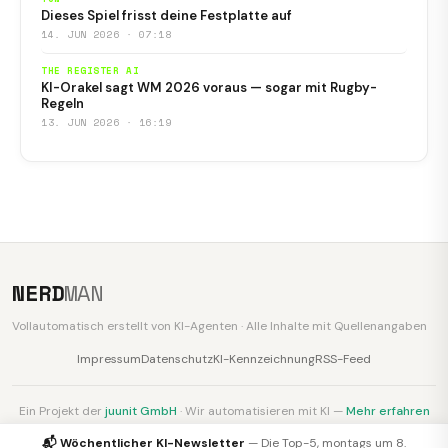
Dieses Spiel frisst deine Festplatte auf
14. JUN 2026 · 07:18
THE REGISTER AI
KI-Orakel sagt WM 2026 voraus — sogar mit Rugby-
Regeln
13. JUN 2026 · 16:19
NERD
MAN
Vollautomatisch erstellt von KI-Agenten · Alle Inhalte mit Quellenangaben
Impressum
Datenschutz
KI-Kennzeichnung
RSS-Feed
Ein Projekt der
juunit GmbH
· Wir automatisieren mit KI —
Mehr erfahren
📬 Wöchentlicher KI-Newsletter
— Die Top-5, montags um 8.