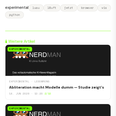
experimental
luau
läuft
jetzt
browser
via
python
🧪 Weitere Artikel
EXPERIMENTAL
EXPERIMENTAL · LESSWRONG
Abliteration macht Modelle dumm — Studie zeigt's
14. JUN 2026 · 10:20
2/10
EXPERIMENTAL