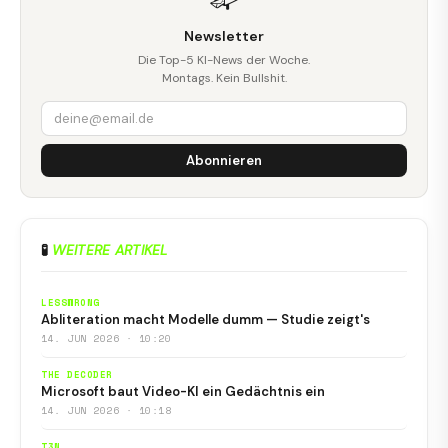
Newsletter
Die Top-5 KI-News der Woche.
Montags. Kein Bullshit.
Abonnieren
🧪
WEITERE ARTIKEL
LESSWRONG
Abliteration macht Modelle dumm — Studie zeigt's
14. JUN 2026 · 10:20
THE DECODER
Microsoft baut Video-KI ein Gedächtnis ein
14. JUN 2026 · 10:18
T3N