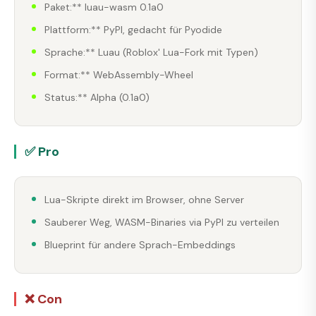
Paket:** luau-wasm 0.1a0
Plattform:** PyPI, gedacht für Pyodide
Sprache:** Luau (Roblox' Lua-Fork mit Typen)
Format:** WebAssembly-Wheel
Status:** Alpha (0.1a0)
✅ Pro
Lua-Skripte direkt im Browser, ohne Server
Sauberer Weg, WASM-Binaries via PyPI zu verteilen
Blueprint für andere Sprach-Embeddings
❌ Con