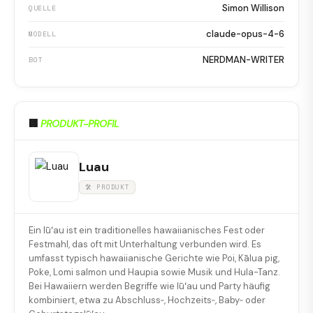
Simon Willison
QUELLE
claude-opus-4-6
MODELL
NERDMAN-WRITER
BOT
🏢
PRODUKT-PROFIL
Luau
🛠 PRODUKT
Ein lūʻau ist ein traditionelles hawaiianisches Fest oder
Festmahl, das oft mit Unterhaltung verbunden wird. Es
umfasst typisch hawaiianische Gerichte wie Poi, Kālua pig,
Poke, Lomi salmon und Haupia sowie Musik und Hula-Tanz.
Bei Hawaiiern werden Begriffe wie lūʻau und Party häufig
kombiniert, etwa zu Abschluss‑, Hochzeits‑, Baby‑ oder