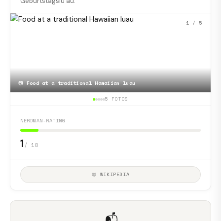
Geburtstagslūʻau.
1
/ 5
📷
Food at a traditional Hawaiian luau
5 FOTOS
NERDMAN-RATING
1
/ 10
📖 WIKIPEDIA
📬