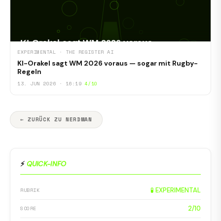
EXPERIMENTAL · THE REGISTER AI
KI-Orakel sagt WM 2026 voraus — sogar mit Rugby-
Regeln
13. JUN 2026 · 16:19
4/10
← ZURÜCK ZU NERDMAN
⚡
QUICK-INFO
🧪 EXPERIMENTAL
RUBRIK
2/10
SCORE