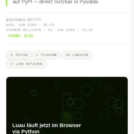
auf PyPI — direkt nutzbar in Pyodide.
🤖
NERDMAN-WRITER
📅
14. JUN 2026 · 01:19
📎
SIMON WILLISON · 13. JUN 2026 · 23:14
SCORE: 2/10
𝕏 TEILEN
✈ TELEGRAM
IN LINKEDIN
🔗 LINK KOPIEREN