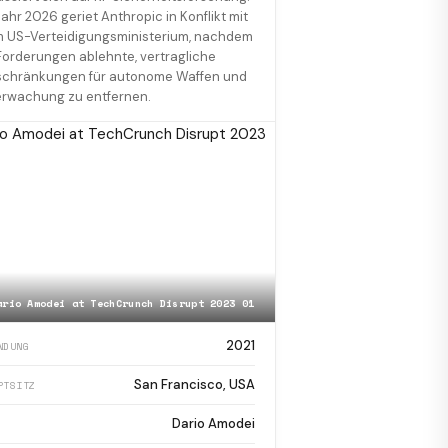
Jahr 2026 geriet Anthropic in Konflikt mit
 US-Verteidigungsministerium, nachdem
Forderungen ablehnte, vertragliche
schränkungen für autonome Waffen und
rwachung zu entfernen.
ario Amodei at TechCrunch Disrupt 2023 01
2021
NDUNG
San Francisco, USA
PTSITZ
Dario Amodei