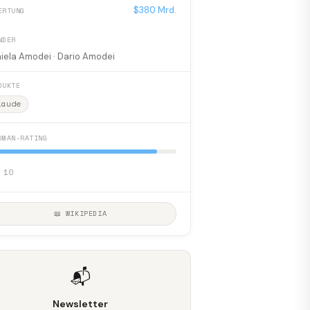
$380 Mrd.
ERTUNG
NDER
iela Amodei · Dario Amodei
DUKTE
laude
DMAN-RATING
 10
📖 WIKIPEDIA
📬
Newsletter