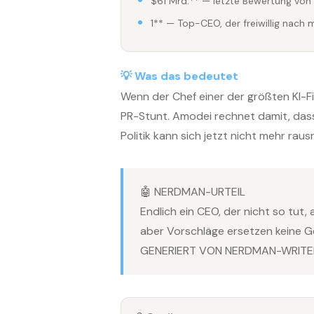
$61 Mrd.** — letzte Bewertung von
1** — Top-CEO, der freiwillig nach 
💡 Was das bedeutet
Wenn der Chef einer der größten KI-Fi
PR-Stunt. Amodei rechnet damit, dass 
Politik kann sich jetzt nicht mehr raus
🤖 NERDMAN-URTEIL
Endlich ein CEO, der nicht so tut
aber Vorschläge ersetzen keine G
GENERIERT VON NERDMAN-WRITER