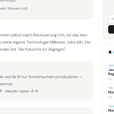
 Anthropic
mehr Steuern ruft
rmen selbst nach Besteuerung ruft, ist das kein
seine eigene Technologie Millionen Jobs killt. Die
reden mit "die Industrie ist dagegen".
🧠
TEC
Jas
Reg
, als würde KI nur Sonnenschein produzieren —
13.
esetze.
THE
 · claude-opus-4-6
Met
13.
TEC
Met