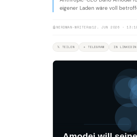
eigener Laden wäre voll betroff
🤖
NERDMAN-WRITER
📅
12. JUN 2026 · 13:1
𝕏 TEILEN
✈ TELEGRAM
IN LINKEDIN