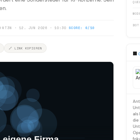
QUE
en.
MOD
BOT
9
📎
T3N · 12. JUN 2026 · 10:30
SCORE: 6/10
🔗 LINK KOPIEREN
🏢
Ant
Unt
als
die
Unt
Ope
fok