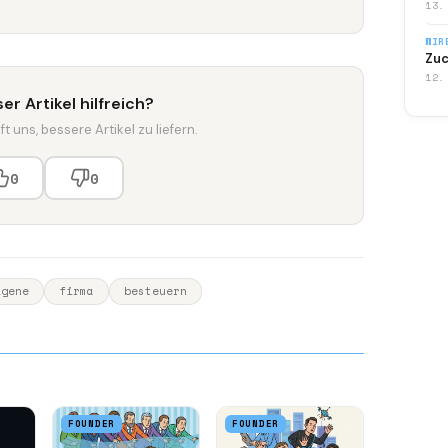
13.
WIR
Zuc
12.
er Artikel hilfreich?
t uns, bessere Artikel zu liefern.
0
0
igene
firma
besteuern
FOUNDER
FOUNDER