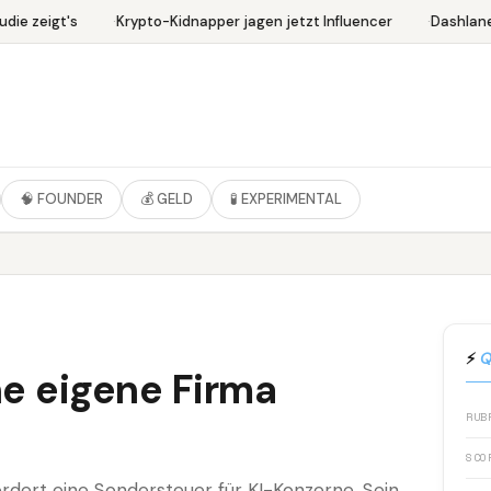
ie zeigt's
Krypto-Kidnapper jagen jetzt Influencer
Dashlane 
🧠 FOUNDER
💰 GELD
🧪 EXPERIMENTAL
N
⚡
Q
ne eigene Firma
RUB
SCO
dert eine Sondersteuer für KI-Konzerne. Sein