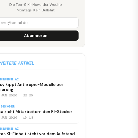
Die Top-5 KI-News der Woche.
Montags. Kein Bullshit.
Abonnieren
WEITERE ARTIKEL
HCRUNCH AI
sy kippt Anthropic-Modelle bei
ierung
 JUN 2026 · 22:20
 DECODER
a zieht Mitarbeitern den KI-Stecker
 JUN 2026 · 10:18
HCRUNCH AI
as KI-Einheit steht vor dem Aufstand