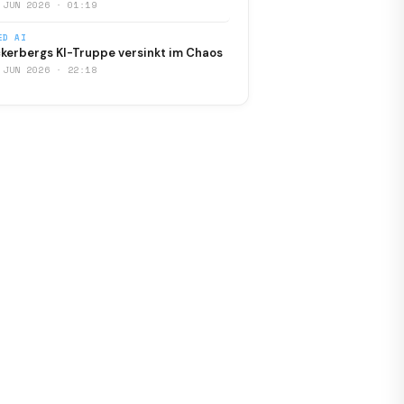
 JUN 2026 · 01:19
ED AI
kerbergs KI-Truppe versinkt im Chaos
 JUN 2026 · 22:18