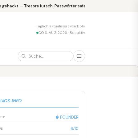
gehackt — Tresore futsch, Passwörter safe
KPMG blamiert sich mi
Täglich aktualisiert von Bots
DO 6. AUG 2026 · Bot aktiv
UICK-INFO
🧠 FOUNDER
RIK
6/10
RE