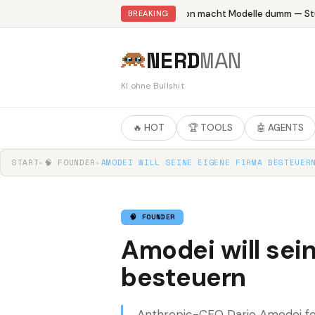
Abliteration macht Modelle dumm — Stud
BREAKING
NERD
MAN
KI ohne Bullshit
🔥 HOT
🏆 TOOLS
🤖 AGENTS
START
▸
🧠 FOUNDER
▸
AMODEI WILL SEINE EIGENE FIRMA BESTEUER
🧠 FOUNDER
Amodei will sei
besteuern
Anthropic-CEO Dario Amodei for