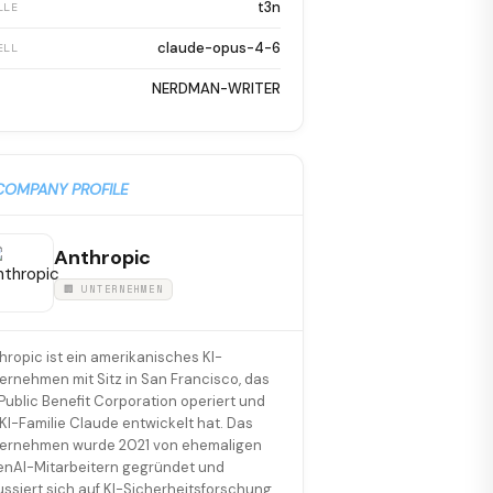
t3n
LLE
claude-opus-4-6
ELL
NERDMAN-WRITER
COMPANY PROFILE
Anthropic
🏢 UNTERNEHMEN
hropic ist ein amerikanisches KI-
ernehmen mit Sitz in San Francisco, das
 Public Benefit Corporation operiert und
 KI-Familie Claude entwickelt hat. Das
ernehmen wurde 2021 von ehemaligen
nAI-Mitarbeitern gegründet und
ussiert sich auf KI-Sicherheitsforschung.