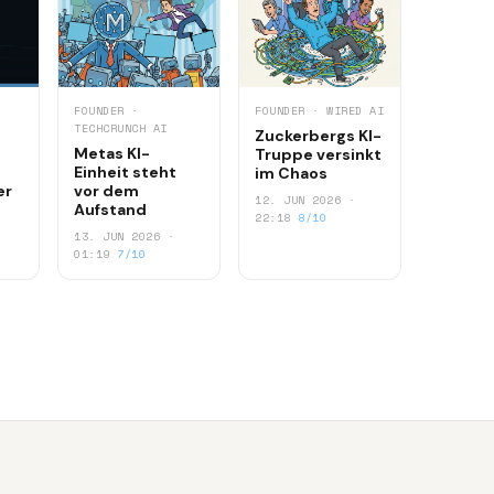
FOUNDER ·
FOUNDER · WIRED AI
TECHCRUNCH AI
Zuckerbergs KI-
Metas KI-
Truppe versinkt
Einheit steht
im Chaos
er
vor dem
12. JUN 2026 ·
Aufstand
22:18
8/10
13. JUN 2026 ·
01:19
7/10