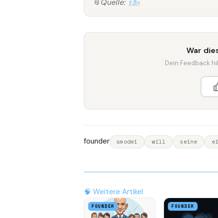
📎
Quelle:
t3n
War dies
Dein Feedback hilf
founder
amodei
will
seine
e
🧠 Weitere Artikel
FOUNDER
FOUNDER