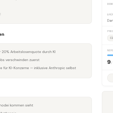
BEW
C
GRÜ
Dan
PRO
en
C
NER
r 20% Arbeitslosenquote durch KI
obs verschwinden zuerst
9
/
 für KI-Konzerne — inklusive Anthropic selbst
Amodei kommen sieht