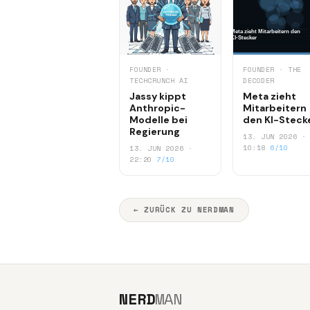
FOUNDER ·
FOUNDER · THE
TECHCRUNCH AI
DECODER
Jassy kippt
Meta zieht
Anthropic-
Mitarbeitern
Modelle bei
den KI-Steck
Regierung
13. JUN 2026 ·
10:18
6/10
13. JUN 2026 ·
22:20
7/10
← ZURÜCK ZU NERDMAN
NERD
MAN