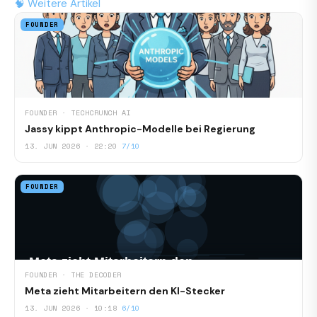
🧠 Weitere Artikel
FOUNDER
FOUNDER · TECHCRUNCH AI
Jassy kippt Anthropic-Modelle bei Regierung
13. JUN 2026 · 22:20
7/10
FOUNDER
FOUNDER · THE DECODER
Meta zieht Mitarbeitern den KI-Stecker
13. JUN 2026 · 10:18
6/10