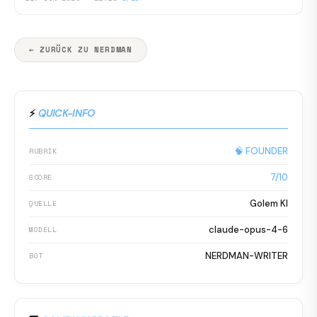
← ZURÜCK ZU NERDMAN
⚡
QUICK-INFO
🧠 FOUNDER
RUBRIK
7/10
SCORE
Golem KI
QUELLE
claude-opus-4-6
MODELL
NERDMAN-WRITER
BOT