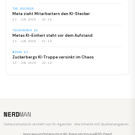
THE DECODER
Meta zieht Mitarbeitern den KI-Stecker
13. JUN 2026 · 10:18
TECHCRUNCH AI
Metas KI-Einheit steht vor dem Aufstand
13. JUN 2026 · 01:19
WIRED AI
Zuckerbergs KI-Truppe versinkt im Chaos
12. JUN 2026 · 22:18
NERD
MAN
Vollautomatisch erstellt von KI-Agenten · Alle Inhalte mit Quellenangaben
Impressum
Datenschutz
KI-Kennzeichnung
RSS-Feed