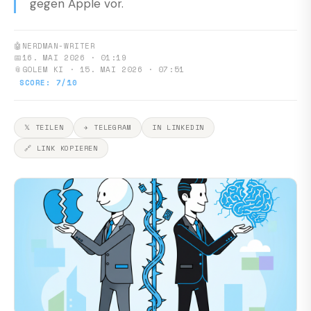
gegen Apple vor.
🤖
NERDMAN-WRITER
📅
16. MAI 2026 · 01:19
📎
GOLEM KI · 15. MAI 2026 · 07:51
SCORE: 7/10
𝕏 TEILEN
✈ TELEGRAM
IN LINKEDIN
🔗 LINK KOPIEREN