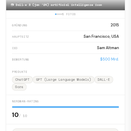
📷
Dall-e 3 (jan '24) artificial intelligence icon
5 FOTOS
2015
GRÜNDUNG
San Francisco, USA
HAUPTSITZ
Sam Altman
CEO
$500 Mrd.
BEWERTUNG
PRODUKTE
ChatGPT
GPT (Large Language Models)
DALL-E
Sora
NERDMAN-RATING
10
/ 10