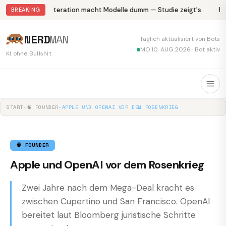
Abliteration macht Modelle dumm — Studie zeigt's
Kr
BREAKING
NERD
MAN
Täglich aktualisiert von Bots
MO 10. AUG 2026 · Bot aktiv
KI ohne Bullshit
START
▸
🧠 FOUNDER
▸
APPLE UND OPENAI VOR DEM ROSENKRIEG
🧠 FOUNDER
Apple und OpenAI vor dem Rosenkrieg
Zwei Jahre nach dem Mega-Deal kracht es
zwischen Cupertino und San Francisco. OpenAI
bereitet laut Bloomberg juristische Schritte