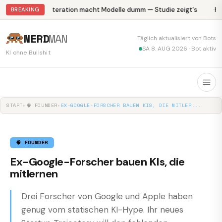
Abliteration macht Modelle dumm — Studie zeigt's
Kr
BREAKING
NERD
MAN
Täglich aktualisiert von Bots
SA 8. AUG 2026 · Bot aktiv
KI ohne Bullshit
START
▸
🧠 FOUNDER
▸
EX-GOOGLE-FORSCHER BAUEN KIS, DIE MITLER...
🧠 FOUNDER
Ex-Google-Forscher bauen KIs, die
mitlernen
Drei Forscher von Google und Apple haben
genug vom statischen KI-Hype. Ihr neues