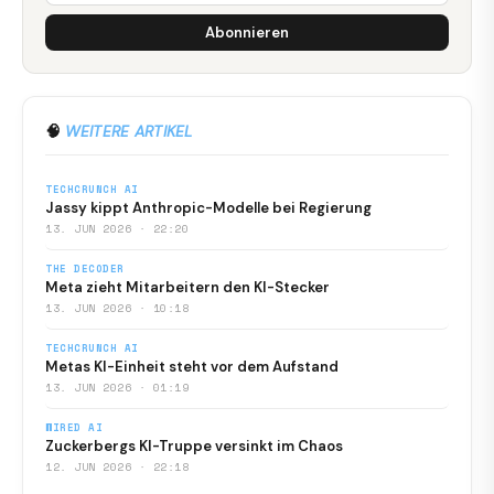
Abonnieren
🧠
WEITERE ARTIKEL
TECHCRUNCH AI
Jassy kippt Anthropic-Modelle bei Regierung
13. JUN 2026 · 22:20
THE DECODER
Meta zieht Mitarbeitern den KI-Stecker
13. JUN 2026 · 10:18
TECHCRUNCH AI
Metas KI-Einheit steht vor dem Aufstand
13. JUN 2026 · 01:19
WIRED AI
Zuckerbergs KI-Truppe versinkt im Chaos
12. JUN 2026 · 22:18