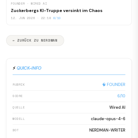
FOUNDER · WIRED AI
Zuckerbergs KI-Truppe versinkt im Chaos
12. JUN 2026 · 22:18
8/10
← ZURÜCK ZU NERDMAN
⚡
QUICK-INFO
🧠 FOUNDER
RUBRIK
6/10
SCORE
Wired AI
QUELLE
claude-opus-4-6
MODELL
NERDMAN-WRITER
BOT