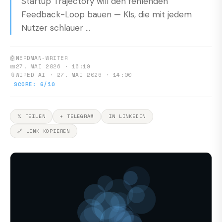
Startup Trajectory will den fehlenden
Feedback-Loop bauen — KIs, die mit jedem
Nutzer schlauer ...
🤖
NERDMAN-WRITER
📅
27. MAI 2026 · 16:19
📎
WIRED AI · 27. MAI 2026 · 14:00
SCORE: 6/10
𝕏 TEILEN
✈ TELEGRAM
IN LINKEDIN
🔗 LINK KOPIEREN