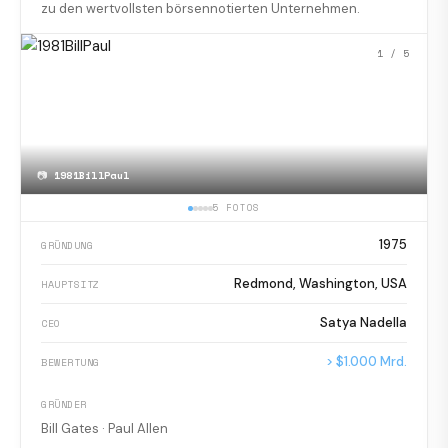
zu den wertvollsten börsennotierten Unternehmen.
1
/ 5
📷
1981BillPaul
5 FOTOS
1975
GRÜNDUNG
Redmond, Washington, USA
HAUPTSITZ
Satya Nadella
CEO
> $1.000 Mrd.
BEWERTUNG
GRÜNDER
Bill Gates · Paul Allen