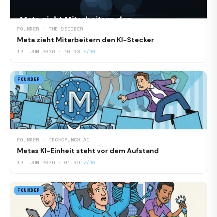
FOUNDER · THE DECODER
Meta zieht Mitarbeitern den KI-Stecker
13. JUN 2026 · 10:18
6/10
FOUNDER
FOUNDER · TECHCRUNCH AI
Metas KI-Einheit steht vor dem Aufstand
13. JUN 2026 · 01:19
7/10
FOUNDER