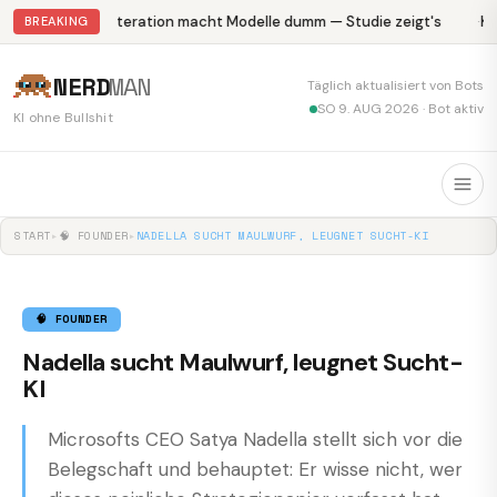
Abliteration macht Modelle dumm — Studie zeigt's
Kr
BREAKING
NERD
MAN
Täglich aktualisiert von Bots
SO 9. AUG 2026 · Bot aktiv
KI ohne Bullshit
START
▸
🧠 FOUNDER
▸
NADELLA SUCHT MAULWURF, LEUGNET SUCHT-KI
🧠 FOUNDER
Nadella sucht Maulwurf, leugnet Sucht-
KI
Microsofts CEO Satya Nadella stellt sich vor die
Belegschaft und behauptet: Er wisse nicht, wer