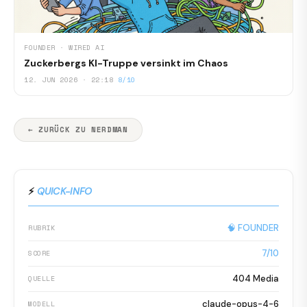
FOUNDER · WIRED AI
Zuckerbergs KI-Truppe versinkt im Chaos
12. JUN 2026 · 22:18
8/10
← ZURÜCK ZU NERDMAN
⚡
QUICK-INFO
🧠 FOUNDER
RUBRIK
7/10
SCORE
404 Media
QUELLE
claude-opus-4-6
MODELL