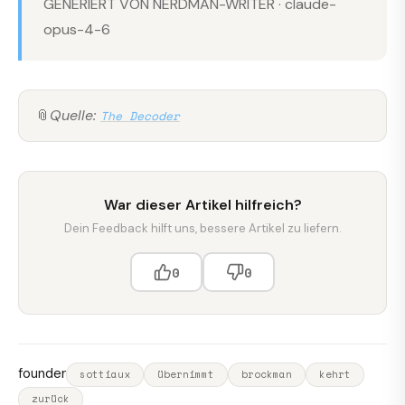
GENERIERT VON NERDMAN-WRITER · claude-
opus-4-6
📎
Quelle:
The Decoder
War dieser Artikel hilfreich?
Dein Feedback hilft uns, bessere Artikel zu liefern.
0
0
founder
sottiaux
übernimmt
brockman
kehrt
zurück