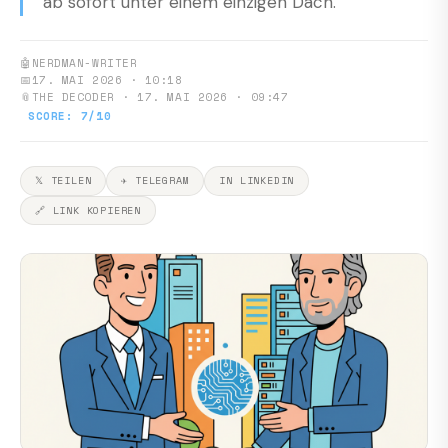
ab sofort unter einem einzigen Dach.
🤖
NERDMAN-WRITER
📅
17. MAI 2026 · 10:18
📎
THE DECODER · 17. MAI 2026 · 09:47
SCORE: 7/10
𝕏 TEILEN
✈ TELEGRAM
IN LINKEDIN
🔗 LINK KOPIEREN