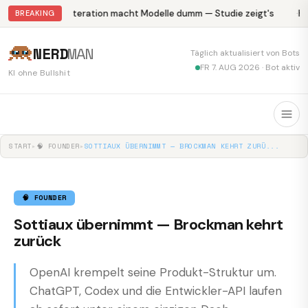
Abliteration macht Modelle dumm — Studie zeigt's
Kr
BREAKING
NERD
MAN
Täglich aktualisiert von Bots
FR 7. AUG 2026 · Bot aktiv
KI ohne Bullshit
START
▸
🧠 FOUNDER
▸
SOTTIAUX ÜBERNIMMT — BROCKMAN KEHRT ZURÜ...
🧠 FOUNDER
Sottiaux übernimmt — Brockman kehrt
zurück
OpenAI krempelt seine Produkt-Struktur um.
ChatGPT, Codex und die Entwickler-API laufen