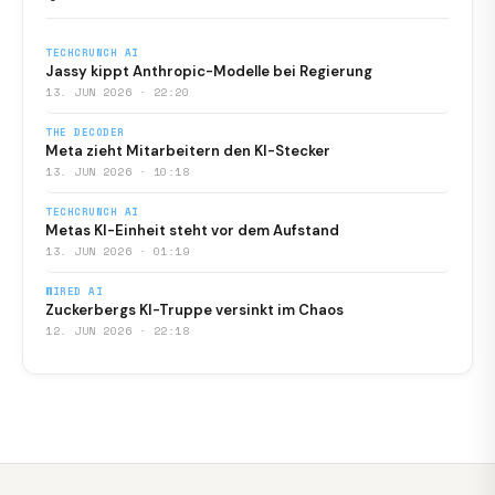
TECHCRUNCH AI
Jassy kippt Anthropic-Modelle bei Regierung
13. JUN 2026 · 22:20
THE DECODER
Meta zieht Mitarbeitern den KI-Stecker
13. JUN 2026 · 10:18
TECHCRUNCH AI
Metas KI-Einheit steht vor dem Aufstand
13. JUN 2026 · 01:19
WIRED AI
Zuckerbergs KI-Truppe versinkt im Chaos
12. JUN 2026 · 22:18