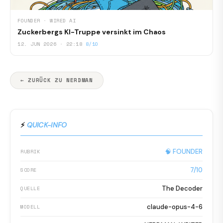
FOUNDER · WIRED AI
Zuckerbergs KI-Truppe versinkt im Chaos
12. JUN 2026 · 22:18
8/10
← ZURÜCK ZU NERDMAN
⚡
QUICK-INFO
🧠 FOUNDER
RUBRIK
7/10
SCORE
The Decoder
QUELLE
claude-opus-4-6
MODELL