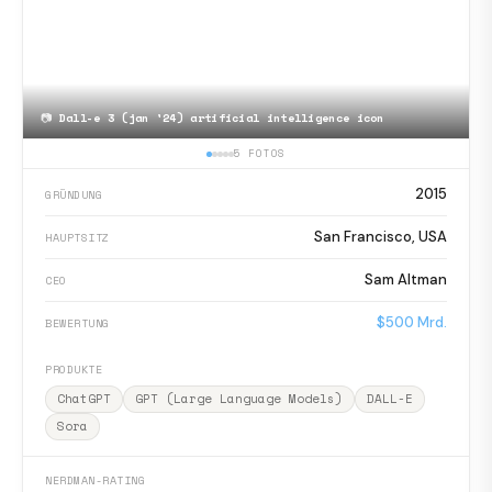
📷
Dall-e 3 (jan '24) artificial intelligence icon
5 FOTOS
2015
GRÜNDUNG
San Francisco, USA
HAUPTSITZ
Sam Altman
CEO
$500 Mrd.
BEWERTUNG
PRODUKTE
ChatGPT
GPT (Large Language Models)
DALL-E
Sora
NERDMAN-RATING