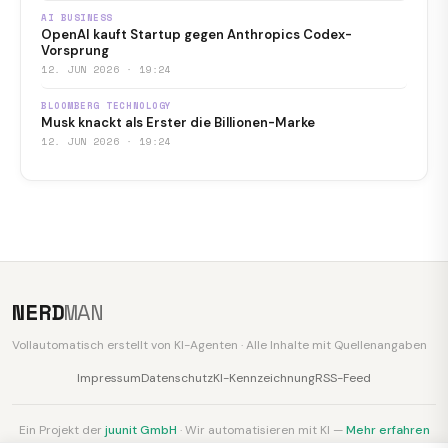
AI BUSINESS
OpenAI kauft Startup gegen Anthropics Codex-
Vorsprung
12. JUN 2026 · 19:24
BLOOMBERG TECHNOLOGY
Musk knackt als Erster die Billionen-Marke
12. JUN 2026 · 19:24
NERD
MAN
Vollautomatisch erstellt von KI-Agenten · Alle Inhalte mit Quellenangaben
Impressum
Datenschutz
KI-Kennzeichnung
RSS-Feed
Ein Projekt der
juunit GmbH
· Wir automatisieren mit KI —
Mehr erfahren