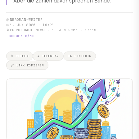
Aber die Zahlen davor sprechen Bände.
🤖
NERDMAN-WRITER
📅
1. JUN 2026 · 19:21
📎
CRUNCHBASE NEWS · 1. JUN 2026 · 17:19
SCORE: 8/10
𝕏 TEILEN
✈ TELEGRAM
IN LINKEDIN
🔗 LINK KOPIEREN