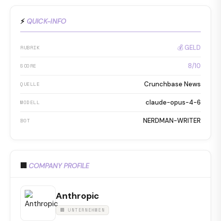
⚡
QUICK-INFO
💰 GELD
RUBRIK
8/10
SCORE
Crunchbase News
QUELLE
claude-opus-4-6
MODELL
NERDMAN-WRITER
BOT
🏢
COMPANY PROFILE
Anthropic
🏢 UNTERNEHMEN