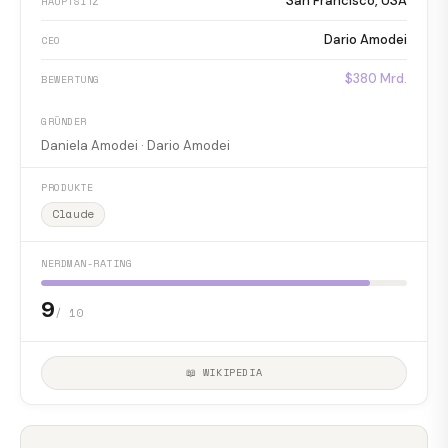
San Francisco, USA
HAUPTSITZ
Dario Amodei
CEO
$380 Mrd.
BEWERTUNG
GRÜNDER
Daniela Amodei · Dario Amodei
PRODUKTE
Claude
NERDMAN-RATING
9
/ 10
📖 WIKIPEDIA