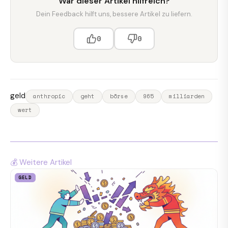
War dieser Artikel hilfreich?
Dein Feedback hilft uns, bessere Artikel zu liefern.
0
0
geld
anthropic
geht
börse
965
milliarden
wert
💰 Weitere Artikel
GELD