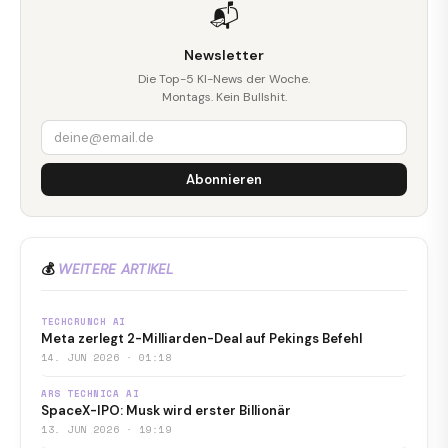
📬
Newsletter
Die Top-5 KI-News der Woche.
Montags. Kein Bullshit.
Abonnieren
💰
WEITERE ARTIKEL
TECHCRUNCH AI
Meta zerlegt 2-Milliarden-Deal auf Pekings Befehl
14. JUN 2026 · 01:18
ARS TECHNICA AI
SpaceX-IPO: Musk wird erster Billionär
13. JUN 2026 · 19:19