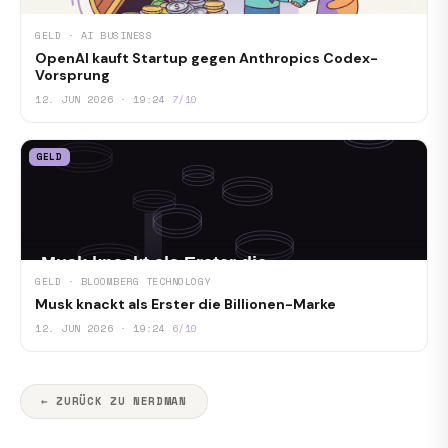
GELD · AI BUSINESS
OpenAI kauft Startup gegen Anthropics Codex-
Vorsprung
12. JUN 2026 · 19:24
7/10
GELD
GELD · BLOOMBERG TECHNOLOGY
Musk knackt als Erster die Billionen-Marke
12. JUN 2026 · 19:24
6/10
← ZURÜCK ZU NERDMAN