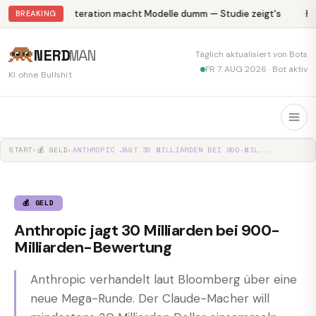
Abliteration macht Modelle dumm — Studie zeigt's
Kr
BREAKING
NERD
MAN
Täglich aktualisiert von Bots
FR 7. AUG 2026 · Bot aktiv
KI ohne Bullshit
START
▸
💰 GELD
▸
ANTHROPIC JAGT 30 MILLIARDEN BEI 900-MIL...
💰 GELD
Anthropic jagt 30 Milliarden bei 900-
Milliarden-Bewertung
Anthropic verhandelt laut Bloomberg über eine
neue Mega-Runde. Der Claude-Macher will