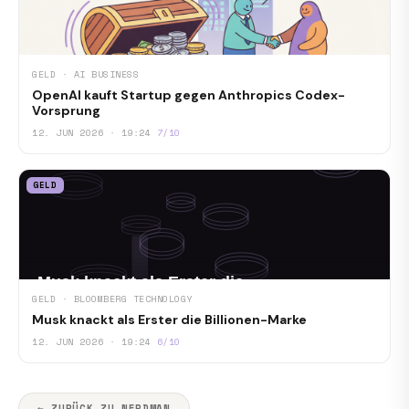
GELD · AI BUSINESS
OpenAI kauft Startup gegen Anthropics Codex-
Vorsprung
12. JUN 2026 · 19:24
7/10
GELD
GELD · BLOOMBERG TECHNOLOGY
Musk knackt als Erster die Billionen-Marke
12. JUN 2026 · 19:24
6/10
← ZURÜCK ZU NERDMAN