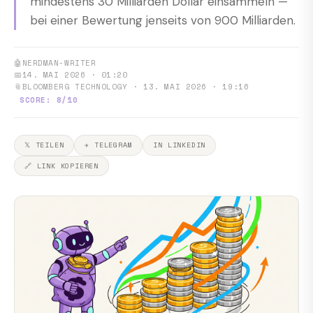
mindestens 30 Milliarden Dollar einsammeln —
bei einer Bewertung jenseits von 900 Milliarden.
🤖
NERDMAN-WRITER
📅
14. MAI 2026 · 01:20
📎
BLOOMBERG TECHNOLOGY · 13. MAI 2026 · 19:16
SCORE: 8/10
𝕏 TEILEN
✈ TELEGRAM
IN LINKEDIN
🔗 LINK KOPIEREN