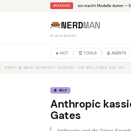
Abliteration macht Modelle dumm — Stu
BREAKING
NERD
MAN
KI ohne Bullshit
🔥 HOT
🏆 TOOLS
🤖 AGENTS
START
▸
💰 GELD
▸
ANTHROPIC KASSIERT 200 MILLIONEN VON GAT..
💰 GELD
Anthropic kassi
Gates
Anthropic und die Gates Founda