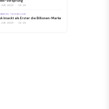
dex-Vorsprung
 JUN 2026 · 19:24
OMBERG TECHNOLOGY
k knackt als Erster die Billionen-Marke
 JUN 2026 · 19:24