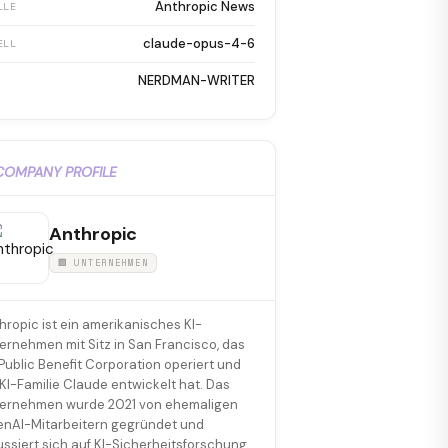
Anthropic News
LLE
claude-opus-4-6
ELL
NERDMAN-WRITER
COMPANY PROFILE
Anthropic
🏢 UNTERNEHMEN
hropic ist ein amerikanisches KI-
ernehmen mit Sitz in San Francisco, das
 Public Benefit Corporation operiert und
 KI-Familie Claude entwickelt hat. Das
ernehmen wurde 2021 von ehemaligen
nAI-Mitarbeitern gegründet und
ussiert sich auf KI-Sicherheitsforschung.