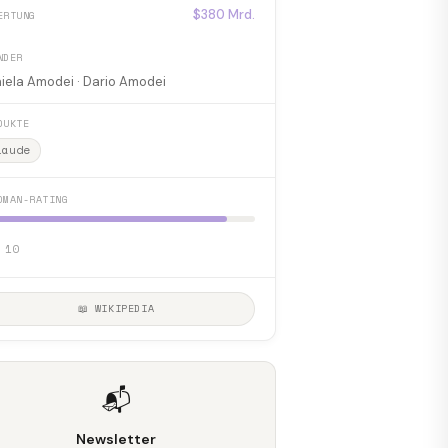
$380 Mrd.
ERTUNG
NDER
iela Amodei · Dario Amodei
DUKTE
laude
DMAN-RATING
 10
📖 WIKIPEDIA
📬
Newsletter