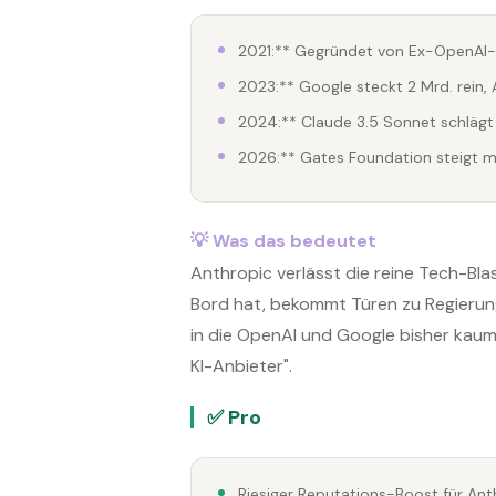
2021:** Gegründet von Ex-OpenAI-
2023:** Google steckt 2 Mrd. rein,
2024:** Claude 3.5 Sonnet schläg
2026:** Gates Foundation steigt m
💡 Was das bedeutet
Anthropic verlässt die reine Tech-Bl
Bord hat, bekommt Türen zu Regieru
in die OpenAI und Google bisher kaum v
KI-Anbieter".
✅ Pro
Riesiger Reputations-Boost für Ant