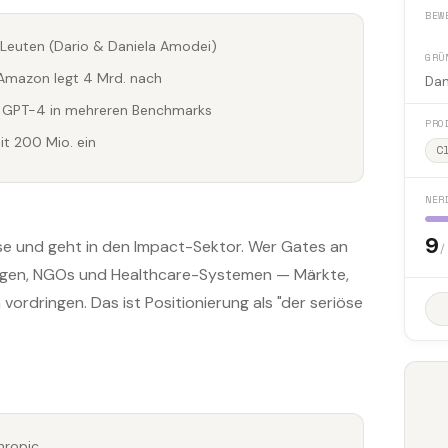
BEW
Leuten (Dario & Daniela Amodei)
GRÜ
 Amazon legt 4 Mrd. nach
Dan
t GPT-4 in mehreren Benchmarks
PRO
it 200 Mio. ein
C
NER
9
ase und geht in den Impact-Sektor. Wer Gates an
/
ngen, NGOs und Healthcare-Systemen — Märkte,
ordringen. Das ist Positionierung als "der seriöse
hropic