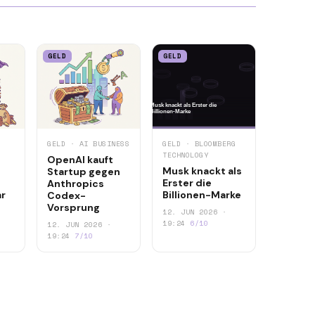
GELD
GELD
GELD · AI BUSINESS
GELD · BLOOMBERG
TECHNOLOGY
OpenAI kauft
Musk knackt als
Startup gegen
Erster die
Anthropics
är
Billionen-Marke
Codex-
Vorsprung
12. JUN 2026 ·
19:24
6/10
12. JUN 2026 ·
19:24
7/10