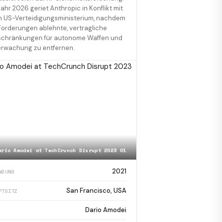
Jahr 2026 geriet Anthropic in Konflikt mit
 US-Verteidigungsministerium, nachdem
Forderungen ablehnte, vertragliche
schränkungen für autonome Waffen und
rwachung zu entfernen.
ario Amodei at TechCrunch Disrupt 2023 01
2021
NDUNG
San Francisco, USA
PTSITZ
Dario Amodei