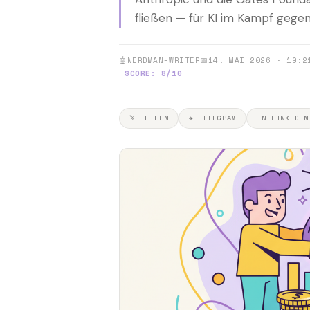
fließen — für KI im Kampf gege
🤖
NERDMAN-WRITER
📅
14. MAI 2026 · 19:2
SCORE: 8/10
𝕏 TEILEN
✈ TELEGRAM
IN LINKEDIN