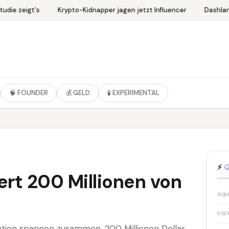
die zeigt's
Krypto-Kidnapper jagen jetzt Influencer
Dashlane
🧠 FOUNDER
💰 GELD
🧪 EXPERIMENTAL
.
⚡
Q
ert 200 Millionen von
RUB
SCO
tion spannen zusammen. 200 Millionen Dollar