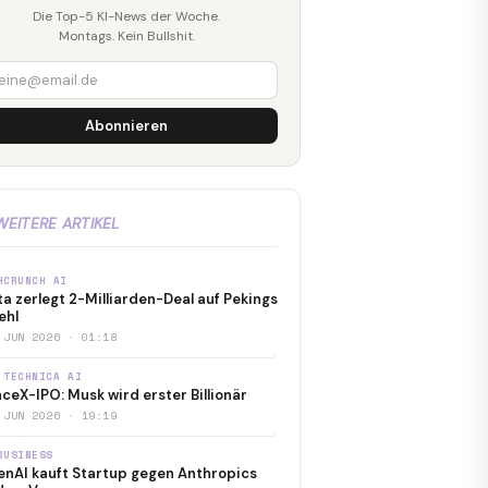
Die Top-5 KI-News der Woche.
Montags. Kein Bullshit.
Abonnieren
WEITERE ARTIKEL
HCRUNCH AI
a zerlegt 2-Milliarden-Deal auf Pekings
ehl
 JUN 2026 · 01:18
 TECHNICA AI
ceX-IPO: Musk wird erster Billionär
 JUN 2026 · 19:19
BUSINESS
nAI kauft Startup gegen Anthropics