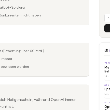
atbot-Spielerei
Konkurrenten nicht haben
💰
ts (Bewertung über 60 Mrd.)
m Impact
TEC
st bewiesen werden
Met
Bef
14.
ARS
Spa
13.
ich Heiligenschein, während OpenAI immer
AI 
cht ist.
Ope