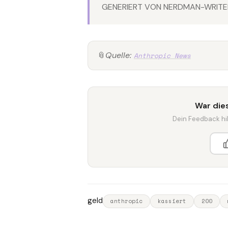
GENERIERT VON NERDMAN-WRITER
📎
Quelle:
Anthropic News
War dies
Dein Feedback hilf
geld
anthropic
kassiert
200