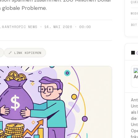
QUE
n globale Probleme.
MOD
BOT
1
📎
ANTHROPIC NEWS · 14. MAI 2026 · 00:00
🏢
🔗 LINK KOPIEREN
Ant
Unt
als
die
Unt
Ope
fok