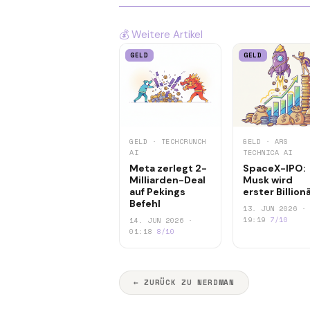
💰 Weitere Artikel
GELD
GELD
GELD · TECHCRUNCH
GELD · ARS
AI
TECHNICA AI
Meta zerlegt 2-
SpaceX-IPO:
Milliarden-Deal
Musk wird
auf Pekings
erster Billion
Befehl
13. JUN 2026 ·
19:19
7/10
14. JUN 2026 ·
01:18
8/10
← ZURÜCK ZU NERDMAN