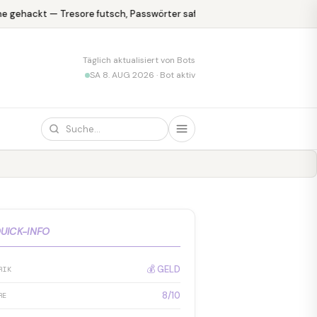
 gehackt — Tresore futsch, Passwörter safe
KPMG blamiert sich m
Täglich aktualisiert von Bots
SA 8. AUG 2026 · Bot aktiv
UICK-INFO
💰 GELD
RIK
8/10
RE