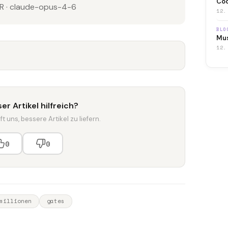
Co
 · claude-opus-4-6
12.
BLO
Mus
12.
er Artikel hilfreich?
t uns, bessere Artikel zu liefern.
0
0
millionen
gates