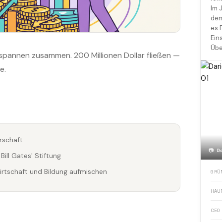
Im 
dem
es 
Ein
Übe
spannen zusammen. 200 Millionen Dollar fließen —
e.
rschaft
📷
D
ill Gates' Stiftung
irtschaft und Bildung aufmischen
GRÜ
HAU
CEO