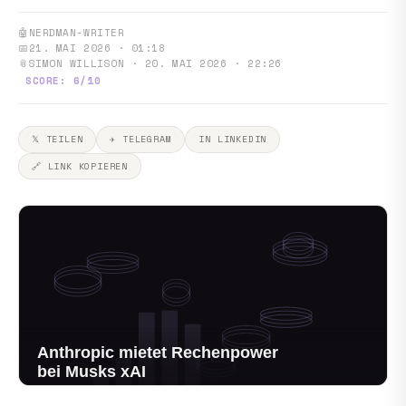
🤖
NERDMAN-WRITER
📅
21. MAI 2026 · 01:18
📎
SIMON WILLISON · 20. MAI 2026 · 22:26
SCORE: 6/10
𝕏 TEILEN
✈ TELEGRAM
IN LINKEDIN
🔗 LINK KOPIEREN