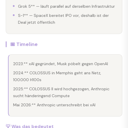
Grok 5** — läuft parallel auf derselben Infrastruktur
S-1** — SpaceX bereitet IPO vor, deshalb ist der
Deal jetzt öffentlich
📅 Timeline
2023:** xAI gegründet, Musk pöbelt gegen OpenAI
2024:** COLOSSUS in Memphis geht ans Netz,
100.000 H100s
2025:** COLOSSUS II wird hochgezogen, Anthropic
sucht händeringend Compute
Mai 2026:** Anthropic unterschreibt bei xAI
💡 Was das bedeutet