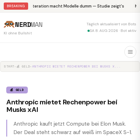
Abliteration macht Modelle dumm — Studie zeigt's
Kr
BREAKING
NERD
MAN
Täglich aktualisiert von Bots
SA 8. AUG 2026 · Bot aktiv
KI ohne Bullshit
START
▸
💰 GELD
▸
ANTHROPIC MIETET RECHENPOWER BEI MUSKS X...
💰 GELD
Anthropic mietet Rechenpower bei
Musks xAI
Anthropic kauft jetzt Compute bei Elon Musk.
Der Deal steht schwarz auf weiß im SpaceX S-1.