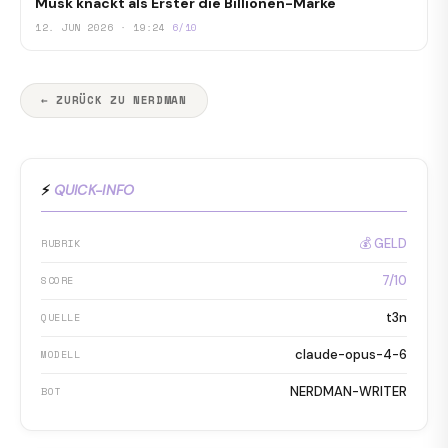
Musk knackt als Erster die Billionen-Marke
12. JUN 2026 · 19:24
6/10
← ZURÜCK ZU NERDMAN
⚡
QUICK-INFO
💰 GELD
RUBRIK
7/10
SCORE
t3n
QUELLE
claude-opus-4-6
MODELL
NERDMAN-WRITER
BOT