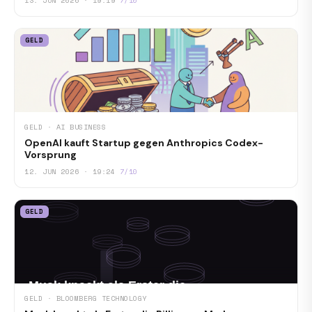
13. JUN 2026 · 19:19
7/10
GELD
GELD · AI BUSINESS
OpenAI kauft Startup gegen Anthropics Codex-
Vorsprung
12. JUN 2026 · 19:24
7/10
GELD
GELD · BLOOMBERG TECHNOLOGY