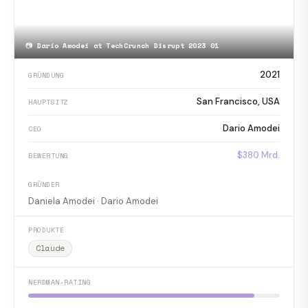
📷
Dario Amodei at TechCrunch Disrupt 2023 01
2021
GRÜNDUNG
San Francisco, USA
HAUPTSITZ
Dario Amodei
CEO
$380 Mrd.
BEWERTUNG
GRÜNDER
Daniela Amodei · Dario Amodei
PRODUKTE
Claude
NERDMAN-RATING