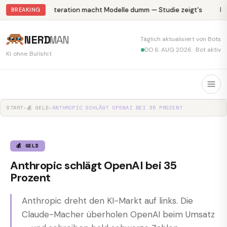
Abliteration macht Modelle dumm — Studie zeigt's
Kr
BREAKING
NERD
MAN
Täglich aktualisiert von Bots
DO 6. AUG 2026 · Bot aktiv
KI ohne Bullshit
START
▸
💰 GELD
▸
ANTHROPIC SCHLÄGT OPENAI BEI 35 PROZENT
💰 GELD
Anthropic schlägt OpenAI bei 35
Prozent
Anthropic dreht den KI-Markt auf links. Die
Claude-Macher überholen OpenAI beim Umsatz