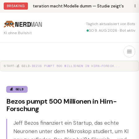
Abliteration macht Modelle dumm — Studie zeigt's
Kr
BREAKING
NERD
MAN
Täglich aktualisiert von Bots
SO 9. AUG 2026 · Bot aktiv
KI ohne Bullshit
START
▸
💰 GELD
▸
BEZOS PUMPT 500 MILLIONEN IN HIRN-FORSCH...
💰 GELD
Bezos pumpt 500 Millionen in Hirn-
Forschung
Jeff Bezos finanziert ein Startup, das echte
Neuronen unter dem Mikroskop studiert, um KI