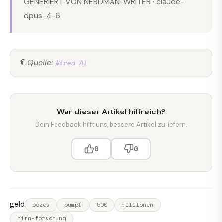
GENERIERT VON NERDMAN-WRITER · claude-
opus-4-6
📎
Quelle:
Wired AI
War dieser Artikel hilfreich?
Dein Feedback hilft uns, bessere Artikel zu liefern.
0
0
geld
bezos
pumpt
500
millionen
hirn-forschung