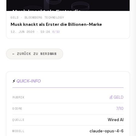
GELD · BLOOMBERG TECHNOLOGY
Musk knackt als Erster die Billionen-Marke
12. JUN 2026 · 19:24
6/10
← ZURÜCK ZU NERDMAN
⚡
QUICK-INFO
💰 GELD
RUBRIK
7/10
SCORE
Wired AI
QUELLE
claude-opus-4-6
MODELL