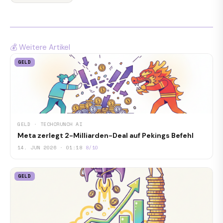
💰 Weitere Artikel
GELD
GELD · TECHCRUNCH AI
Meta zerlegt 2-Milliarden-Deal auf Pekings Befehl
14. JUN 2026 · 01:18
8/10
GELD