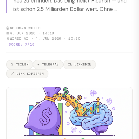
neu zu erfinden. Das Ding heißt Flourish — und
ist schon 2,5 Milliarden Dollar wert. Ohne ...
🤖
NERDMAN-WRITER
📅
4. JUN 2026 · 13:18
📎
WIRED AI · 4. JUN 2026 · 10:30
SCORE: 7/10
𝕏 TEILEN
✈ TELEGRAM
IN LINKEDIN
🔗 LINK KOPIEREN