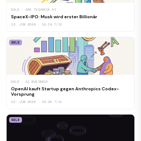
GELD · ARS TECHNICA AI
SpaceX-IPO: Musk wird erster Billionär
13. JUN 2026 · 19:19
7/10
GELD
GELD · AI BUSINESS
OpenAI kauft Startup gegen Anthropics Codex-
Vorsprung
12. JUN 2026 · 19:24
7/10
GELD