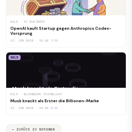
GELD · AI BUSINESS
OpenAI kauft Startup gegen Anthropics Codex-
Vorsprung
12. JUN 2026 · 19:24
7/10
GELD
GELD · BLOOMBERG TECHNOLOGY
Musk knackt als Erster die Billionen-Marke
12. JUN 2026 · 19:24
6/10
← ZURÜCK ZU NERDMAN