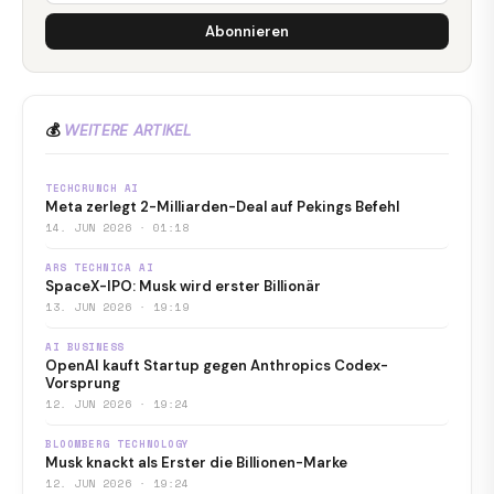
Abonnieren
💰
WEITERE ARTIKEL
TECHCRUNCH AI
Meta zerlegt 2-Milliarden-Deal auf Pekings Befehl
14. JUN 2026 · 01:18
ARS TECHNICA AI
SpaceX-IPO: Musk wird erster Billionär
13. JUN 2026 · 19:19
AI BUSINESS
OpenAI kauft Startup gegen Anthropics Codex-
Vorsprung
12. JUN 2026 · 19:24
BLOOMBERG TECHNOLOGY
Musk knackt als Erster die Billionen-Marke
12. JUN 2026 · 19:24