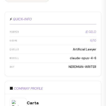
⚡
QUICK-INFO
💰 GELD
RUBRIK
6/10
SCORE
Artificial Lawyer
QUELLE
claude-opus-4-6
MODELL
NERDMAN-WRITER
BOT
🏢
COMPANY PROFILE
Carta