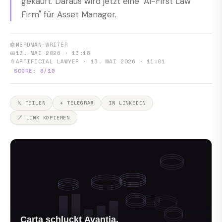
gekauft. Daraus wird jetzt eine "AI-First Law
Firm" für Asset Manager.
🤖
NERDMAN-WRITER
📅
13. MAI 2026 · 13:18
📎
ARTIFICIAL LAWYER · 13. MAI 2026 · 11:01
SCORE: 6/10
𝕏 TEILEN
✈ TELEGRAM
IN LINKEDIN
🔗 LINK KOPIEREN