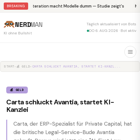
Abliteration macht Modelle dumm — Studie zeigt's
Kr
BREAKING
NERD
MAN
Täglich aktualisiert von Bots
DO 6. AUG 2026 · Bot aktiv
KI ohne Bullshit
START
▸
💰 GELD
▸
CARTA SCHLUCKT AVANTIA, STARTET KI-KANZL...
💰 GELD
Carta schluckt Avantia, startet KI-
Kanzlei
Carta, der ERP-Spezialist für Private Capital, hat
die britische Legal-Service-Bude Avantia