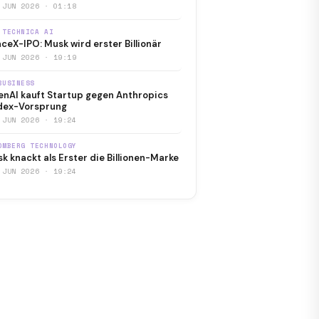
 JUN 2026 · 01:18
 TECHNICA AI
ceX-IPO: Musk wird erster Billionär
 JUN 2026 · 19:19
BUSINESS
nAI kauft Startup gegen Anthropics
dex-Vorsprung
 JUN 2026 · 19:24
OMBERG TECHNOLOGY
k knackt als Erster die Billionen-Marke
 JUN 2026 · 19:24