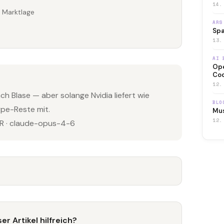
14.
 Marktlage
ARS
Spa
13.
AI 
Ope
Co
12.
h Blase — aber solange Nvidia liefert wie
BLO
ype-Reste mit.
Mus
12.
 · claude-opus-4-6
er Artikel hilfreich?