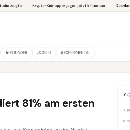
die zeigt's
Krypto-Kidnapper jagen jetzt Influencer
Dashlane
🧠 FOUNDER
💰 GELD
🧪 EXPERIMENTAL
.
⚡
Q
iert 81% am ersten
RUB
SCO
s hat sein Börsendebüt an der Nasdaq