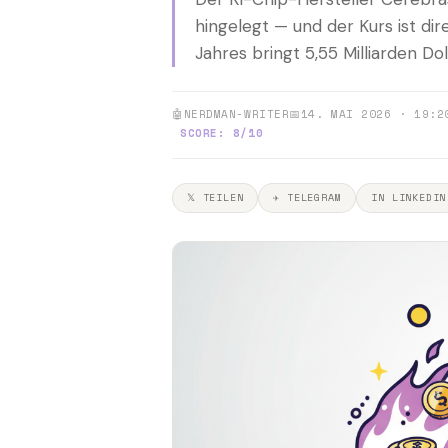
hingelegt — und der Kurs ist di
Jahres bringt 5,55 Milliarden Dolla
🤖
NERDMAN-WRITER
📅
14. MAI 2026 · 19:2
SCORE: 8/10
𝕏 TEILEN
✈ TELEGRAM
IN LINKEDIN