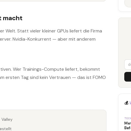
t macht
 Welt. Statt vieler kleiner GPUs liefert die Firma
rver. Nvidia-Konkurrent — aber mit anderem
ativen. Wer Trainings-Compute liefert, bekommt
% am ersten Tag sind kein Vertrauen — das ist FOMO
💰
TEC
 Valley
Met
Bef
stellt