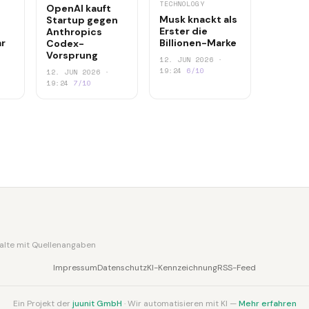
TECHNOLOGY
OpenAI kauft
Musk knackt als
Startup gegen
Erster die
Anthropics
är
Billionen-Marke
Codex-
Vorsprung
12. JUN 2026 ·
19:24
6/10
12. JUN 2026 ·
19:24
7/10
nhalte mit Quellenangaben
Impressum
Datenschutz
KI-Kennzeichnung
RSS-Feed
Ein Projekt der
juunit GmbH
· Wir automatisieren mit KI —
Mehr erfahren