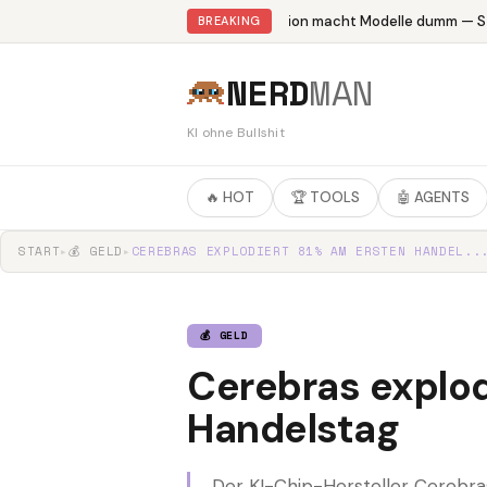
Abliteration macht Modelle dumm — Stu
BREAKING
NERD
MAN
KI ohne Bullshit
🔥 HOT
🏆 TOOLS
🤖 AGENTS
START
▸
💰 GELD
▸
CEREBRAS EXPLODIERT 81% AM ERSTEN HANDEL..
💰 GELD
Cerebras explod
Handelstag
Der KI-Chip-Hersteller Cerebra