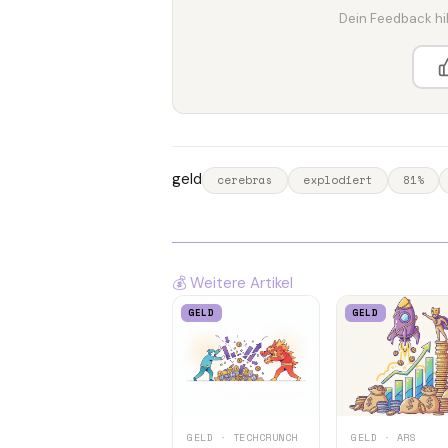
Dein Feedback hilf
geld
cerebras
explodiert
81%
💰 Weitere Artikel
GELD
GELD
GELD · TECHCRUNCH
GELD · ARS