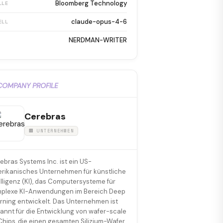
Bloomberg Technology
LLE
claude-opus-4-6
ELL
NERDMAN-WRITER
COMPANY PROFILE
Cerebras
🏢 UNTERNEHMEN
ebras Systems Inc. ist ein US-
rikanisches Unternehmen für künstliche
elligenz (KI), das Computersysteme für
plexe KI-Anwendungen im Bereich Deep
rning entwickelt. Das Unternehmen ist
annt für die Entwicklung von wafer-scale
Chips, die einen gesamten Silizium-Wafer