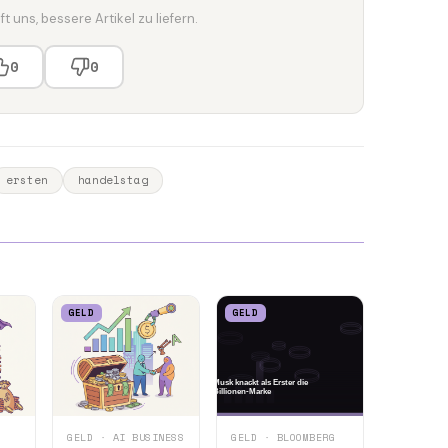
t uns, bessere Artikel zu liefern.
0
0
ersten
handelstag
GELD
GELD
GELD · AI BUSINESS
GELD · BLOOMBERG