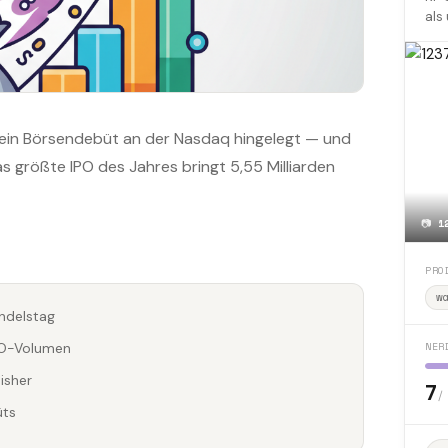
als
sein Börsendebüt an der Nasdaq hingelegt — und
as größte IPO des Jahres bringt 5,55 Milliarden
📷
1
PRO
w
ndelstag
NER
PO-Volumen
isher
7
/
üts