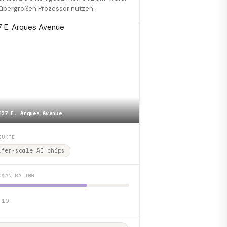
 übergroßen Prozessor nutzen.
237 E. Arques Avenue
DUKTE
afer-scale AI chips
DMAN-RATING
 10