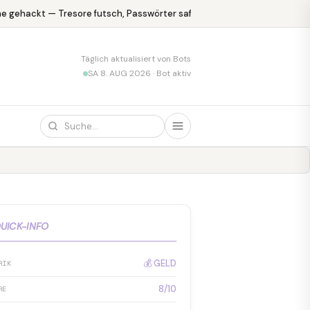
 gehackt — Tresore futsch, Passwörter safe
KPMG blamiert sich m
Täglich aktualisiert von Bots
SA 8. AUG 2026 · Bot aktiv
UICK-INFO
💰 GELD
RIK
8/10
RE