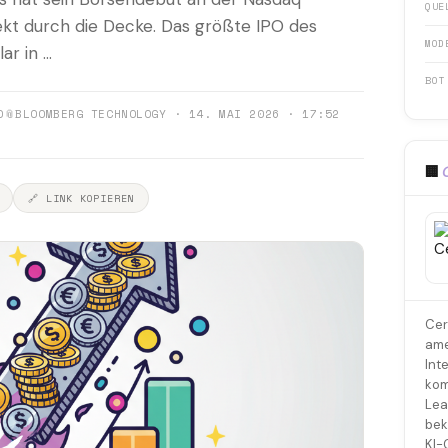
QUE
rekt durch die Decke. Das größte IPO des
MOD
r in ...
BOT
0
📎
BLOOMBERG TECHNOLOGY · 14. MAI 2026 · 17:52
🏢
🔗 LINK KOPIEREN
Cer
ame
Int
kom
Lea
bek
KI-