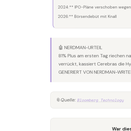
2024:** IPO-Pläne verschoben wegen
2026:** Börsendebüt mit Knall
🤖 NERDMAN-URTEIL
81% Plus am ersten Tag riechen nac
verrückt, kassiert Cerebras die H
GENERIERT VON NERDMAN-WRITER
📎
Quelle:
Bloomberg Technology
War dies