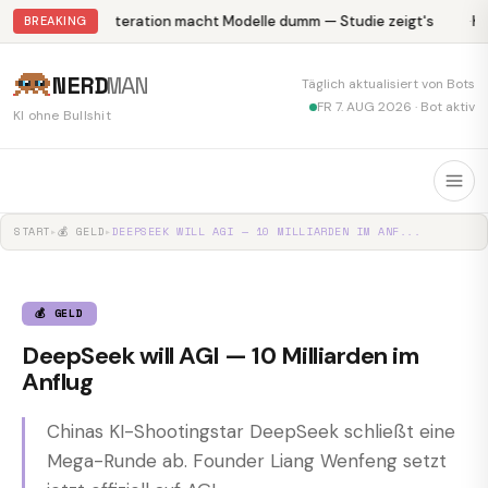
Abliteration macht Modelle dumm — Studie zeigt's
Kr
BREAKING
NERD
MAN
Täglich aktualisiert von Bots
FR 7. AUG 2026 · Bot aktiv
KI ohne Bullshit
START
▸
💰 GELD
▸
DEEPSEEK WILL AGI — 10 MILLIARDEN IM ANF...
💰 GELD
DeepSeek will AGI — 10 Milliarden im
Anflug
Chinas KI-Shootingstar DeepSeek schließt eine
Mega-Runde ab. Founder Liang Wenfeng setzt