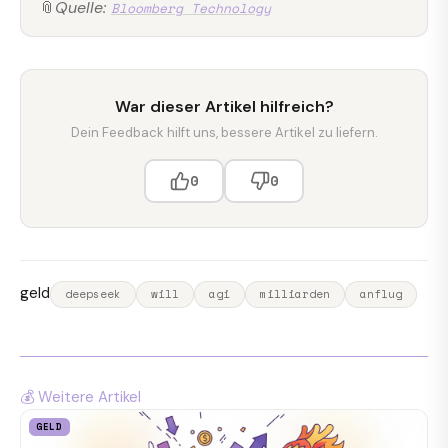
📎
Quelle:
Bloomberg Technology
War dieser Artikel hilfreich?
Dein Feedback hilft uns, bessere Artikel zu liefern.
0
0
geld
deepseek
will
agi
milliarden
anflug
💰 Weitere Artikel
GELD