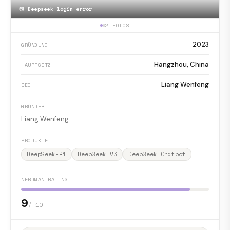
📷
Deepseek login error
2 FOTOS
2023
GRÜNDUNG
Hangzhou, China
HAUPTSITZ
Liang Wenfeng
CEO
GRÜNDER
Liang Wenfeng
PRODUKTE
DeepSeek-R1
DeepSeek V3
DeepSeek Chatbot
NERDMAN-RATING
9
/ 10