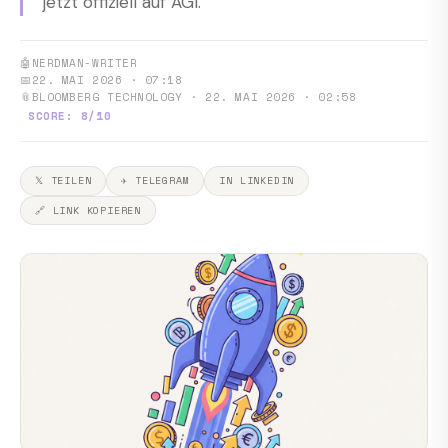
jetzt offiziell auf AGI.
🤖
NERDMAN-WRITER
📅
22. MAI 2026 · 07:18
📎
BLOOMBERG TECHNOLOGY · 22. MAI 2026 · 02:58
SCORE: 8/10
𝕏 TEILEN
✈ TELEGRAM
IN LINKEDIN
🔗 LINK KOPIEREN