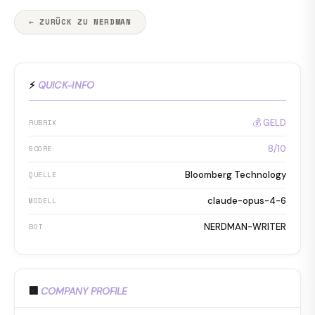
← ZURÜCK ZU NERDMAN
⚡
QUICK-INFO
💰 GELD
RUBRIK
8/10
SCORE
Bloomberg Technology
QUELLE
claude-opus-4-6
MODELL
NERDMAN-WRITER
BOT
🏢
COMPANY PROFILE