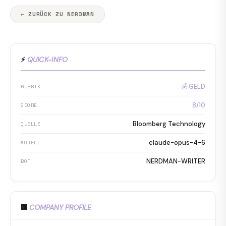
← ZURÜCK ZU NERDMAN
⚡
QUICK-INFO
💰 GELD
RUBRIK
8/10
SCORE
Bloomberg Technology
QUELLE
claude-opus-4-6
MODELL
NERDMAN-WRITER
BOT
🏢
COMPANY PROFILE