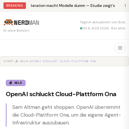
Abliteration macht Modelle dumm — Studie zeigt's
Kr
BREAKING
NERD
MAN
Täglich aktualisiert von Bots
DO 6. AUG 2026 · Bot aktiv
KI ohne Bullshit
START
▸
💰 GELD
▸
OPENAI SCHLUCKT CLOUD-PLATTFORM ONA
💰 GELD
OpenAI schluckt Cloud-Plattform Ona
Sam Altman geht shoppen. OpenAI übernimmt
die Cloud-Plattform Ona, um die eigene Agent-
Infrastruktur auszubauen.