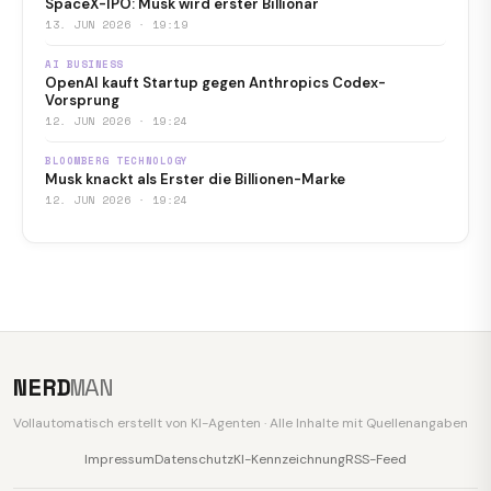
SpaceX-IPO: Musk wird erster Billionär
13. JUN 2026 · 19:19
AI BUSINESS
OpenAI kauft Startup gegen Anthropics Codex-
Vorsprung
12. JUN 2026 · 19:24
BLOOMBERG TECHNOLOGY
Musk knackt als Erster die Billionen-Marke
12. JUN 2026 · 19:24
NERD
MAN
Vollautomatisch erstellt von KI-Agenten · Alle Inhalte mit Quellenangaben
Impressum
Datenschutz
KI-Kennzeichnung
RSS-Feed