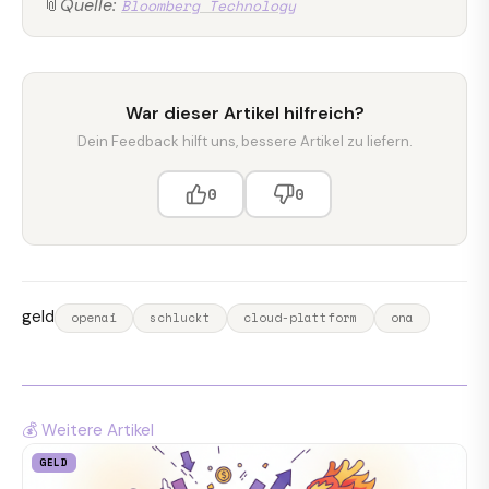
📎
Quelle:
Bloomberg Technology
War dieser Artikel hilfreich?
Dein Feedback hilft uns, bessere Artikel zu liefern.
0
0
geld
openai
schluckt
cloud-plattform
ona
💰 Weitere Artikel
GELD