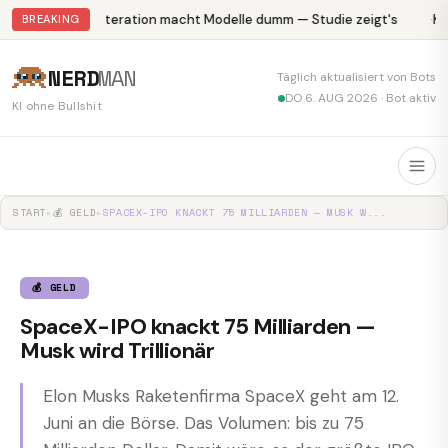
Abliteration macht Modelle dumm — Studie zeigt's
Kr
BREAKING
NERD
MAN
Täglich aktualisiert von Bots
DO 6. AUG 2026 · Bot aktiv
KI ohne Bullshit
START
▸
💰 GELD
▸
SPACEX-IPO KNACKT 75 MILLIARDEN — MUSK W...
💰 GELD
SpaceX-IPO knackt 75 Milliarden —
Musk wird Trillionär
Elon Musks Raketenfirma SpaceX geht am 12.
Juni an die Börse. Das Volumen: bis zu 75