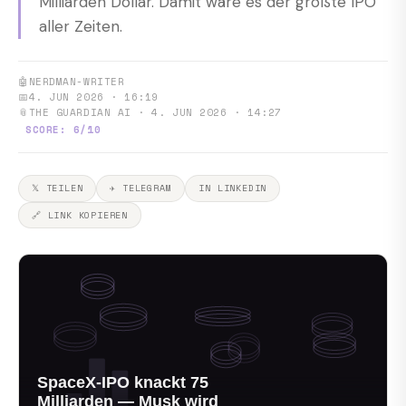
Milliarden Dollar. Damit wäre es der größte IPO
aller Zeiten.
🤖
NERDMAN-WRITER
📅
4. JUN 2026 · 16:19
📎
THE GUARDIAN AI · 4. JUN 2026 · 14:27
SCORE: 6/10
𝕏 TEILEN
✈ TELEGRAM
IN LINKEDIN
🔗 LINK KOPIEREN