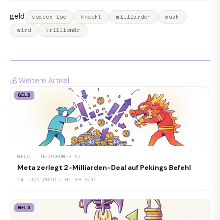
geld
spacex-ipo
knackt
milliarden
musk
wird
trillionär
💰 Weitere Artikel
GELD
GELD · TECHCRUNCH AI
Meta zerlegt 2-Milliarden-Deal auf Pekings Befehl
14. JUN 2026 · 01:18
8/10
GELD