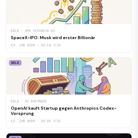
GELD · ARS TECHNICA AI
SpaceX-IPO: Musk wird erster Billionär
13. JUN 2026 · 19:19
7/10
GELD
GELD · AI BUSINESS
OpenAI kauft Startup gegen Anthropics Codex-
Vorsprung
12. JUN 2026 · 19:24
7/10