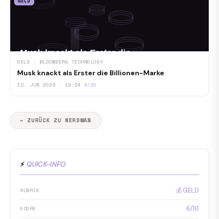
GELD
GELD · BLOOMBERG TECHNOLOGY
Musk knackt als Erster die Billionen-Marke
12. JUN 2026 · 19:24
6/10
← ZURÜCK ZU NERDMAN
⚡
QUICK-INFO
💰 GELD
RUBRIK
6/10
SCORE