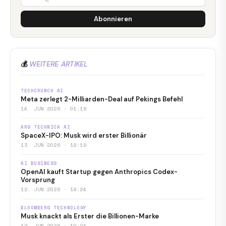
Abonnieren
💰
WEITERE ARTIKEL
TECHCRUNCH AI
Meta zerlegt 2-Milliarden-Deal auf Pekings Befehl
14. JUN 2026 · 01:18
ARS TECHNICA AI
SpaceX-IPO: Musk wird erster Billionär
13. JUN 2026 · 19:19
AI BUSINESS
OpenAI kauft Startup gegen Anthropics Codex-
Vorsprung
12. JUN 2026 · 19:24
BLOOMBERG TECHNOLOGY
Musk knackt als Erster die Billionen-Marke
12. JUN 2026 · 19:24