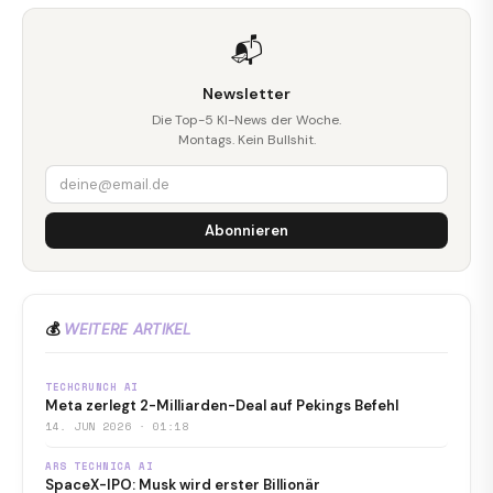
📬
Newsletter
Die Top-5 KI-News der Woche.
Montags. Kein Bullshit.
Abonnieren
💰
WEITERE ARTIKEL
TECHCRUNCH AI
Meta zerlegt 2-Milliarden-Deal auf Pekings Befehl
14. JUN 2026 · 01:18
ARS TECHNICA AI
SpaceX-IPO: Musk wird erster Billionär