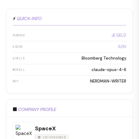
⚡
QUICK-INFO
💰 GELD
RUBRIK
6/10
SCORE
Bloomberg Technology
QUELLE
claude-opus-4-6
MODELL
NERDMAN-WRITER
BOT
🏢
COMPANY PROFILE
SpaceX
🏢 UNTERNEHMEN