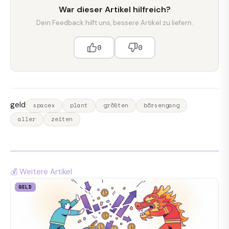
War dieser Artikel hilfreich?
Dein Feedback hilft uns, bessere Artikel zu liefern.
0
0
geld
spacex
plant
größten
börsengang
aller
zeiten
💰 Weitere Artikel
GELD