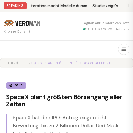
Abliteration macht Modelle dumm — Studie zeigt's
Kr
BREAKING
NERD
MAN
Täglich aktualisiert von Bots
SA 8. AUG 2026 · Bot aktiv
KI ohne Bullshit
START
▸
💰 GELD
▸
SPACEX PLANT GRÖSSTEN BÖRSENGANG ALLER ZE...
💰 GELD
SpaceX plant größten Börsengang aller
Zeiten
SpaceX hat den IPO-Antrag eingereicht.
Bewertung: bis zu 2 Billionen Dollar. Und Musk