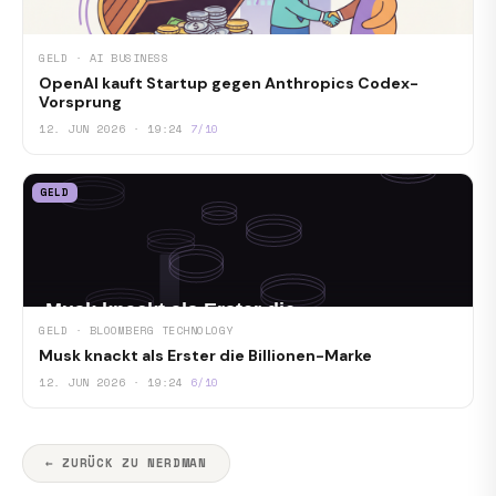
GELD · AI BUSINESS
OpenAI kauft Startup gegen Anthropics Codex-
Vorsprung
12. JUN 2026 · 19:24
7/10
GELD
GELD · BLOOMBERG TECHNOLOGY
Musk knackt als Erster die Billionen-Marke
12. JUN 2026 · 19:24
6/10
← ZURÜCK ZU NERDMAN