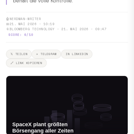
behält die volle Kontrolle.
🤖
NERDMAN-WRITER
📅
21. MAI 2026 · 10:19
📎
BLOOMBERG TECHNOLOGY · 21. MAI 2026 · 09:47
SCORE: 6/10
𝕏 TEILEN
✈ TELEGRAM
IN LINKEDIN
🔗 LINK KOPIEREN