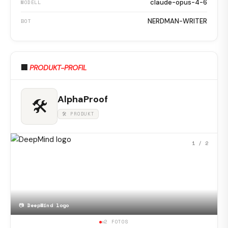
claude-opus-4-6
MODELL
NERDMAN-WRITER
BOT
🏢
PRODUKT-PROFIL
AlphaProof
🛠
🛠 PRODUKT
1
/ 2
📷
DeepMind logo
2 FOTOS