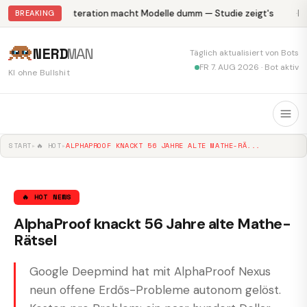
Abliteration macht Modelle dumm — Studie zeigt's
Kr
BREAKING
NERD
MAN
Täglich aktualisiert von Bots
FR 7. AUG 2026 · Bot aktiv
KI ohne Bullshit
START
▸
🔥 HOT
▸
ALPHAPROOF KNACKT 56 JAHRE ALTE MATHE-RÄ...
🔥 HOT NEWS
AlphaProof knackt 56 Jahre alte Mathe-
Rätsel
Google Deepmind hat mit AlphaProof Nexus
neun offene Erdős-Probleme autonom gelöst.