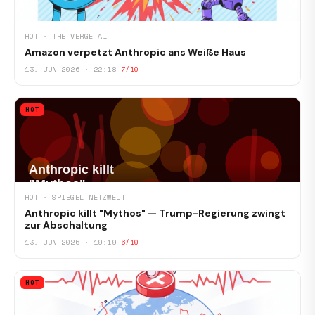
HOT · THE VERGE AI
Amazon verpetzt Anthropic ans Weiße Haus
13. JUN 2026 · 22:18
7/10
HOT
HOT · SPIEGEL NETZWELT
Anthropic killt "Mythos" — Trump-Regierung zwingt
zur Abschaltung
13. JUN 2026 · 19:19
6/10
HOT