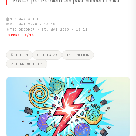
Kosten pro Problem: ein paar hundert Dollar.
🤖
NERDMAN-WRITER
📅
25. MAI 2026 · 13:18
📎
THE DECODER · 25. MAI 2026 · 10:11
SCORE: 8/10
𝕏 TEILEN
✈ TELEGRAM
IN LINKEDIN
🔗 LINK KOPIEREN