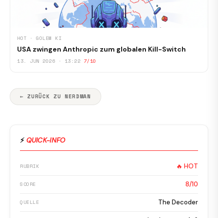
HOT · GOLEM KI
USA zwingen Anthropic zum globalen Kill-Switch
13. JUN 2026 · 13:22
7/10
← ZURÜCK ZU NERDMAN
⚡
QUICK-INFO
🔥 HOT
RUBRIK
8/10
SCORE
The Decoder
QUELLE