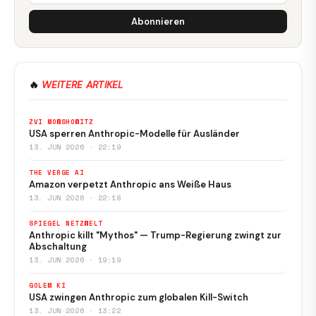
Abonnieren
🔥
WEITERE ARTIKEL
ZVI MOWSHOWITZ
USA sperren Anthropic-Modelle für Ausländer
13. JUN 2026 · 22:19
THE VERGE AI
Amazon verpetzt Anthropic ans Weiße Haus
13. JUN 2026 · 22:18
SPIEGEL NETZWELT
Anthropic killt "Mythos" — Trump-Regierung zwingt zur
Abschaltung
13. JUN 2026 · 19:19
GOLEM KI
USA zwingen Anthropic zum globalen Kill-Switch
13. JUN 2026 · 13:22