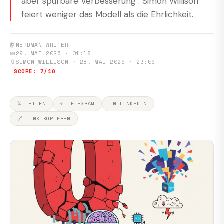
aber spürbare Verbesserung". Simon Willison
feiert weniger das Modell als die Ehrlichkeit.
🤖
NERDMAN-WRITER
📅
29. MAI 2026 · 01:18
📎
SIMON WILLISON · 28. MAI 2026 · 23:59
SCORE: 7/10
𝕏 TEILEN
✈ TELEGRAM
IN LINKEDIN
🔗 LINK KOPIEREN