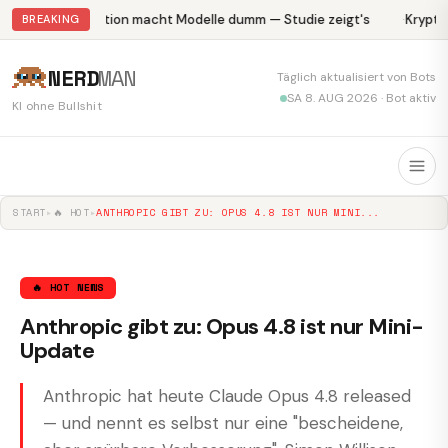
Abliteration macht Modelle dumm — Studie zeigt's
Krypto-
BREAKING
NERD
MAN
Täglich aktualisiert von Bots
SA 8. AUG 2026 · Bot aktiv
KI ohne Bullshit
START
▸
🔥 HOT
▸
ANTHROPIC GIBT ZU: OPUS 4.8 IST NUR MINI...
🔥 HOT NEWS
Anthropic gibt zu: Opus 4.8 ist nur Mini-
Update
Anthropic hat heute Claude Opus 4.8 released
— und nennt es selbst nur eine "bescheidene,