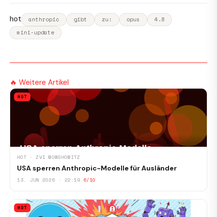
hot
anthropic
gibt
zu:
opus
4.8
mini-update
🔥 Weitere Artikel
HOT
HOT · ZVI MOWSHOWITZ
USA sperren Anthropic-Modelle für Ausländer
13. JUN 2026 · 22:19
6/10
HOT