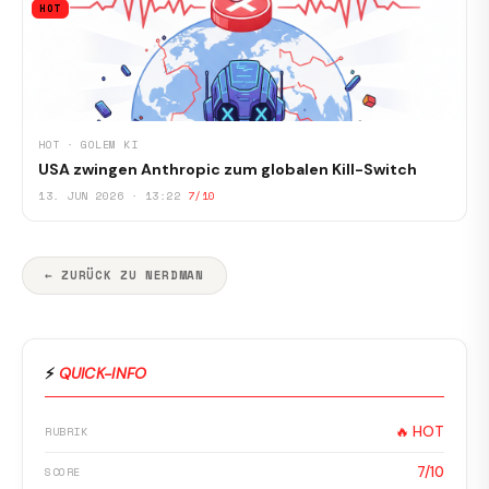
HOT
HOT · GOLEM KI
USA zwingen Anthropic zum globalen Kill-Switch
13. JUN 2026 · 13:22
7/10
← ZURÜCK ZU NERDMAN
⚡
QUICK-INFO
🔥 HOT
RUBRIK
7/10
SCORE