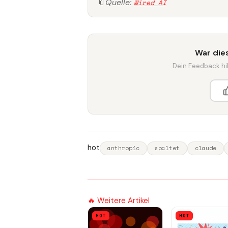
📎
Quelle:
Wired AI
War dies
Dein Feedback hilf
hot
anthropic
spaltet
claude
🔥 Weitere Artikel
HOT
HOT