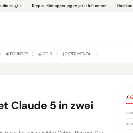
ie zeigt's
Krypto-Kidnapper jagen jetzt Influencer
Dashlane 
🧠 FOUNDER
💰 GELD
🧪 EXPERIMENTAL
⚡
Q
et Claude 5 in zwei
RUB
SCO
s 5 nur für ausgewählte Cyber-Partner. Der