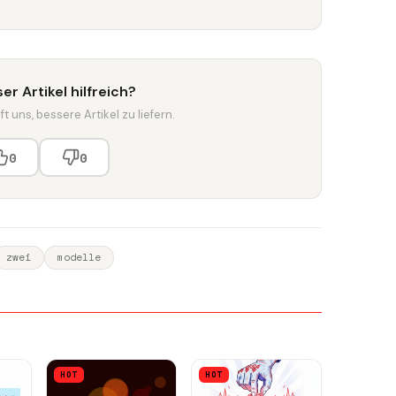
er Artikel hilfreich?
t uns, bessere Artikel zu liefern.
0
0
zwei
modelle
HOT
HOT