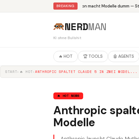
Abliteration macht Modelle dumm — Stud
BREAKING
NERD
MAN
KI ohne Bullshit
🔥 HOT
🏆 TOOLS
🤖 AGENTS
START
▸
🔥 HOT
▸
ANTHROPIC SPALTET CLAUDE 5 IN ZWEI MODEL...
🔥 HOT NEWS
Anthropic spalt
Modelle
Anthropic launcht Claude Mytho