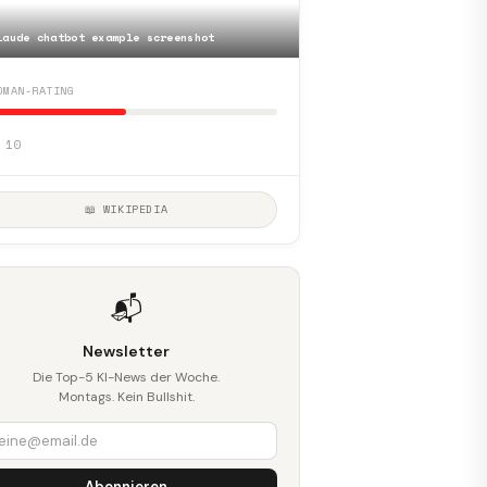
laude chatbot example screenshot
DMAN-RATING
 10
📖 WIKIPEDIA
📬
Newsletter
Die Top-5 KI-News der Woche.
Montags. Kein Bullshit.
Abonnieren