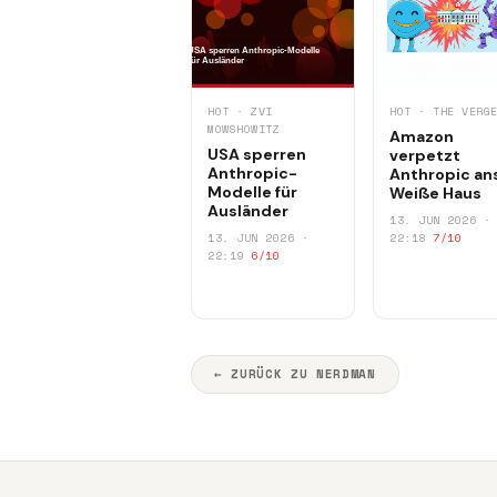
HOT · ZVI
HOT · THE VERG
MOWSHOWITZ
Amazon
USA sperren
verpetzt
Anthropic-
Anthropic an
Modelle für
Weiße Haus
Ausländer
13. JUN 2026 ·
13. JUN 2026 ·
22:18
7/10
22:19
6/10
← ZURÜCK ZU NERDMAN