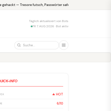
gehackt — Tresore futsch, Passwörter safe
KPMG blamiert sich mi
Täglich aktualisiert von Bots
FR 7. AUG 2026 · Bot aktiv
UICK-INFO
🔥 HOT
RIK
6/10
RE