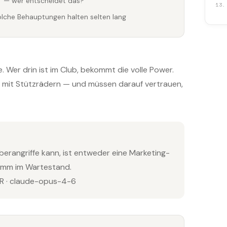
" — wer entscheidet das?
13.
olche Behauptungen halten selten lang
. Wer drin ist im Club, bekommt die volle Power.
on mit Stützrädern — und müssen darauf vertrauen,
berangriffe kann, ist entweder eine Marketing-
amm im Wartestand.
 · claude-opus-4-6