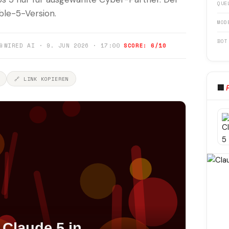
QUE
ble-5-Version.
MOD
BOT
📎
WIRED AI · 9. JUN 2026 · 17:00
SCORE: 6/10
🔗 LINK KOPIEREN
🏢