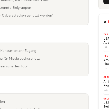
trennte Zielgruppen
ür Cyberattacken genutzt werden"
🔥
ZVI
USA
Aus
13.
nd Konsumenten-Zugang
THE
g für Missbrauchsschutz
Ama
Ha
in scharfes Tool
13.
SPI
Ant
Reg
13.
GOL
len
USA
Swi