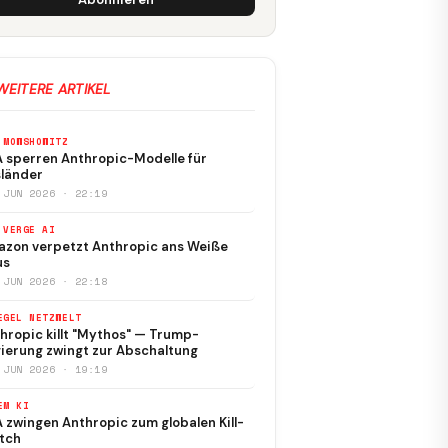
WEITERE ARTIKEL
 MOWSHOWITZ
 sperren Anthropic-Modelle für
länder
 JUN 2026 · 22:19
 VERGE AI
zon verpetzt Anthropic ans Weiße
us
 JUN 2026 · 22:18
EGEL NETZWELT
hropic killt "Mythos" — Trump-
ierung zwingt zur Abschaltung
 JUN 2026 · 19:19
EM KI
 zwingen Anthropic zum globalen Kill-
tch