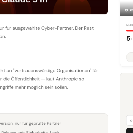
📷
C
NER
ur für ausgewählte Cyber-Partner. Der Rest
on.
5
/
eht an "vertrauenswürdige Organisationen" für
 die Öffentlichkeit — laut Anthropic so
griffe mehr möglich sein sollen.
ersion, nur für geprüfte Partner
c Release, mit Sicherheits-Lock