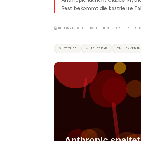
Rest bekommt die kastrierte Fa
🤖
NERDMAN-WRITER
📅
9. JUN 2026 · 19:20
𝕏 TEILEN
✈ TELEGRAM
IN LINKEDIN