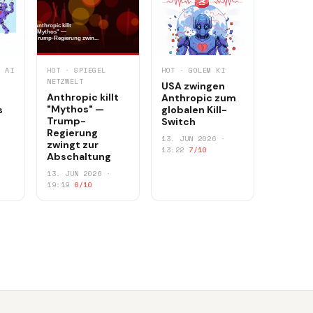
E AI
HOT · SPIEGEL
HOT · GOLEM KI
NETZWELT
USA zwingen
Anthropic killt
Anthropic zum
"Mythos" —
s
globalen Kill-
Trump-
Switch
Regierung
13. JUN 2026 ·
zwingt zur
13:22
7/10
Abschaltung
13. JUN 2026 ·
19:19
6/10