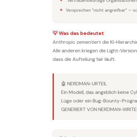
"Vertrauenswürdige Organisationen
Versprechen "nicht angreifbar" — s
💡 Was das bedeutet
Anthropic zementiert die KI-Hierarchie
Alle anderen kriegen die Light-Versi
dass die Aufteilung fair läuft.
🤖 NERDMAN-URTEIL
Ein Modell, das angeblich keine Cy
Lüge oder ein Bug-Bounty-Progr
GENERIERT VON NERDMAN-WRITER