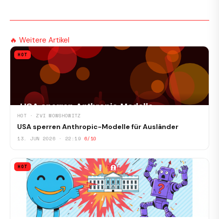
🔥 Weitere Artikel
HOT
HOT · ZVI MOWSHOWITZ
USA sperren Anthropic-Modelle für Ausländer
13. JUN 2026 · 22:19
6/10
HOT