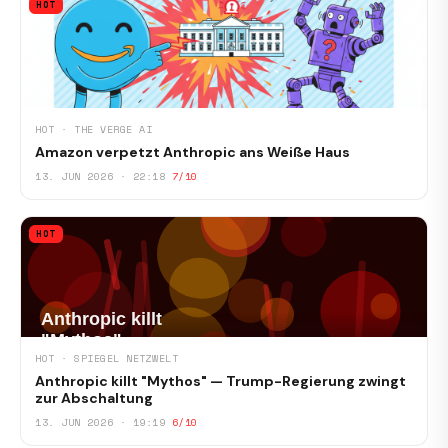
HOT
HOT · THE VERGE AI
Amazon verpetzt Anthropic ans Weiße Haus
13. JUN 2026 · 22:18
7/10
HOT
HOT · SPIEGEL NETZWELT
Anthropic killt "Mythos" — Trump-Regierung zwingt
zur Abschaltung
13. JUN 2026 · 19:19
6/10