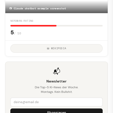
📷
Claude chatbot example screenshot
NERDMAN-RATING
5
/ 10
📖 WIKIPEDIA
📬
Newsletter
Die Top-5 KI-News der Woche.
Montags. Kein Bullshit.
Abonnieren