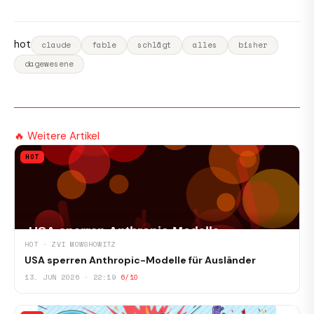
hot
claude
fable
schlägt
alles
bisher
dagewesene
🔥 Weitere Artikel
HOT
HOT · ZVI MOWSHOWITZ
USA sperren Anthropic-Modelle für Ausländer
13. JUN 2026 · 22:19
6/10