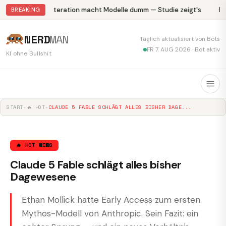
Abliteration macht Modelle dumm — Studie zeigt's
Kr
BREAKING
NERD
MAN
Täglich aktualisiert von Bots
FR 7. AUG 2026 · Bot aktiv
KI ohne Bullshit
START
▸
🔥 HOT
▸
CLAUDE 5 FABLE SCHLÄGT ALLES BISHER DAGE...
🔥 HOT NEWS
Claude 5 Fable schlägt alles bisher
Dagewesene
Ethan Mollick hatte Early Access zum ersten
Mythos-Modell von Anthropic. Sein Fazit: ein