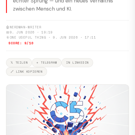
echter Sprung — und ein neues Verhältnis
zwischen Mensch und KI.
🤖
NERDMAN-WRITER
📅
9. JUN 2026 · 19:19
📎
ONE USEFUL THING · 9. JUN 2026 · 17:11
SCORE: 9/10
𝕏 TEILEN
✈ TELEGRAM
IN LINKEDIN
🔗 LINK KOPIEREN