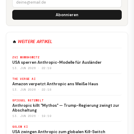
Abonnieren
🔥
WEITERE ARTIKEL
ZVI MOWSHOWITZ
USA sperren Anthropic-Modelle für Ausländer
13. JUN 2026 · 22:19
THE VERGE AI
Amazon verpetzt Anthropic ans Weiße Haus
13. JUN 2026 · 22:18
SPIEGEL NETZWELT
Anthropic killt "Mythos" — Trump-Regierung zwingt zur
Abschaltung
13. JUN 2026 · 19:19
GOLEM KI
USA zwingen Anthropic zum globalen Kill-Switch