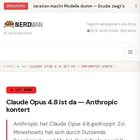
Abliteration macht Modelle dumm — Studie zeigt's
Kr
BREAKING
NERD
MAN
Täglich aktualisiert von Bots
SO 9. AUG 2026 · Bot aktiv
KI ohne Bullshit
START
▸
🔥 HOT
▸
CLAUDE OPUS 4.8 IST DA — ANTHROPIC KONTE...
🔥 HOT NEWS
Claude Opus 4.8 ist da — Anthropic
kontert
Anthropic hat Claude Opus 4.8 gedroppt. Zvi
Mowshowitz hat sich durch Dutzende