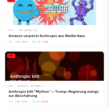
HOT · THE VERGE AI
Amazon verpetzt Anthropic ans Weiße Haus
13. JUN 2026 · 22:18
7/10
HOT
HOT · SPIEGEL NETZWELT
Anthropic killt "Mythos" — Trump-Regierung zwingt
zur Abschaltung
13. JUN 2026 · 19:19
6/10