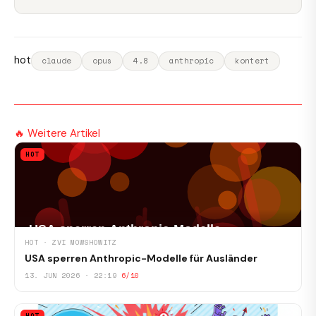
hot
claude
opus
4.8
anthropic
kontert
🔥 Weitere Artikel
HOT
HOT · ZVI MOWSHOWITZ
USA sperren Anthropic-Modelle für Ausländer
13. JUN 2026 · 22:19
6/10
HOT