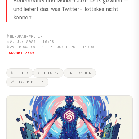
Benchmarks und Model-Card-Tests gewühlt —
und liefert das, was Twitter-Hottakes nicht
können: ...
🤖
NERDMAN-WRITER
📅
2. JUN 2026 · 16:18
📎
ZVI MOWSHOWITZ · 2. JUN 2026 · 14:05
SCORE: 7/10
𝕏 TEILEN
✈ TELEGRAM
IN LINKEDIN
🔗 LINK KOPIEREN