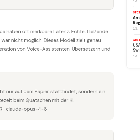
13.
SPI
Ant
Reg
13.
ce haben oft merkbare Latenz. Echte, fließende
war nicht möglich. Dieses Modell zielt genau
GOL
USA
neration von Voice-Assistenten, Übersetzern und
Swi
13.
icht nur auf dem Papier stattfindet, sondern ein
ezeit beim Quatschen mit der KI.
 · claude-opus-4-6