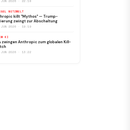
 JUN 2026 · 22:18
EGEL NETZWELT
hropic killt "Mythos" — Trump-
ierung zwingt zur Abschaltung
 JUN 2026 · 19:19
EM KI
 zwingen Anthropic zum globalen Kill-
tch
 JUN 2026 · 13:22