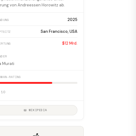
rung von Andreessen Horowitz ab.
2025
NDUNG
San Francisco, USA
PTSITZ
$12 Mrd.
ERTUNG
NDER
a Murati
DMAN-RATING
 10
📖 WIKIPEDIA