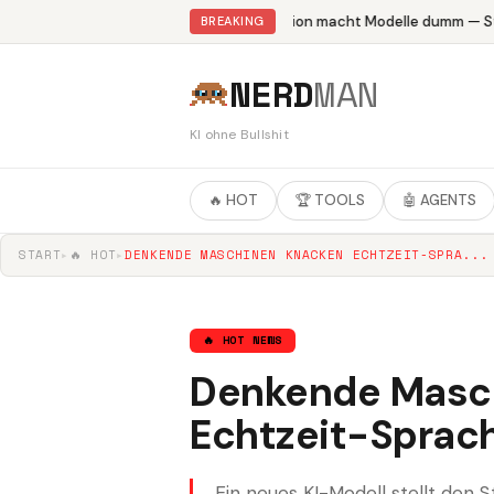
Abliteration macht Modelle dumm — Stu
BREAKING
NERD
MAN
KI ohne Bullshit
🔥 HOT
🏆 TOOLS
🤖 AGENTS
START
▸
🔥 HOT
▸
DENKENDE MASCHINEN KNACKEN ECHTZEIT-SPRA...
🔥 HOT NEWS
Denkende Masc
Echtzeit-Sprac
Ein neues KI-Modell stellt den S