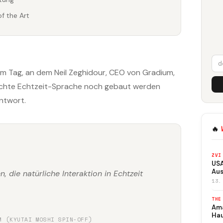
f the Art
m Tag, an dem Neil Zeghidour, CEO von Gradium,
r echte Echtzeit-Sprache noch gebaut werden
Antwort.
🔥
ZVI
USA
Aus
 die natürliche Interaktion in Echtzeit
13.
THE
Ama
Ha
M (KYUTAI MOSHI SPIN-OFF)