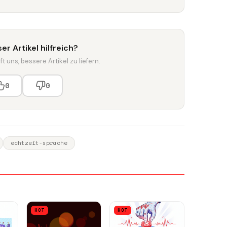
er Artikel hilfreich?
t uns, bessere Artikel zu liefern.
0
0
echtzeit-sprache
HOT
HOT