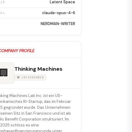
Latent Space
LLE
claude-opus-4-6
ELL
NERDMAN-WRITER
COMPANY PROFILE
Thinking Machines
🏢
🏢 UNTERNEHMEN
nking Machines Lab Inc. ist ein US-
rikanisches KI-Startup, das im Februar
5 gegründet wurde. Das Unternehmen
 seinen Sitz in San Francisco und ist als
lic Benefit Corporation strukturiert. Im
i 2025 schloss es eine
hphasenfinanzierungsrunde unter