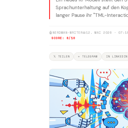
Sprachunterhaltung auf den Kop
langer Pause ihr "TML-Interacti
🤖
NERDMAN-WRITER
📅
12. MAI 2026 · 07:1
SCORE: 8/10
𝕏 TEILEN
✈ TELEGRAM
IN LINKEDIN