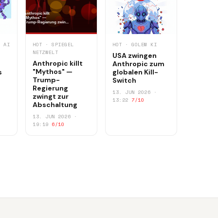
E AI
HOT · SPIEGEL
HOT · GOLEM KI
NETZWELT
USA zwingen
Anthropic killt
Anthropic zum
"Mythos" —
s
globalen Kill-
Trump-
Switch
Regierung
13. JUN 2026 ·
zwingt zur
13:22
7/10
Abschaltung
13. JUN 2026 ·
19:19
6/10