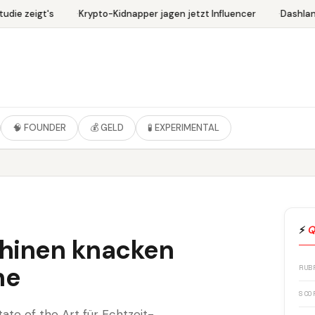
die zeigt's
Krypto-Kidnapper jagen jetzt Influencer
Dashlane
🧠 FOUNDER
💰 GELD
🧪 EXPERIMENTAL
⚡
Q
hinen knacken
he
RUB
SCO
tate of the Art für Echtzeit-