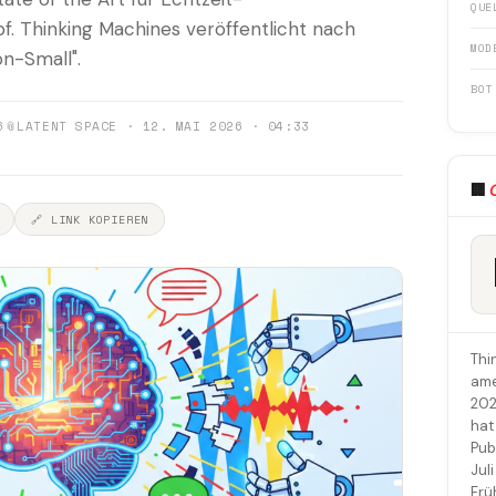
QUE
f. Thinking Machines veröffentlicht nach
MOD
on-Small".
BOT
6
📎
LATENT SPACE · 12. MAI 2026 · 04:33
🏢
🔗 LINK KOPIEREN
Thi
ame
202
hat
Pub
Jul
Frü