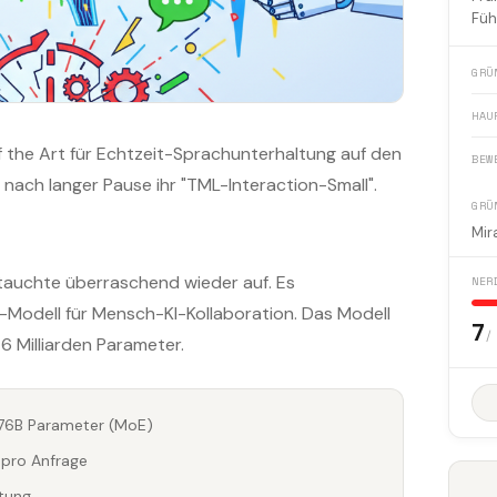
Füh
GRÜ
HAU
of the Art für Echtzeit-Sprachunterhaltung auf den
BEW
 nach langer Pause ihr "TML-Interaction-Small".
GRÜ
Mir
auchte überraschend wieder auf. Es
NER
n"-Modell für Mensch-KI-Kollaboration. Das Modell
7
/
 Milliarden Parameter.
276B Parameter (MoE)
r pro Anfrage
itung