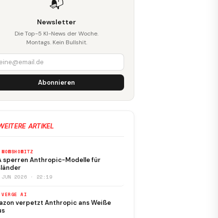
📬
Newsletter
Die Top-5 KI-News der Woche.
Montags. Kein Bullshit.
Abonnieren
WEITERE ARTIKEL
 MOWSHOWITZ
 sperren Anthropic-Modelle für
länder
 JUN 2026 · 22:19
 VERGE AI
zon verpetzt Anthropic ans Weiße
us