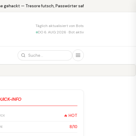
 gehackt — Tresore futsch, Passwörter safe
KPMG blamiert sich m
Täglich aktualisiert von Bots
DO 6. AUG 2026 · Bot aktiv
UICK-INFO
🔥 HOT
RIK
8/10
RE