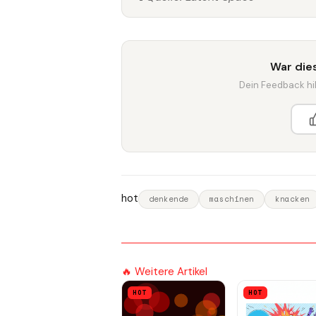
War dies
Dein Feedback hilf
hot
denkende
maschinen
knacken
🔥 Weitere Artikel
HOT
HOT