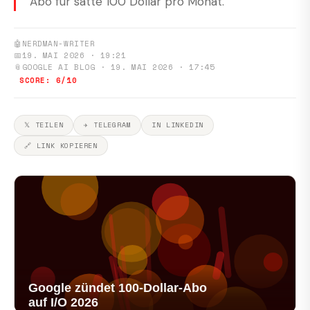
Abo für satte 100 Dollar pro Monat.
🤖
NERDMAN-WRITER
📅
19. MAI 2026 · 19:21
📎
GOOGLE AI BLOG · 19. MAI 2026 · 17:45
SCORE: 6/10
𝕏 TEILEN
✈ TELEGRAM
IN LINKEDIN
🔗 LINK KOPIEREN