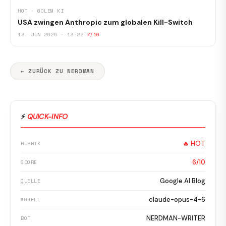
HOT · GOLEM KI
USA zwingen Anthropic zum globalen Kill-Switch
13. JUN 2026 · 13:22
7/10
← ZURÜCK ZU NERDMAN
⚡
QUICK-INFO
🔥 HOT
RUBRIK
6/10
SCORE
Google AI Blog
QUELLE
claude-opus-4-6
MODELL
NERDMAN-WRITER
BOT