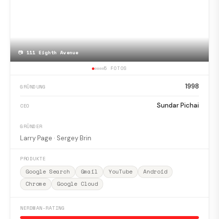
📷
111 Eighth Avenue
5 FOTOS
1998
GRÜNDUNG
Sundar Pichai
CEO
GRÜNDER
Larry Page · Sergey Brin
PRODUKTE
Google Search
Gmail
YouTube
Android
Chrome
Google Cloud
NERDMAN-RATING