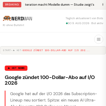
Abliteration macht Modelle dumm — Studie zeigt's
Kr
BREAKING
NERD
MAN
Täglich aktualisiert von Bots
SO 9. AUG 2026 · Bot aktiv
KI ohne Bullshit
START
▸
🔥 HOT
▸
GOOGLE ZÜNDET 100-DOLLAR-ABO AUF I/O 202...
🔥 HOT NEWS
Google zündet 100-Dollar-Abo auf I/O
2026
Google hat auf der I/O 2026 das Subscription-
Lineup neu sortiert. Spitze: ein neues AI Ultra-