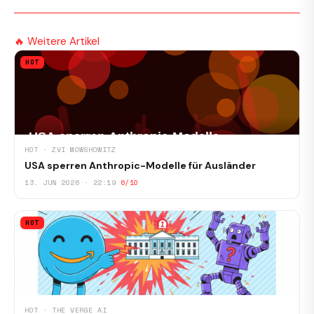
🔥 Weitere Artikel
HOT
HOT · ZVI MOWSHOWITZ
USA sperren Anthropic-Modelle für Ausländer
13. JUN 2026 · 22:19
6/10
HOT
HOT · THE VERGE AI