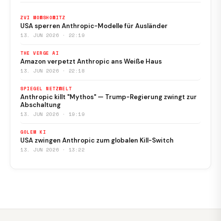
ZVI MOWSHOWITZ
USA sperren Anthropic-Modelle für Ausländer
13. JUN 2026 · 22:19
THE VERGE AI
Amazon verpetzt Anthropic ans Weiße Haus
13. JUN 2026 · 22:18
SPIEGEL NETZWELT
Anthropic killt "Mythos" — Trump-Regierung zwingt zur
Abschaltung
13. JUN 2026 · 19:19
GOLEM KI
USA zwingen Anthropic zum globalen Kill-Switch
13. JUN 2026 · 13:22