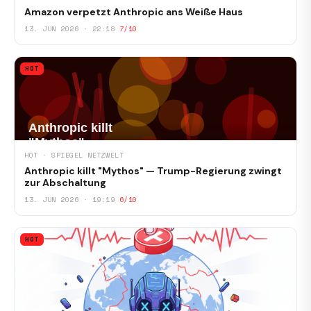
Amazon verpetzt Anthropic ans Weiße Haus
13. JUN 2026 · 22:18
7/10
HOT
HOT · SPIEGEL NETZWELT
Anthropic killt "Mythos" — Trump-Regierung zwingt
zur Abschaltung
13. JUN 2026 · 19:19
6/10
HOT