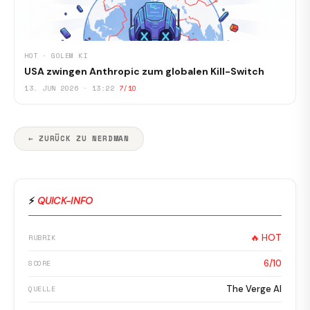
HOT · GOLEM KI
USA zwingen Anthropic zum globalen Kill-Switch
13. JUN 2026 · 13:22
7/10
← ZURÜCK ZU NERDMAN
⚡
QUICK-INFO
🔥 HOT
RUBRIK
6/10
SCORE
The Verge AI
QUELLE