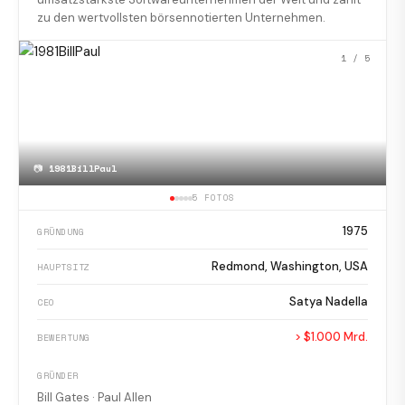
zu den wertvollsten börsennotierten Unternehmen.
1
/ 5
📷
1981BillPaul
5 FOTOS
1975
GRÜNDUNG
Redmond, Washington, USA
HAUPTSITZ
Satya Nadella
CEO
> $1.000 Mrd.
BEWERTUNG
GRÜNDER
Bill Gates · Paul Allen