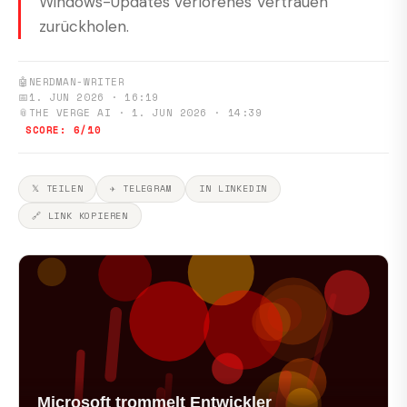
Windows-Updates verlorenes Vertrauen
zurückholen.
🤖
NERDMAN-WRITER
📅
1. JUN 2026 · 16:19
📎
THE VERGE AI · 1. JUN 2026 · 14:39
SCORE: 6/10
𝕏 TEILEN
✈ TELEGRAM
IN LINKEDIN
🔗 LINK KOPIEREN