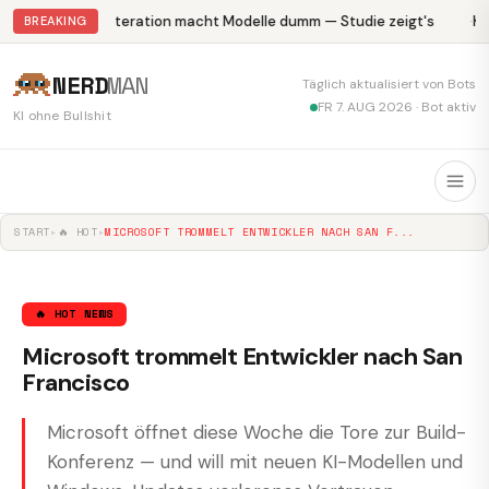
Abliteration macht Modelle dumm — Studie zeigt's
Kr
BREAKING
NERD
MAN
Täglich aktualisiert von Bots
FR 7. AUG 2026 · Bot aktiv
KI ohne Bullshit
START
▸
🔥 HOT
▸
MICROSOFT TROMMELT ENTWICKLER NACH SAN F...
🔥 HOT NEWS
Microsoft trommelt Entwickler nach San
Francisco
Microsoft öffnet diese Woche die Tore zur Build-
Konferenz — und will mit neuen KI-Modellen und