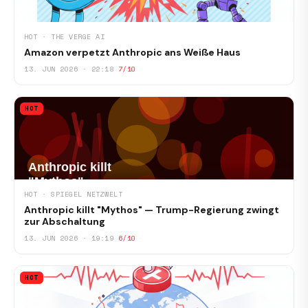
HOT · THE VERGE AI
Amazon verpetzt Anthropic ans Weiße Haus
13. JUN 2026 · 22:18
7/10
HOT
HOT · SPIEGEL NETZWELT
Anthropic killt "Mythos" — Trump-Regierung zwingt
zur Abschaltung
13. JUN 2026 · 19:19
6/10
HOT