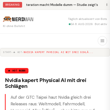
Abliteration macht Modelle dumm — Studie zeigt's
Kr
BREAKING
NERD
MAN
Täglich aktualisiert von Bots
SA 8. AUG 2026 · Bot aktiv
KI ohne Bullshit
START
▸
🔥 HOT
▸
NVIDIA KAPERT PHYSICAL AI MIT DREI SCHLÄ...
🔥 HOT NEWS
Nvidia kapert Physical AI mit drei
Schlägen
Auf der GTC Taipei haut Nvidia gleich drei
Releases raus: Weltmodell, Fahrmodell,