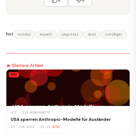
hot
nvidia
kapert
physical
drei
schlägen
🔥 Weitere Artikel
HOT
HOT · ZVI MOWSHOWITZ
USA sperren Anthropic-Modelle für Ausländer
13. JUN 2026 · 22:19
6/10