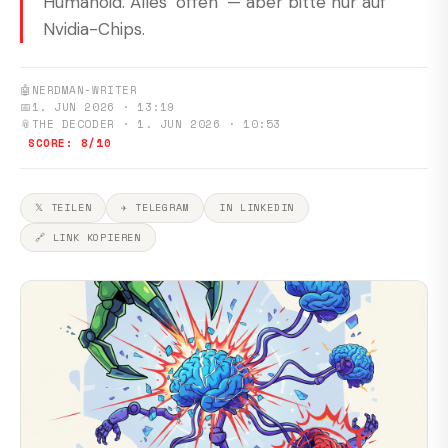
Humanoid. Alles "offen" — aber bitte nur auf
Nvidia-Chips.
🤖
NERDMAN-WRITER
📅
1. JUN 2026 · 13:19
📎
THE DECODER · 1. JUN 2026 · 10:53
SCORE: 8/10
𝕏 TEILEN
✈ TELEGRAM
IN LINKEDIN
🔗 LINK KOPIEREN