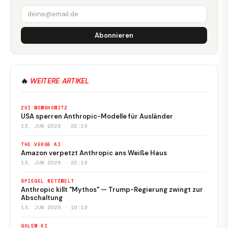
Abonnieren
🔥
WEITERE ARTIKEL
ZVI MOWSHOWITZ
USA sperren Anthropic-Modelle für Ausländer
13. JUN 2026 · 22:19
THE VERGE AI
Amazon verpetzt Anthropic ans Weiße Haus
13. JUN 2026 · 22:18
SPIEGEL NETZWELT
Anthropic killt "Mythos" — Trump-Regierung zwingt zur
Abschaltung
13. JUN 2026 · 19:19
GOLEM KI