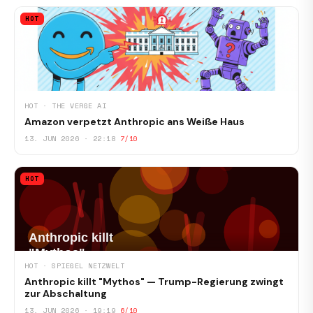
HOT
HOT · THE VERGE AI
Amazon verpetzt Anthropic ans Weiße Haus
13. JUN 2026 · 22:18
7/10
HOT
HOT · SPIEGEL NETZWELT
Anthropic killt "Mythos" — Trump-Regierung zwingt
zur Abschaltung
13. JUN 2026 · 19:19
6/10