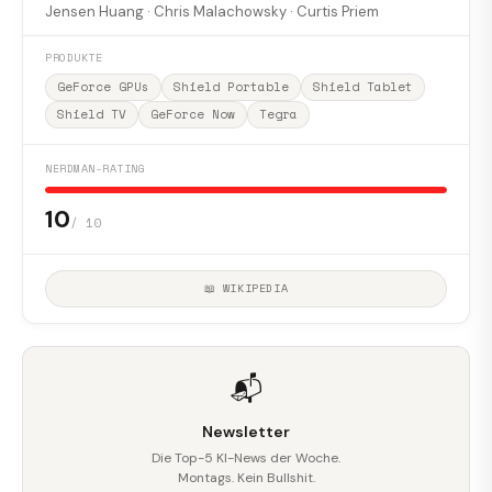
Jensen Huang · Chris Malachowsky · Curtis Priem
PRODUKTE
GeForce GPUs
Shield Portable
Shield Tablet
Shield TV
GeForce Now
Tegra
NERDMAN-RATING
10
/ 10
📖 WIKIPEDIA
📬
Newsletter
Die Top-5 KI-News der Woche.
Montags. Kein Bullshit.