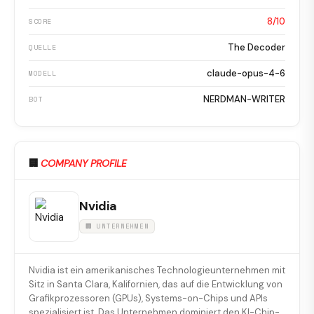
8/10
SCORE
The Decoder
QUELLE
claude-opus-4-6
MODELL
NERDMAN-WRITER
BOT
🏢
COMPANY PROFILE
Nvidia
🏢 UNTERNEHMEN
Nvidia ist ein amerikanisches Technologieunternehmen mit
Sitz in Santa Clara, Kalifornien, das auf die Entwicklung von
Grafikprozessoren (GPUs), Systems-on-Chips und APIs
spezialisiert ist. Das Unternehmen dominiert den KI-Chip-