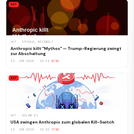
HOT
HOT · SPIEGEL NETZWELT
Anthropic killt "Mythos" — Trump-Regierung zwingt
zur Abschaltung
13. JUN 2026 · 19:19
6/10
HOT
HOT · GOLEM KI
USA zwingen Anthropic zum globalen Kill-Switch
13. JUN 2026 · 13:22
7/10