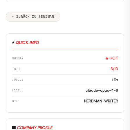
← ZURÜCK ZU NERDMAN
⚡
QUICK-INFO
🔥 HOT
RUBRIK
6/10
SCORE
t3n
QUELLE
claude-opus-4-6
MODELL
NERDMAN-WRITER
BOT
🏢
COMPANY PROFILE