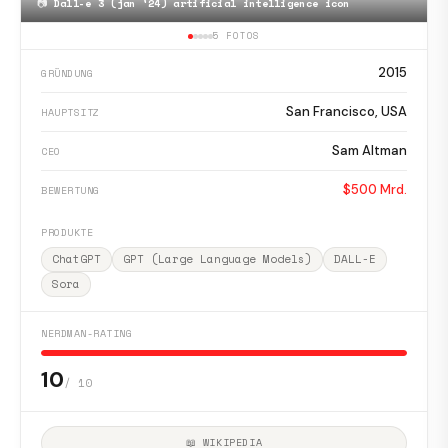
📷
Dall-e 3 (jan '24) artificial intelligence icon
5 FOTOS
2015
GRÜNDUNG
San Francisco, USA
HAUPTSITZ
Sam Altman
CEO
$500 Mrd.
BEWERTUNG
PRODUKTE
ChatGPT
GPT (Large Language Models)
DALL-E
Sora
NERDMAN-RATING
10
/ 10
📖 WIKIPEDIA