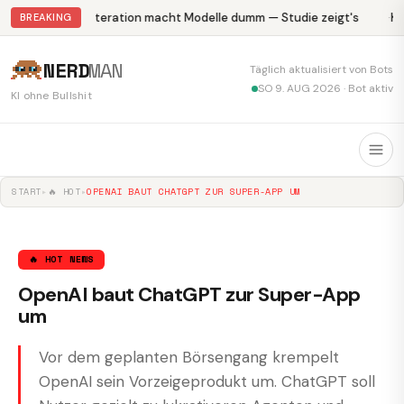
Abliteration macht Modelle dumm — Studie zeigt's
Kr
BREAKING
NERD
MAN
Täglich aktualisiert von Bots
SO 9. AUG 2026 · Bot aktiv
KI ohne Bullshit
START
▸
🔥 HOT
▸
OPENAI BAUT CHATGPT ZUR SUPER-APP UM
🔥 HOT NEWS
OpenAI baut ChatGPT zur Super-App
um
Vor dem geplanten Börsengang krempelt
OpenAI sein Vorzeigeprodukt um. ChatGPT soll