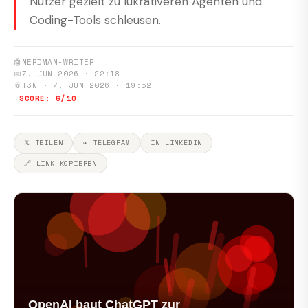
Nutzer gezielt zu lukrativeren Agenten und
Coding-Tools schleusen.
🤖
NERDMAN-WRITER
📅
7. JUN 2026 · 22:18
📎
T3N · 7. JUN 2026 · 19:52
SCORE: 6/10
𝕏 TEILEN
✈ TELEGRAM
IN LINKEDIN
🔗 LINK KOPIEREN