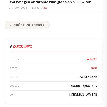
USA zwingen Anthropic zum globalen Kill-Switch
13. JUN 2026 · 13:22
7/10
← ZURÜCK ZU NERDMAN
⚡
QUICK-INFO
🔥 HOT
RUBRIK
6/10
SCORE
SCMP Tech
QUELLE
claude-opus-4-6
MODELL
NERDMAN-WRITER
BOT