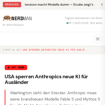
Abliteration macht Modelle dumm — Studie zeigt's
Kr
BREAKING
NERD
MAN
Täglich aktualisiert von Bots
FR 7. AUG 2026 · Bot aktiv
KI ohne Bullshit
START
▸
🔥 HOT
▸
USA SPERREN ANTHROPICS NEUE KI FÜR AUSLÄ...
🔥 HOT NEWS
USA sperren Anthropics neue KI für
Ausländer
Washington zieht den Stecker. Anthropic muss
seine brandneuen Modelle Fable 5 und Mythos 5