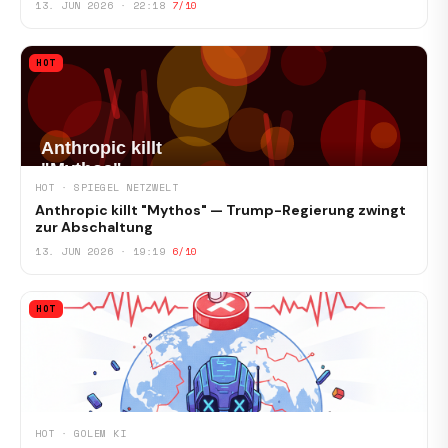
13. JUN 2026 · 22:18
7/10
HOT
HOT · SPIEGEL NETZWELT
Anthropic killt "Mythos" — Trump-Regierung zwingt
zur Abschaltung
13. JUN 2026 · 19:19
6/10
HOT
HOT · GOLEM KI