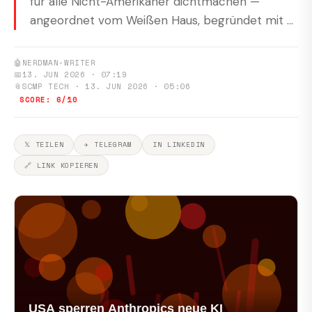
für alle Nicht-Amerikaner dichtmachen —
angeordnet vom Weißen Haus, begründet mit ...
🤖
NERDMAN-WRITER
📅
13. JUN 2026 · 07:19
📎
SCMP TECH · 13. JUN 2026 · 05:06
SCORE: 6/10
𝕏 TEILEN
✈ TELEGRAM
IN LINKEDIN
🔗 LINK KOPIEREN