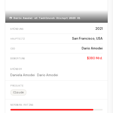
📷
Dario Amodei at TechCrunch Disrupt 2023 01
2021
GRÜNDUNG
San Francisco, USA
HAUPTSITZ
Dario Amodei
CEO
$380 Mrd.
BEWERTUNG
GRÜNDER
Daniela Amodei · Dario Amodei
PRODUKTE
Claude
NERDMAN-RATING