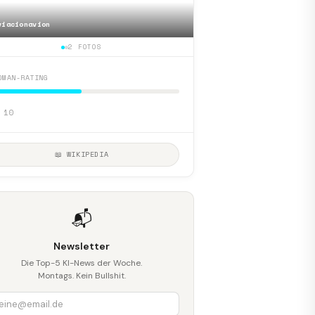
viacionavion
📷
Coast Air Navajo Chief
2 FOTOS
DMAN-RATING
 10
📖 WIKIPEDIA
📬
Newsletter
Die Top-5 KI-News der Woche.
Montags. Kein Bullshit.