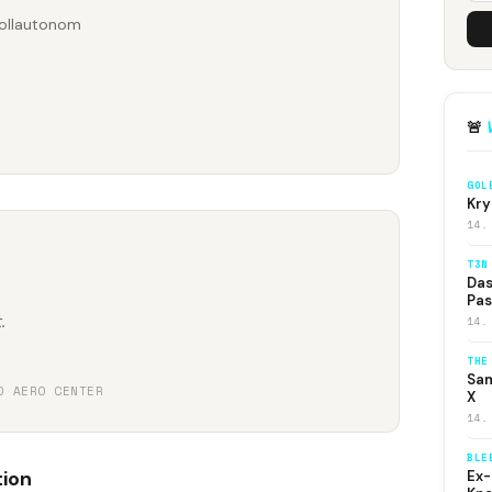
vollautonom
🚨
GOL
Kry
14.
T3N
Das
Pas
.
14.
THE
Sam
O AERO CENTER
X
14.
BLE
tion
Ex-