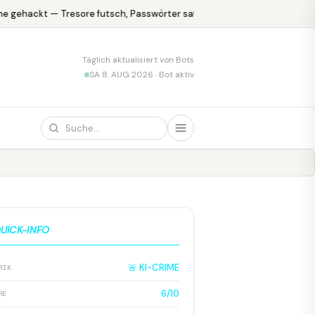
 gehackt — Tresore futsch, Passwörter safe
KPMG blamiert sich m
Täglich aktualisiert von Bots
SA 8. AUG 2026 · Bot aktiv
UICK-INFO
🚨 KI-CRIME
RIK
6/10
RE