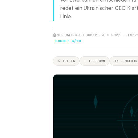
redet ein Ukrainischer CEO Klar
Linie.
🤖
NERDMAN-WRITER
📅
12. JUN 2026 · 19:2
SCORE: 6/10
𝕏 TEILEN
✈ TELEGRAM
IN LINKEDIN