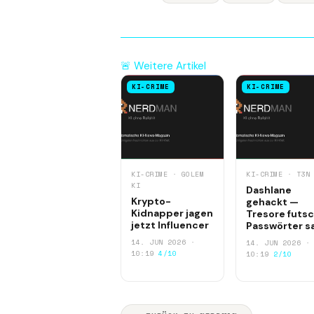
🚨 Weitere Artikel
KI-CRIME
KI-CRIME
KI-CRIME · GOLEM
KI-CRIME · T3N
KI
Dashlane
Krypto-
gehackt —
Kidnapper jagen
Tresore futsc
jetzt Influencer
Passwörter s
14. JUN 2026 ·
14. JUN 2026 ·
10:19
4/10
10:19
2/10