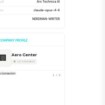
Ars Technica AI
LLE
claude-opus-4-6
ELL
NERDMAN-WRITER
COMPANY PROFILE
Aero Center
🏢
🏢 UNTERNEHMEN
1
/ 2