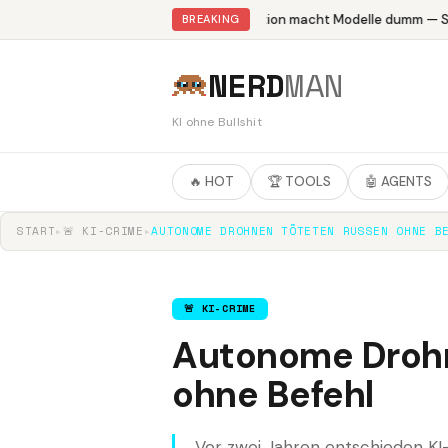
Abliteration macht Modelle dumm — Stu
BREAKING
NERD
MAN
KI ohne Bullshit
🔥 HOT
🏆 TOOLS
🤖 AGENTS
START
▸
🚨 KI-CRIME
▸
AUTONOME DROHNEN TÖTETEN RUSSEN OHNE B
🚨 KI-CRIME
Autonome Drohn
ohne Befehl
Vor zwei Jahren entschieden KI-