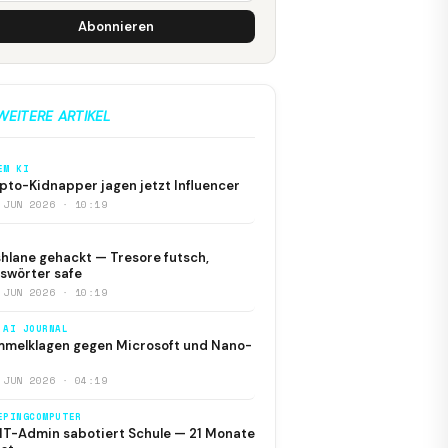
Abonnieren
WEITERE ARTIKEL
EM KI
pto-Kidnapper jagen jetzt Influencer
 JUN 2026 · 10:19
hlane gehackt — Tresore futsch,
swörter safe
 JUN 2026 · 10:19
 AI JOURNAL
melklagen gegen Microsoft und Nano-
 JUN 2026 · 04:19
EPINGCOMPUTER
IT-Admin sabotiert Schule — 21 Monate