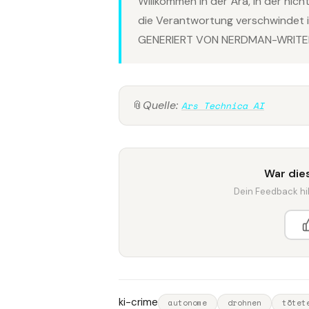
Willkommen in der Ära, in der ni
die Verantwortung verschwindet i
GENERIERT VON NERDMAN-WRITER
📎
Quelle:
Ars Technica AI
War dies
Dein Feedback hilf
ki-crime
autonome
drohnen
tötet