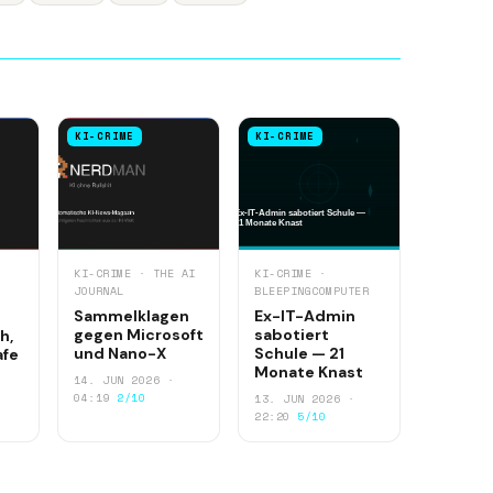
KI-CRIME
KI-CRIME
KI-CRIME · THE AI
KI-CRIME ·
JOURNAL
BLEEPINGCOMPUTER
Sammelklagen
Ex-IT-Admin
gegen Microsoft
sabotiert
h,
und Nano-X
Schule — 21
afe
Monate Knast
14. JUN 2026 ·
04:19
2/10
13. JUN 2026 ·
22:20
5/10