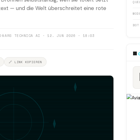
QUE
text — und die Welt überschreitet eine rote
MOD
BOT
0
📎
ARS TECHNICA AI · 12. JUN 2026 · 18:03
🏢
🔗 LINK KOPIEREN