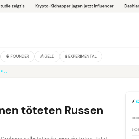
die zeigt's
Krypto-Kidnapper jagen jetzt Influencer
Dashlane
🧠 FOUNDER
💰 GELD
🧪 EXPERIMENTAL
EF...
⚡
Q
en töteten Russen
RUB
SCO
Drohnen selbstständig, wen sie töten. Jetzt