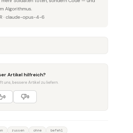
cht mehr Soldaten töten, sondern Code — und
m Algorithmus.
 · claude-opus-4-6
er Artikel hilfreich?
t uns, bessere Artikel zu liefern.
0
0
en
russen
ohne
befehl