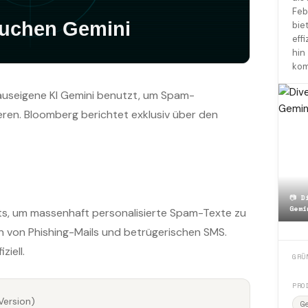
Feb
bie
eff
hin
kom
hauseigene KI Gemini benutzt, um Spam-
ren. Bloomberg berichtet exklusiv über den
📷
D
Gemi
s, um massenhaft personalisierte Spam-Texte zu
ren von Phishing-Mails und betrügerischen SMS.
iell.
GRÜ
PRO
Version)
G