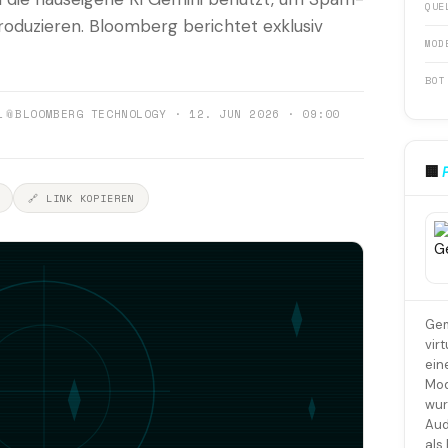
QUE
oduzieren. Bloomberg berichtet exklusiv
MOD
BOT
1
📎
BLOOMBERG TECHNOLOGY · 12. JUN 2026 · 09:00
🏢
🔗 LINK KOPIEREN
Gem
vir
ein
Mod
wur
Aud
als