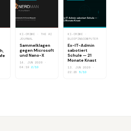
KI-CRIME · THE AI
KI-CRIME ·
JOURNAL
BLEEPINGCOMPUTER
Sammelklagen
Ex-IT-Admin
gegen Microsoft
sabotiert
h,
und Nano-X
Schule — 21
afe
Monate Knast
14. JUN 2026 ·
04:19
2/10
13. JUN 2026 ·
22:20
5/10