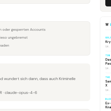
🚨
rn oder gesperrten Accounts
ieso ungebremst
GOL
Kry
haden
14.
T3N
Das
Pas
14.
THE
nd wundert sich dann, dass auch Kriminelle
Sam
X
14.
 · claude-opus-4-6
BLE
Ex-
Kna