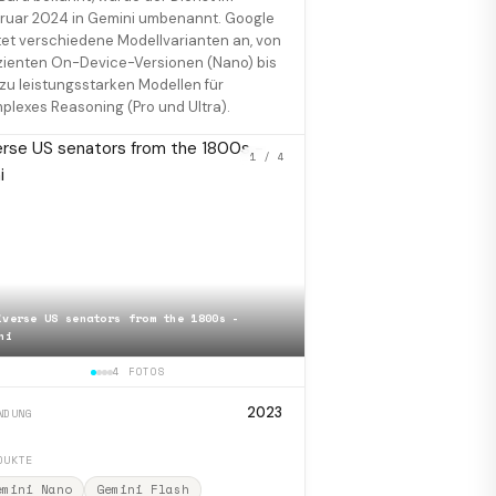
ruar 2024 in Gemini umbenannt. Google
tet verschiedene Modellvarianten an, von
izienten On-Device-Versionen (Nano) bis
 zu leistungsstarken Modellen für
plexes Reasoning (Pro und Ultra).
1
/ 4
iverse US senators from the 1800s -
ni
📷
Google Gemini Android
4 FOTOS
2023
NDUNG
DUKTE
emini Nano
Gemini Flash