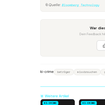
📎
Quelle:
Bloomberg Technology
War dies
Dein Feedback hilf
ki-crime
betrüger
missbrauchen
🚨 Weitere Artikel
KI-CRIME
KI-CRIME