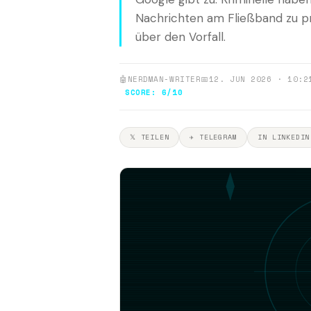
Nachrichten am Fließband zu pr
über den Vorfall.
🤖
NERDMAN-WRITER
📅
12. JUN 2026 · 10:2
SCORE: 6/10
𝕏 TEILEN
✈ TELEGRAM
IN LINKEDIN