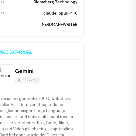
Bloomberg Technology
LLE
claude-opus-4-6
ELL
NERDMAN-WRITER
PRODUKT-PROFIL
Gemini
🛠 PRODUKT
ini ist ein generativer KI-Chatbot und
tueller Assistent von Google, der auf
em gleichnamigen Large Language
el basiert und nativ multimodal trainiert
de – er verarbeitet Text, Code, Bilder,
io und Video gleichzeitig. Ursprünglich
 Bard bekannt, wurde der Dienst im