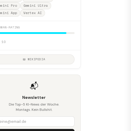
emini Pro
Gemini Ultra
emini App
Vertex AI
DMAN-RATING
 10
📖 WIKIPEDIA
📬
Newsletter
Die Top-5 KI-News der Woche.
Montags. Kein Bullshit.