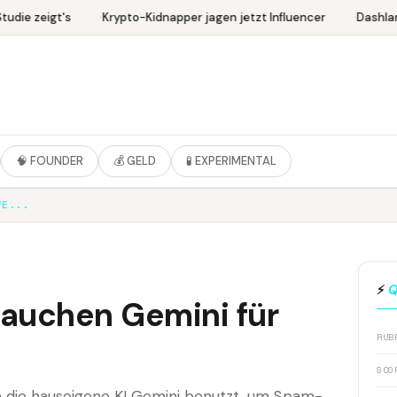
udie zeigt's
Krypto-Kidnapper jagen jetzt Influencer
Dashlane
🧠 FOUNDER
💰 GELD
🧪 EXPERIMENTAL
WE...
⚡
Q
rauchen Gemini für
RUB
SCO
en die hauseigene KI Gemini benutzt, um Spam-