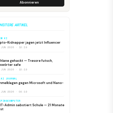
Abonnieren
WEITERE ARTIKEL
EM KI
pto-Kidnapper jagen jetzt Influencer
 JUN 2026 · 10:19
hlane gehackt — Tresore futsch,
swörter safe
 JUN 2026 · 10:19
 AI JOURNAL
melklagen gegen Microsoft und Nano-
 JUN 2026 · 04:19
EPINGCOMPUTER
IT-Admin sabotiert Schule — 21 Monate
st