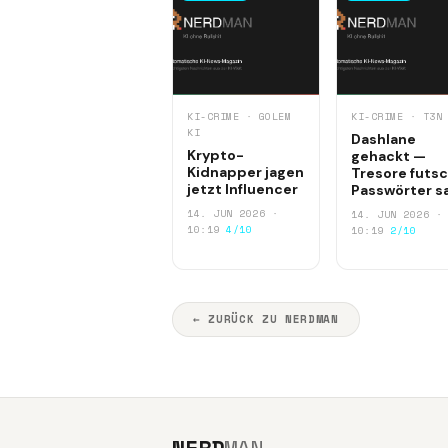
KI-CRIME · GOLEM
KI-CRIME · T3N
KI
Dashlane
Krypto-
gehackt —
Kidnapper jagen
Tresore futsc
jetzt Influencer
Passwörter s
14. JUN 2026 ·
14. JUN 2026 ·
10:19
4/10
10:19
2/10
← ZURÜCK ZU NERDMAN
NERD
MAN