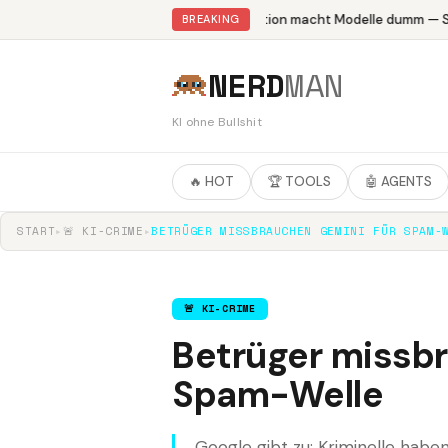
Abliteration macht Modelle dumm — St
BREAKING
NERD
MAN
KI ohne Bullshit
🔥 HOT
🏆 TOOLS
🤖 AGENTS
START
▸
🚨 KI-CRIME
▸
BETRÜGER MISSBRAUCHEN GEMINI FÜR SPAM-
🚨 KI-CRIME
Betrüger missb
Spam-Welle
Google gibt zu: Kriminelle hab