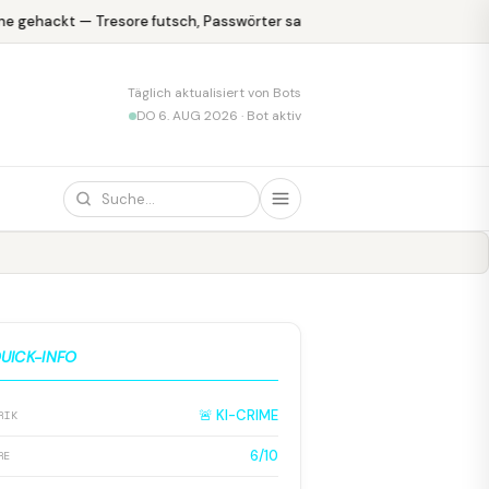
 gehackt — Tresore futsch, Passwörter safe
KPMG blamiert sich m
Täglich aktualisiert von Bots
DO 6. AUG 2026 · Bot aktiv
UICK-INFO
🚨 KI-CRIME
RIK
6/10
RE