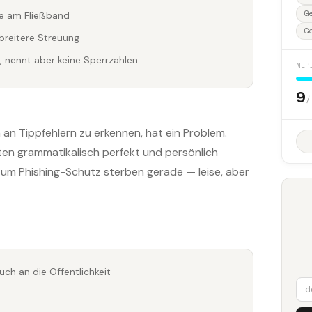
G
e am Fließband
G
breitere Streuung
r, nennt aber keine Sperrzahlen
NER
9
/
an Tippfehlern zu erkennen, hat ein Problem.
en grammatikalisch perfekt und persönlich
zum Phishing-Schutz sterben gerade — leise, aber
ch an die Öffentlichkeit