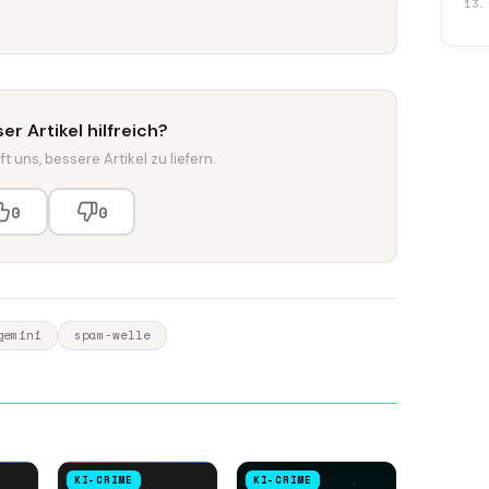
13.
er Artikel hilfreich?
t uns, bessere Artikel zu liefern.
0
0
gemini
spam-welle
KI-CRIME
KI-CRIME