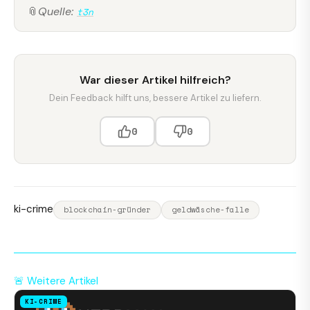
📎
Quelle:
t3n
War dieser Artikel hilfreich?
Dein Feedback hilft uns, bessere Artikel zu liefern.
0
0
ki-crime
blockchain-gründer
geldwäsche-falle
🚨 Weitere Artikel
KI-CRIME