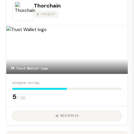
Thorchain
🛠 PRODUKT
📷
Trust Wallet logo
NERDMAN-RATING
5
/ 10
📖 WIKIPEDIA