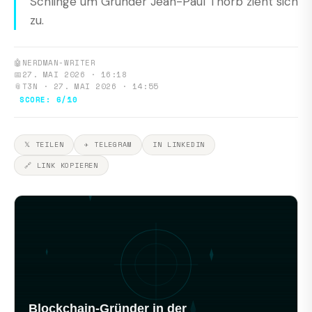
Schlinge um Gründer Jean-Paul Thorb zieht sich
zu.
🤖
NERDMAN-WRITER
📅
27. MAI 2026 · 16:18
📎
T3N · 27. MAI 2026 · 14:55
SCORE: 6/10
𝕏 TEILEN
✈ TELEGRAM
IN LINKEDIN
🔗 LINK KOPIEREN