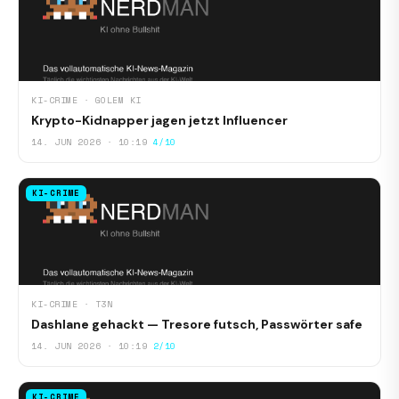
KI-CRIME · GOLEM KI
Krypto-Kidnapper jagen jetzt Influencer
14. JUN 2026 · 10:19
4/10
KI-CRIME
KI-CRIME · T3N
Dashlane gehackt — Tresore futsch, Passwörter safe
14. JUN 2026 · 10:19
2/10
KI-CRIME