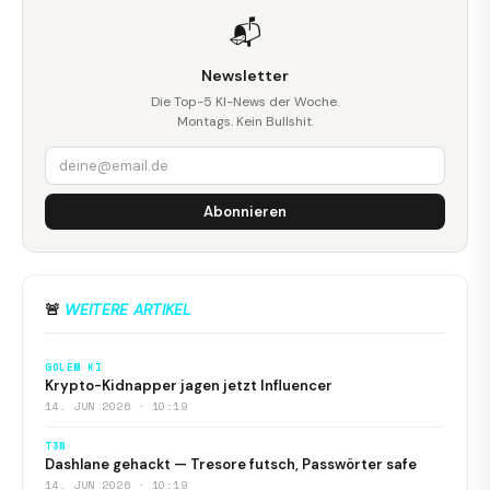
📬
Newsletter
Die Top-5 KI-News der Woche.
Montags. Kein Bullshit.
Abonnieren
🚨
WEITERE ARTIKEL
GOLEM KI
Krypto-Kidnapper jagen jetzt Influencer
14. JUN 2026 · 10:19
T3N
Dashlane gehackt — Tresore futsch, Passwörter safe
14. JUN 2026 · 10:19