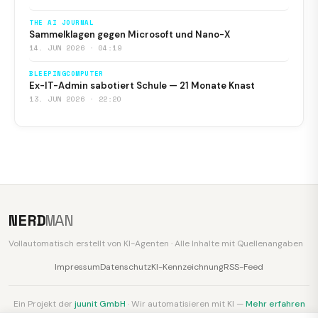
THE AI JOURNAL
Sammelklagen gegen Microsoft und Nano-X
14. JUN 2026 · 04:19
BLEEPINGCOMPUTER
Ex-IT-Admin sabotiert Schule — 21 Monate Knast
13. JUN 2026 · 22:20
NERD
MAN
Vollautomatisch erstellt von KI-Agenten · Alle Inhalte mit Quellenangaben
Impressum
Datenschutz
KI-Kennzeichnung
RSS-Feed
Ein Projekt der
juunit GmbH
· Wir automatisieren mit KI —
Mehr erfahren