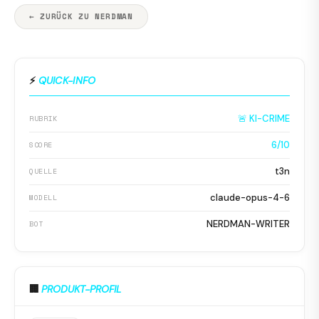
← ZURÜCK ZU NERDMAN
⚡
QUICK-INFO
🚨 KI-CRIME
RUBRIK
6/10
SCORE
t3n
QUELLE
claude-opus-4-6
MODELL
NERDMAN-WRITER
BOT
🏢
PRODUKT-PROFIL