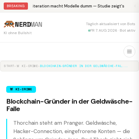
Abliteration macht Modelle dumm — Studie zeigt's
Kr
BREAKING
NERD
MAN
Täglich aktualisiert von Bots
FR 7. AUG 2026 · Bot aktiv
KI ohne Bullshit
START
▸
🚨 KI-CRIME
▸
BLOCKCHAIN-GRÜNDER IN DER GELDWÄSCHE-FAL...
🚨 KI-CRIME
Blockchain-Gründer in der Geldwäsche-
Falle
Thorchain steht am Pranger. Geldwäsche,
Hacker-Connection, eingefrorene Konten — die