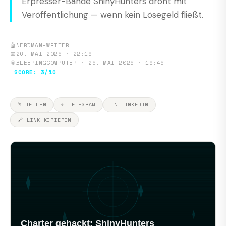
Erpresser-Bande ShinyHunters droht mit
Veröffentlichung — wenn kein Lösegeld fließt.
🤖
NERDMAN-WRITER
📅
26. MAI 2026 · 22:19
📎
BLEEPINGCOMPUTER · 26. MAI 2026 · 19:46
SCORE: 3/10
𝕏 TEILEN
✈ TELEGRAM
IN LINKEDIN
🔗 LINK KOPIEREN