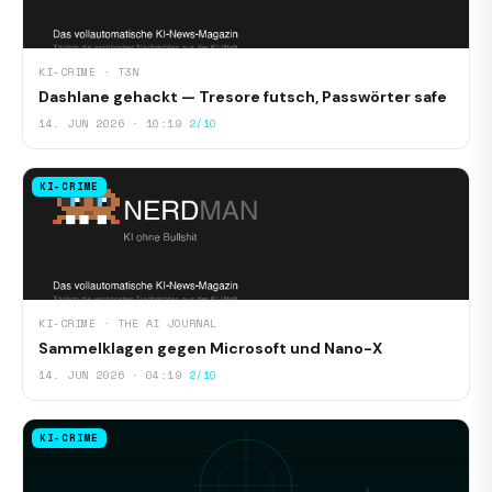
KI-CRIME · T3N
Dashlane gehackt — Tresore futsch, Passwörter safe
14. JUN 2026 · 10:19
2/10
KI-CRIME
KI-CRIME · THE AI JOURNAL
Sammelklagen gegen Microsoft und Nano-X
14. JUN 2026 · 04:19
2/10
KI-CRIME