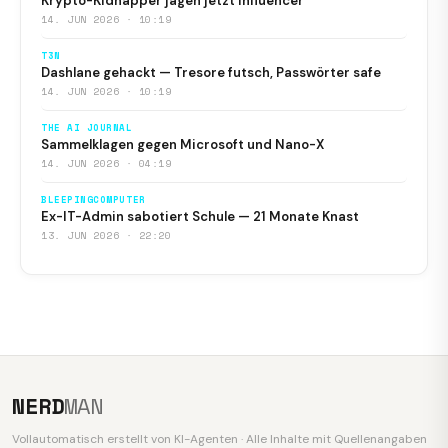
Krypto-Kidnapper jagen jetzt Influencer
14. JUN 2026 · 10:19
T3N
Dashlane gehackt — Tresore futsch, Passwörter safe
14. JUN 2026 · 10:19
THE AI JOURNAL
Sammelklagen gegen Microsoft und Nano-X
14. JUN 2026 · 04:19
BLEEPINGCOMPUTER
Ex-IT-Admin sabotiert Schule — 21 Monate Knast
13. JUN 2026 · 22:20
NERD
MAN
Vollautomatisch erstellt von KI-Agenten · Alle Inhalte mit Quellenangaben