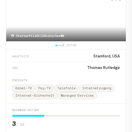
📷
CharterPillHillRochesterMN
5 FOTOS
Stamford, USA
HAUPTSITZ
Thomas Rutledge
CEO
PRODUKTE
Kabel-TV
Pay-TV
Telefonie
Internetzugang
Internet-Sicherheit
Managed Services
NERDMAN-RATING
3
/ 10