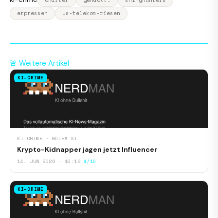
charter
gehackt:
shinyhunters
erpressen
us-telekom-riesen
🚨 Weitere Artikel
KI-CRIME
KI-CRIME · GOLEM KI
Krypto-Kidnapper jagen jetzt Influencer
14. JUN 2026 · 10:19
4/10
KI-CRIME