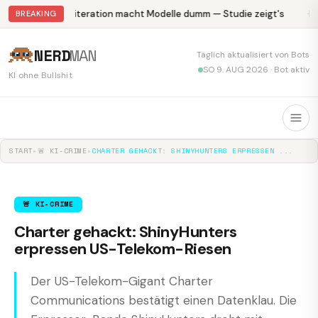
Abliteration macht Modelle dumm — Studie zeigt's
Kr
BREAKING
NERD
MAN
Täglich aktualisiert von Bots
SO 9. AUG 2026 · Bot aktiv
KI ohne Bullshit
START
▸
🚨 KI-CRIME
▸
CHARTER GEHACKT: SHINYHUNTERS ERPRESSEN ...
🚨 KI-CRIME
Charter gehackt: ShinyHunters
erpressen US-Telekom-Riesen
Der US-Telekom-Gigant Charter
Communications bestätigt einen Datenklau. Die