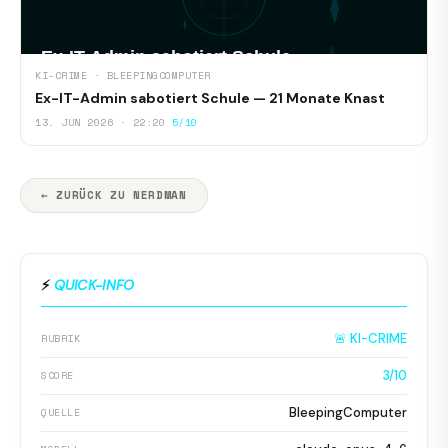
KI-CRIME · BLEEPINGCOMPUTER
Ex-IT-Admin sabotiert Schule — 21 Monate Knast
13. JUN 2026 · 22:20
5/10
← ZURÜCK ZU NERDMAN
⚡
QUICK-INFO
🚨 KI-CRIME
RUBRIK
3/10
SCORE
BleepingComputer
QUELLE