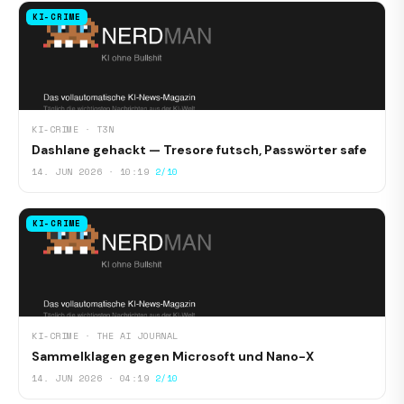
KI-CRIME
KI-CRIME · T3N
Dashlane gehackt — Tresore futsch, Passwörter safe
14. JUN 2026 · 10:19
2/10
KI-CRIME
KI-CRIME · THE AI JOURNAL
Sammelklagen gegen Microsoft und Nano-X
14. JUN 2026 · 04:19
2/10