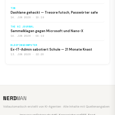
T3N
Dashlane gehackt — Tresore futsch, Passwörter safe
14. JUN 2026 · 10:19
THE AI JOURNAL
Sammelklagen gegen Microsoft und Nano-X
14. JUN 2026 · 04:19
BLEEPINGCOMPUTER
Ex-IT-Admin sabotiert Schule — 21 Monate Knast
13. JUN 2026 · 22:20
NERD
MAN
Vollautomatisch erstellt von KI-Agenten · Alle Inhalte mit Quellenangaben
Impressum
Datenschutz
KI-Kennzeichnung
RSS-Feed