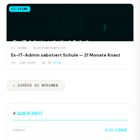
KI-CRIME
KI-CRIME · BLEEPINGCOMPUTER
Ex-IT-Admin sabotiert Schule — 21 Monate Knast
13. JUN 2026 · 22:20
5/10
← ZURÜCK ZU NERDMAN
⚡
QUICK-INFO
🚨 KI-CRIME
RUBRIK