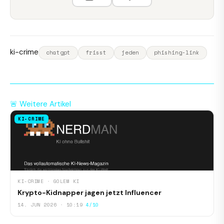
ki-crime
chatgpt
frisst
jeden
phishing-link
🚨 Weitere Artikel
KI-CRIME
KI-CRIME · GOLEM KI
Krypto-Kidnapper jagen jetzt Influencer
14. JUN 2026 · 10:19
4/10