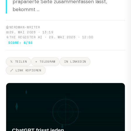
präparierte Seite zusammenfassen lässt,
bekommt ...
🤖
NERDMAN-WRITER
📅
29. MAI 2026 · 13:19
📎
THE REGISTER AI · 29. MAI 2026 · 12:00
SCORE: 6/10
𝕏 TEILEN
✈ TELEGRAM
IN LINKEDIN
🔗 LINK KOPIEREN