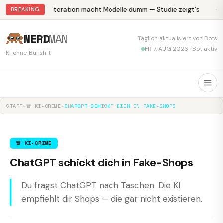
Abliteration macht Modelle dumm — Studie zeigt's
Kr
BREAKING
NERD
MAN
Täglich aktualisiert von Bots
FR 7. AUG 2026 · Bot aktiv
KI ohne Bullshit
START
▸
🚨 KI-CRIME
▸
CHATGPT SCHICKT DICH IN FAKE-SHOPS
🚨 KI-CRIME
ChatGPT schickt dich in Fake-Shops
Du fragst ChatGPT nach Taschen. Die KI
empfiehlt dir Shops — die gar nicht existieren.