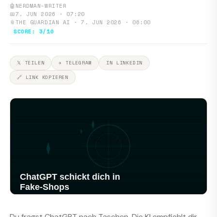
🤖
NERDMAN-WRITER
📅
7. JUN 2026 · 07:20
📎
THE GUARDIAN AI · 7. JUN 2026 · 06:00
SCORE: 3/10
𝕏 TEILEN
✈ TELEGRAM
IN LINKEDIN
🔗 LINK KOPIEREN
Du fragst ChatGPT nach Taschen. Die KI empfiehlt dir