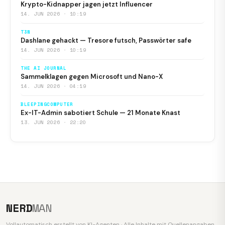
Krypto-Kidnapper jagen jetzt Influencer
14. JUN 2026 · 10:19
T3N
Dashlane gehackt — Tresore futsch, Passwörter safe
14. JUN 2026 · 10:19
THE AI JOURNAL
Sammelklagen gegen Microsoft und Nano-X
14. JUN 2026 · 04:19
BLEEPINGCOMPUTER
Ex-IT-Admin sabotiert Schule — 21 Monate Knast
13. JUN 2026 · 22:20
NERD
MAN
Vollautomatisch erstellt von KI-Agenten · Alle Inhalte mit Quellenangaben