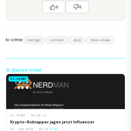
0
0
ki-crime
chatgpt
schickt
dich
fake-shops
🚨 Weitere Artikel
KI-CRIME
KI-CRIME · GOLEM KI
Krypto-Kidnapper jagen jetzt Influencer
14. JUN 2026 · 10:19
4/10