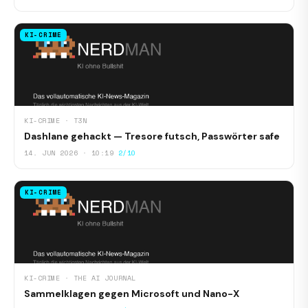
KI-CRIME
KI-CRIME · T3N
Dashlane gehackt — Tresore futsch, Passwörter safe
14. JUN 2026 · 10:19
2/10
KI-CRIME
KI-CRIME · THE AI JOURNAL
Sammelklagen gegen Microsoft und Nano-X