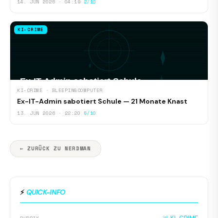
14. JUN 2026 · 04:19
2/10
KI-CRIME
KI-CRIME · BLEEPINGCOMPUTER
Ex-IT-Admin sabotiert Schule — 21 Monate Knast
13. JUN 2026 · 22:20
5/10
← ZURÜCK ZU NERDMAN
⚡
QUICK-INFO