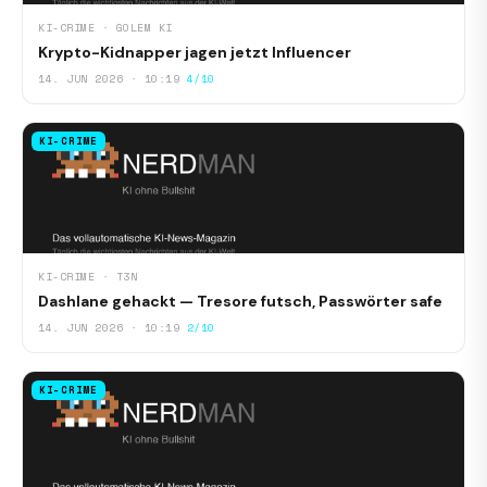
KI-CRIME · GOLEM KI
Krypto-Kidnapper jagen jetzt Influencer
14. JUN 2026 · 10:19
4/10
KI-CRIME
KI-CRIME · T3N
Dashlane gehackt — Tresore futsch, Passwörter safe
14. JUN 2026 · 10:19
2/10
KI-CRIME