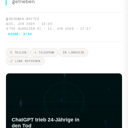
getrieben.
🤖
NERDMAN-WRITER
📅
11. JUN 2026 · 19:20
📎
THE GUARDIAN AI · 11. JUN 2026 · 17:17
SCORE: 3/10
𝕏 TEILEN
✈ TELEGRAM
IN LINKEDIN
🔗 LINK KOPIEREN