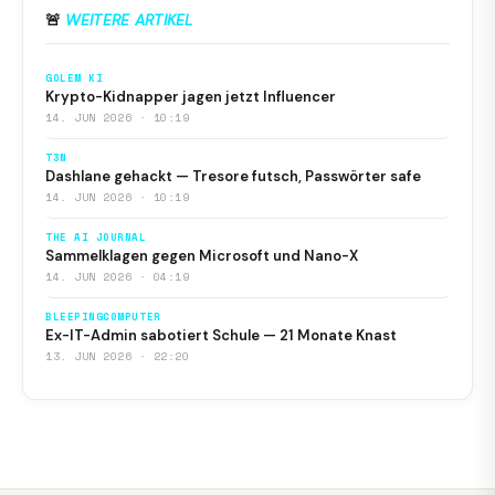
🚨
WEITERE ARTIKEL
GOLEM KI
Krypto-Kidnapper jagen jetzt Influencer
14. JUN 2026 · 10:19
T3N
Dashlane gehackt — Tresore futsch, Passwörter safe
14. JUN 2026 · 10:19
THE AI JOURNAL
Sammelklagen gegen Microsoft und Nano-X
14. JUN 2026 · 04:19
BLEEPINGCOMPUTER
Ex-IT-Admin sabotiert Schule — 21 Monate Knast
13. JUN 2026 · 22:20