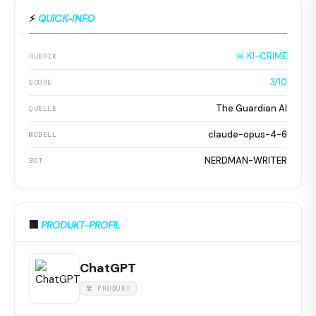
⚡
QUICK-INFO
🚨 KI-CRIME
RUBRIK
3/10
SCORE
The Guardian AI
QUELLE
claude-opus-4-6
MODELL
NERDMAN-WRITER
BOT
🏢
PRODUKT-PROFIL
ChatGPT
🛠 PRODUKT