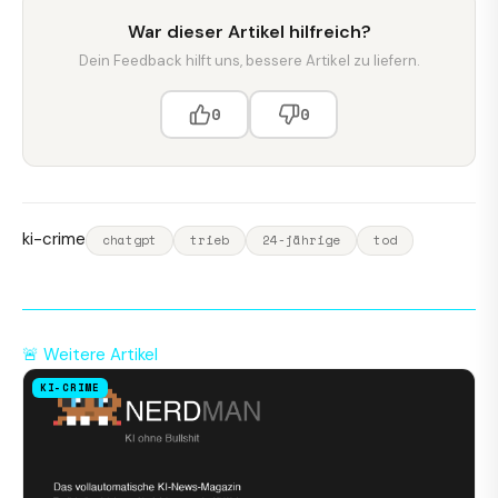
War dieser Artikel hilfreich?
Dein Feedback hilft uns, bessere Artikel zu liefern.
0
0
ki-crime
chatgpt
trieb
24-jährige
tod
🚨 Weitere Artikel
KI-CRIME