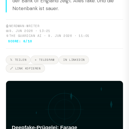
der Bank of England zeigt. Alles fake. Und die
Notenbank ist sauer.
🤖
NERDMAN-WRITER
📅
9. JUN 2026 · 13:21
📎
THE GUARDIAN AI · 9. JUN 2026 · 11:01
SCORE: 6/10
𝕏 TEILEN
✈ TELEGRAM
IN LINKEDIN
🔗 LINK KOPIEREN