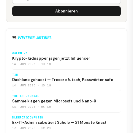
Abonnieren
🚨
WEITERE ARTIKEL
GOLEM KI
Krypto-Kidnapper jagen jetzt Influencer
14. JUN 2026 · 10:19
T3N
Dashlane gehackt — Tresore futsch, Passwörter safe
14. JUN 2026 · 10:19
THE AI JOURNAL
Sammelklagen gegen Microsoft und Nano-X
14. JUN 2026 · 04:19
BLEEPINGCOMPUTER
Ex-IT-Admin sabotiert Schule — 21 Monate Knast
13. JUN 2026 · 22:20