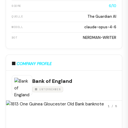
6/10
SCORE
The Guardian AI
QUELLE
claude-opus-4-6
MODELL
NERDMAN-WRITER
BOT
🏢
COMPANY PROFILE
Bank of England
🏢 UNTERNEHMEN
1
/ 5