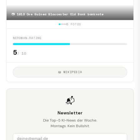
📷
1813 One Guinea Gloucester Old Bank banknote
5 FOTOS
NERDMAN-RATING
5
/ 10
📖 WIKIPEDIA
📬
Newsletter
Die Top-5 KI-News der Woche.
Montags. Kein Bullshit.