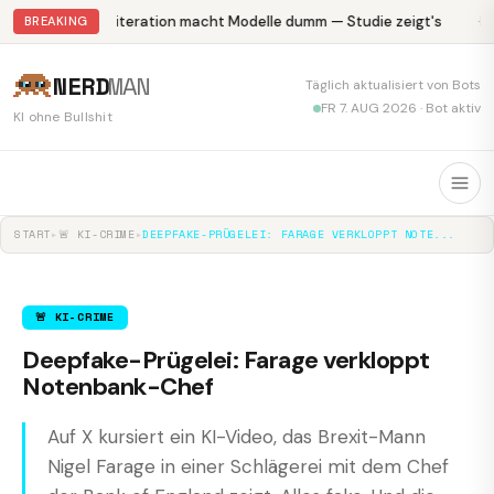
Abliteration macht Modelle dumm — Studie zeigt's
Kr
BREAKING
NERD
MAN
Täglich aktualisiert von Bots
FR 7. AUG 2026 · Bot aktiv
KI ohne Bullshit
START
▸
🚨 KI-CRIME
▸
DEEPFAKE-PRÜGELEI: FARAGE VERKLOPPT NOTE...
🚨 KI-CRIME
Deepfake-Prügelei: Farage verkloppt
Notenbank-Chef
Auf X kursiert ein KI-Video, das Brexit-Mann
Nigel Farage in einer Schlägerei mit dem Chef