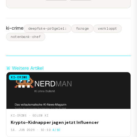
ki-crime
deepfake-prügelei:
farage
verkloppt
notenbank-chef
🚨 Weitere Artikel
KI-CRIME
KI-CRIME · GOLEM KI
Krypto-Kidnapper jagen jetzt Influencer
14. JUN 2026 · 10:19
4/10