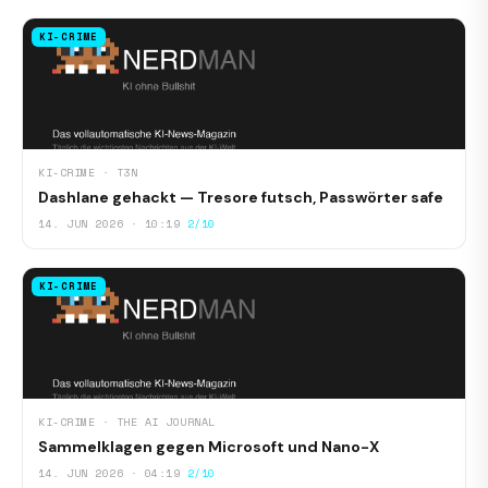
KI-CRIME
KI-CRIME · T3N
Dashlane gehackt — Tresore futsch, Passwörter safe
14. JUN 2026 · 10:19
2/10
KI-CRIME
KI-CRIME · THE AI JOURNAL
Sammelklagen gegen Microsoft und Nano-X
14. JUN 2026 · 04:19
2/10