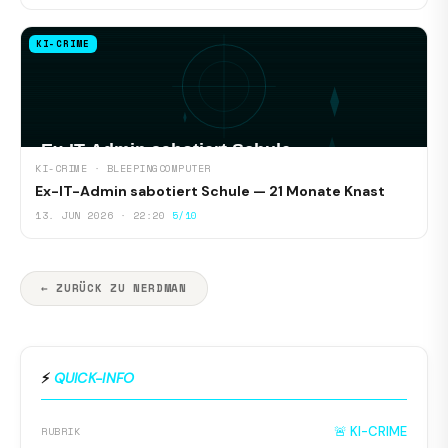
KI-CRIME
KI-CRIME · BLEEPINGCOMPUTER
Ex-IT-Admin sabotiert Schule — 21 Monate Knast
13. JUN 2026 · 22:20
5/10
← ZURÜCK ZU NERDMAN
⚡
QUICK-INFO
🚨 KI-CRIME
RUBRIK