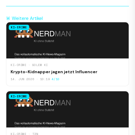
🚨 Weitere Artikel
KI-CRIME
KI-CRIME · GOLEM KI
Krypto-Kidnapper jagen jetzt Influencer
14. JUN 2026 · 10:19
4/10
KI-CRIME
KI-CRIME · T3N