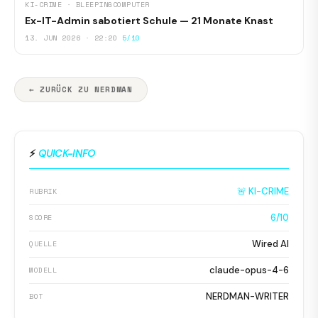
KI-CRIME · BLEEPINGCOMPUTER
Ex-IT-Admin sabotiert Schule — 21 Monate Knast
13. JUN 2026 · 22:20
5/10
← ZURÜCK ZU NERDMAN
⚡
QUICK-INFO
🚨 KI-CRIME
RUBRIK
6/10
SCORE
Wired AI
QUELLE
claude-opus-4-6
MODELL
NERDMAN-WRITER
BOT