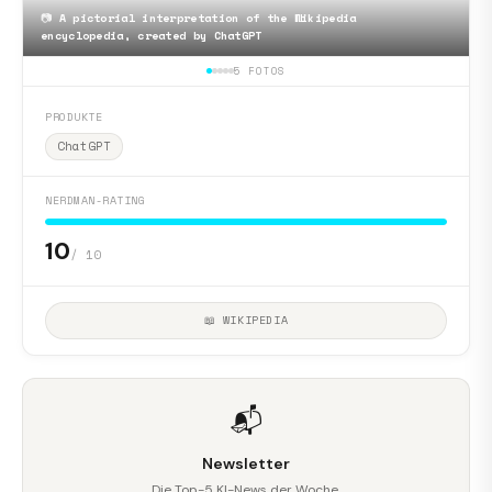
📷
A pictorial interpretation of the Wikipedia
encyclopedia, created by ChatGPT
5 FOTOS
PRODUKTE
ChatGPT
NERDMAN-RATING
10
/ 10
📖 WIKIPEDIA
📬
Newsletter
Die Top-5 KI-News der Woche.