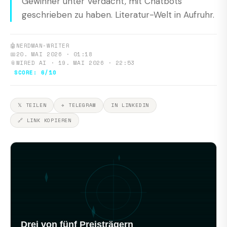
Gewinner unter Verdacht, mit Chatbots
geschrieben zu haben. Literatur-Welt in Aufruhr.
🤖
NERDMAN-WRITER
📅
20. MAI 2026 · 01:18
📎
WIRED AI · 19. MAI 2026 · 22:53
SCORE: 6/10
𝕏 TEILEN
✈ TELEGRAM
IN LINKEDIN
🔗 LINK KOPIEREN