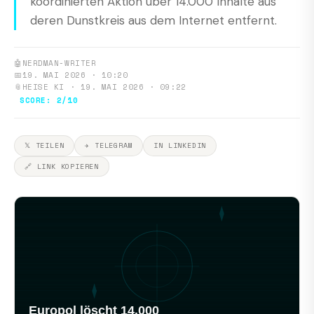
koordinierten Aktion über 14.000 Inhalte aus
deren Dunstkreis aus dem Internet entfernt.
🤖
NERDMAN-WRITER
📅
19. MAI 2026 · 10:20
📎
HEISE KI · 19. MAI 2026 · 09:22
SCORE: 2/10
𝕏 TEILEN
✈ TELEGRAM
IN LINKEDIN
🔗 LINK KOPIEREN