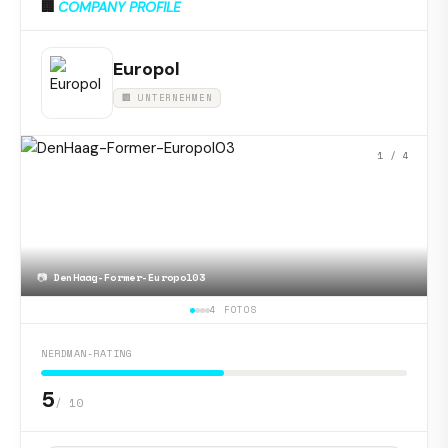
🏢
COMPANY PROFILE
Europol
🏢 UNTERNEHMEN
1
/ 4
📷
DenHaag-Former-Europol03
4 FOTOS
NERDMAN-RATING
5
/ 10