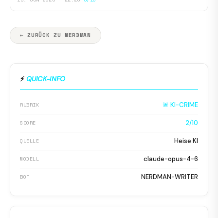
← ZURÜCK ZU NERDMAN
⚡
QUICK-INFO
🚨 KI-CRIME
RUBRIK
2/10
SCORE
Heise KI
QUELLE
claude-opus-4-6
MODELL
NERDMAN-WRITER
BOT