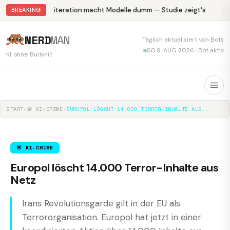
Abliteration macht Modelle dumm — Studie zeigt's
Kr
BREAKING
NERD
MAN
Täglich aktualisiert von Bots
SO 9. AUG 2026 · Bot aktiv
KI ohne Bullshit
START
▸
🚨 KI-CRIME
▸
EUROPOL LÖSCHT 14.000 TERROR-INHALTE AUS...
🚨 KI-CRIME
Europol löscht 14.000 Terror-Inhalte aus
Netz
Irans Revolutionsgarde gilt in der EU als
Terrororganisation. Europol hat jetzt in einer