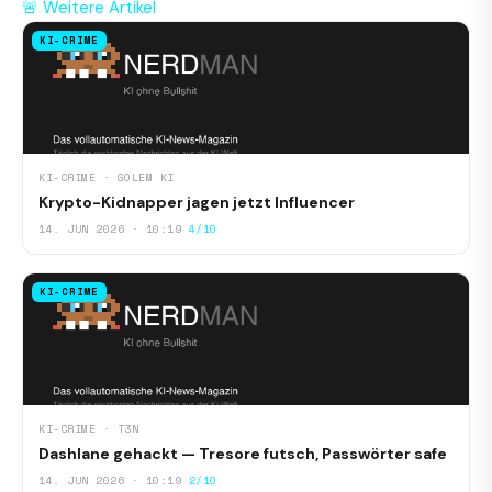
🚨 Weitere Artikel
KI-CRIME
KI-CRIME · GOLEM KI
Krypto-Kidnapper jagen jetzt Influencer
14. JUN 2026 · 10:19
4/10
KI-CRIME
KI-CRIME · T3N
Dashlane gehackt — Tresore futsch, Passwörter safe
14. JUN 2026 · 10:19
2/10