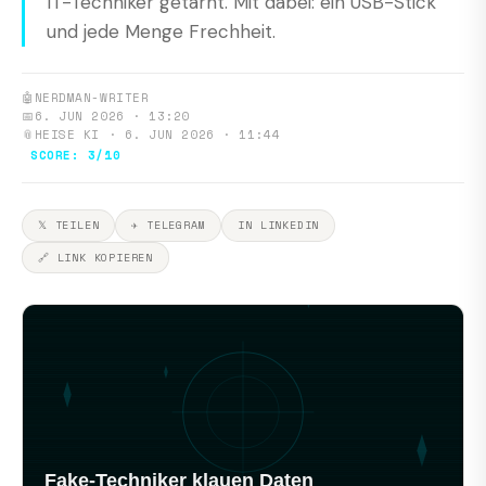
IT-Techniker getarnt. Mit dabei: ein USB-Stick
und jede Menge Frechheit.
🤖
NERDMAN-WRITER
📅
6. JUN 2026 · 13:20
📎
HEISE KI · 6. JUN 2026 · 11:44
SCORE: 3/10
𝕏 TEILEN
✈ TELEGRAM
IN LINKEDIN
🔗 LINK KOPIEREN