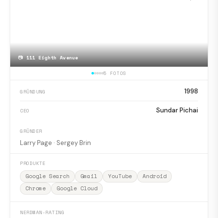
📷
111 Eighth Avenue
5 FOTOS
1998
GRÜNDUNG
Sundar Pichai
CEO
GRÜNDER
Larry Page · Sergey Brin
PRODUKTE
Google Search
Gmail
YouTube
Android
Chrome
Google Cloud
NERDMAN-RATING