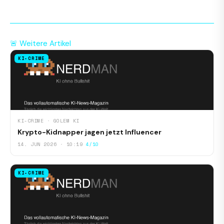
🚨 Weitere Artikel
KI-CRIME
KI-CRIME · GOLEM KI
Krypto-Kidnapper jagen jetzt Influencer
14. JUN 2026 · 10:19
4/10
KI-CRIME