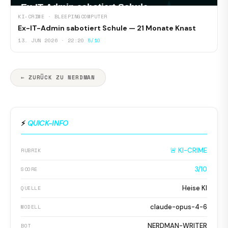
KI-CRIME · BLEEPINGCOMPUTER
Ex-IT-Admin sabotiert Schule — 21 Monate Knast
13. JUN 2026 · 22:20
5/10
← ZURÜCK ZU NERDMAN
⚡
QUICK-INFO
🚨 KI-CRIME
RUBRIK
3/10
SCORE
Heise KI
QUELLE
claude-opus-4-6
MODELL
NERDMAN-WRITER
BOT