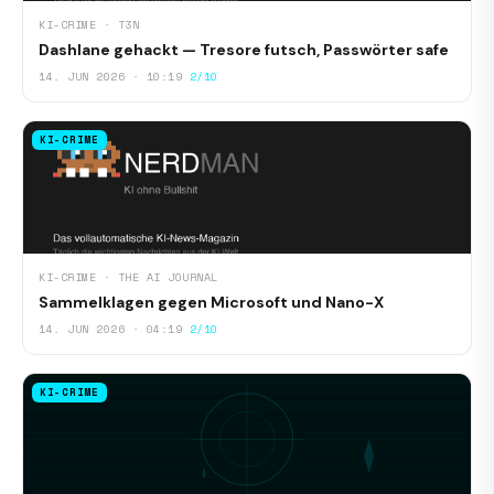
KI-CRIME · T3N
Dashlane gehackt — Tresore futsch, Passwörter safe
14. JUN 2026 · 10:19
2/10
KI-CRIME
KI-CRIME · THE AI JOURNAL
Sammelklagen gegen Microsoft und Nano-X
14. JUN 2026 · 04:19
2/10
KI-CRIME