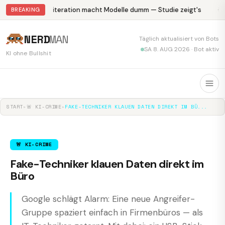
Abliteration macht Modelle dumm — Studie zeigt's
Kr
BREAKING
NERD
MAN
Täglich aktualisiert von Bots
SA 8. AUG 2026 · Bot aktiv
KI ohne Bullshit
START
▸
🚨 KI-CRIME
▸
FAKE-TECHNIKER KLAUEN DATEN DIREKT IM BÜ...
🚨 KI-CRIME
Fake-Techniker klauen Daten direkt im
Büro
Google schlägt Alarm: Eine neue Angreifer-
Gruppe spaziert einfach in Firmenbüros — als