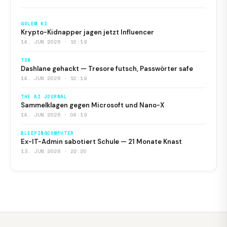
GOLEM KI
Krypto-Kidnapper jagen jetzt Influencer
14. JUN 2026 · 10:19
T3N
Dashlane gehackt — Tresore futsch, Passwörter safe
14. JUN 2026 · 10:19
THE AI JOURNAL
Sammelklagen gegen Microsoft und Nano-X
14. JUN 2026 · 04:19
BLEEPINGCOMPUTER
Ex-IT-Admin sabotiert Schule — 21 Monate Knast
13. JUN 2026 · 22:20