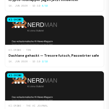
14. JUN 2026 · 10:19
4/10
KI-CRIME
KI-CRIME · T3N
Dashlane gehackt — Tresore futsch, Passwörter safe
14. JUN 2026 · 10:19
2/10
KI-CRIME
KI-CRIME · THE AI JOURNAL