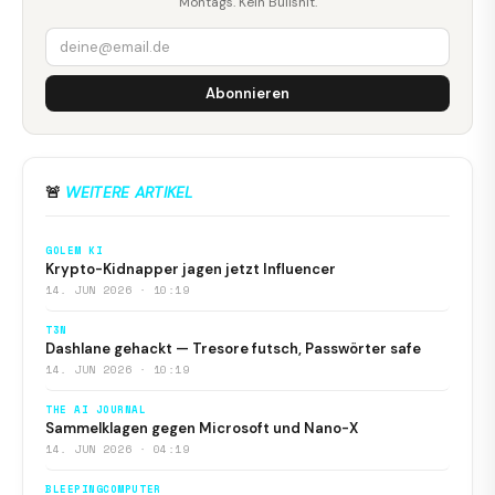
Montags. Kein Bullshit.
Abonnieren
🚨
WEITERE ARTIKEL
GOLEM KI
Krypto-Kidnapper jagen jetzt Influencer
14. JUN 2026 · 10:19
T3N
Dashlane gehackt — Tresore futsch, Passwörter safe
14. JUN 2026 · 10:19
THE AI JOURNAL
Sammelklagen gegen Microsoft und Nano-X
14. JUN 2026 · 04:19
BLEEPINGCOMPUTER