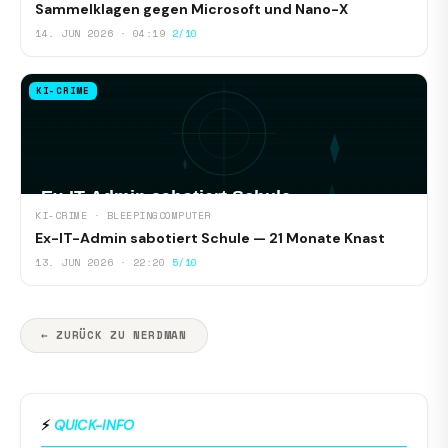
Sammelklagen gegen Microsoft und Nano-X
14. JUN 2026 · 04:19
2/10
KI-CRIME
KI-CRIME · BLEEPINGCOMPUTER
Ex-IT-Admin sabotiert Schule — 21 Monate Knast
13. JUN 2026 · 22:20
5/10
← ZURÜCK ZU NERDMAN
⚡
QUICK-INFO