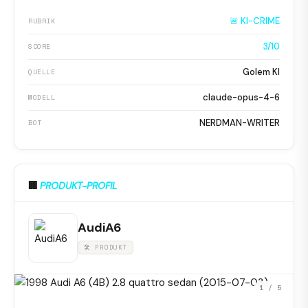
🚨 KI-CRIME
RUBRIK
3/10
SCORE
Golem KI
QUELLE
claude-opus-4-6
MODELL
NERDMAN-WRITER
BOT
🏢
PRODUKT-PROFIL
AudiA6
🛠 PRODUKT
1
/ 5