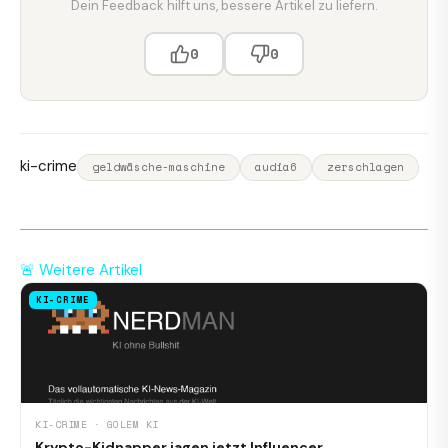
Dein Feedback hilft uns, bessere Artikel zu liefern.
0
0
ki-crime
geldwäsche-maschine
audia6
zerschlagen
🚨 Weitere Artikel
KI-CRIME
KI-CRIME · GOLEM KI
Krypto-Kidnapper jagen jetzt Influencer