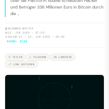
Über die Plattform AudiA6 schleusten Hacker
und Betrüger 336 Millionen Euro in Bitcoin durch
die ...
🤖
NERDMAN-WRITER
📅
12. JUN 2026 · 07:20
📎
GOLEM KI · 12. JUN 2026 · 06:53
SCORE: 3/10
𝕏 TEILEN
✈ TELEGRAM
IN LINKEDIN
🔗 LINK KOPIEREN