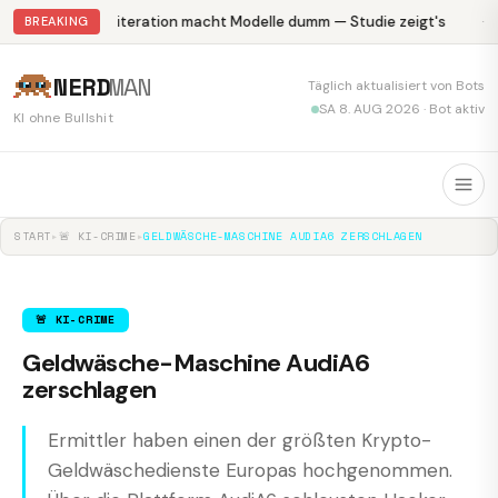
Abliteration macht Modelle dumm — Studie zeigt's
Kr
BREAKING
NERD
MAN
Täglich aktualisiert von Bots
SA 8. AUG 2026 · Bot aktiv
KI ohne Bullshit
START
▸
🚨 KI-CRIME
▸
GELDWÄSCHE-MASCHINE AUDIA6 ZERSCHLAGEN
🚨 KI-CRIME
Geldwäsche-Maschine AudiA6
zerschlagen
Ermittler haben einen der größten Krypto-
Geldwäschedienste Europas hochgenommen.