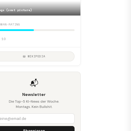
ogs (cast picture)
DMAN-RATING
 10
📖 WIKIPEDIA
📬
Newsletter
Die Top-5 KI-News der Woche.
Montags. Kein Bullshit.
Abonnieren