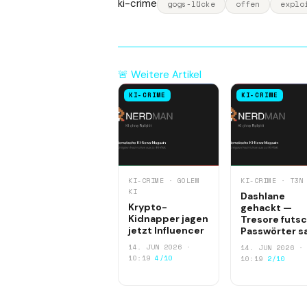
ki-crime
gogs-lücke
offen
explo
🚨 Weitere Artikel
KI-CRIME
KI-CRIME
KI-CRIME · GOLEM
KI-CRIME · T3N
KI
Dashlane
Krypto-
gehackt —
Kidnapper jagen
Tresore futsc
jetzt Influencer
Passwörter s
14. JUN 2026 ·
14. JUN 2026 ·
10:19
4/10
10:19
2/10