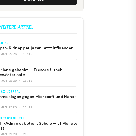
WEITERE ARTIKEL
EM KI
pto-Kidnapper jagen jetzt Influencer
 JUN 2026 · 10:19
hlane gehackt — Tresore futsch,
swörter safe
 JUN 2026 · 10:19
 AI JOURNAL
melklagen gegen Microsoft und Nano-
 JUN 2026 · 04:19
EPINGCOMPUTER
IT-Admin sabotiert Schule — 21 Monate
st
 JUN 2026 · 22:20