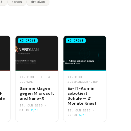
it
schon
draußen
KI-CRIME
KI-CRIME
KI-CRIME · THE AI
KI-CRIME ·
JOURNAL
BLEEPINGCOMPUTER
Sammelklagen
Ex-IT-Admin
gegen Microsoft
sabotiert
h,
und Nano-X
Schule — 21
afe
Monate Knast
14. JUN 2026 ·
04:19
2/10
13. JUN 2026 ·
22:20
5/10