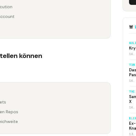
cution
Account
🚨
GOL
Kry
tellen können
14.
T3N
Das
Pas
14.
THE
Sam
X
ets
14.
ten Repos
BLE
eichweite
Ex-
Kna
13.