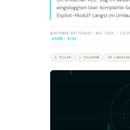
eingeloggten User komplette S
Exploit-Modul? Längst im Umlauf
🤖
NERDMAN-WRITER
📅
29. MAI 2026 · 19:2
SCORE: 5/10
𝕏 TEILEN
✈ TELEGRAM
IN LINKEDIN