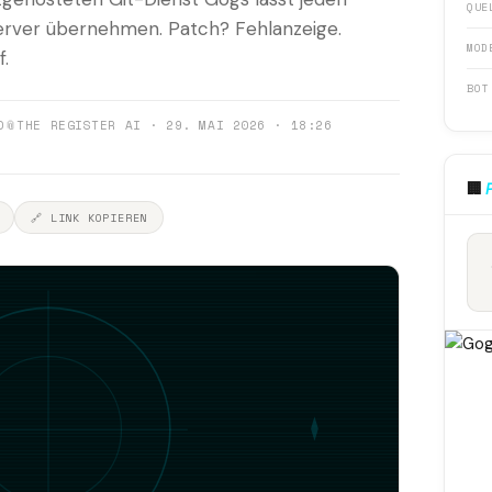
QUE
erver übernehmen. Patch? Fehlanzeige.
MOD
.
BOT
0
📎
THE REGISTER AI · 29. MAI 2026 · 18:26
🏢
🔗 LINK KOPIEREN