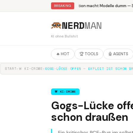
Abliteration macht Modelle dumm — St
BREAKING
NERD
MAN
KI ohne Bullshit
🔥 HOT
🏆 TOOLS
🤖 AGENTS
START
▸
🚨 KI-CRIME
▸
GOGS-LÜCKE OFFEN — EXPLOIT IST SCHON D
🚨 KI-CRIME
Gogs-Lücke offe
schon draußen
Ein kritischer RCE-Bug im selbs