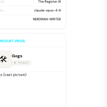
The Register AI
LLE
claude-opus-4-6
ELL
NERDMAN-WRITER
PRODUKT-PROFIL
Gogs
🛠
🛠 PRODUKT