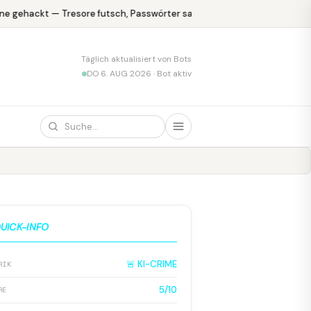
e gehackt — Tresore futsch, Passwörter safe
KPMG blamiert sich 
Täglich aktualisiert von Bots
DO 6. AUG 2026 · Bot aktiv
UICK-INFO
🚨 KI-CRIME
RIK
5/10
RE