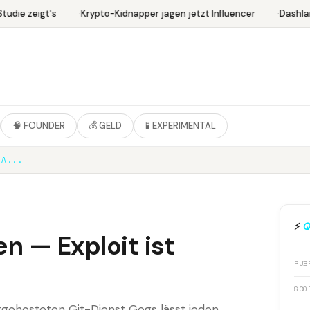
udie zeigt's
Krypto-Kidnapper jagen jetzt Influencer
Dashlan
🧠 FOUNDER
💰 GELD
🧪 EXPERIMENTAL
RA...
⚡
Q
n — Exploit ist
RUB
SCO
tgehosteten Git-Dienst Gogs lässt jeden