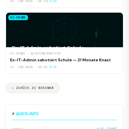
14. JUN 2026 · 04:19
2/10
KI-CRIME
KI-CRIME · BLEEPINGCOMPUTER
Ex-IT-Admin sabotiert Schule — 21 Monate Knast
13. JUN 2026 · 22:20
5/10
← ZURÜCK ZU NERDMAN
⚡
QUICK-INFO