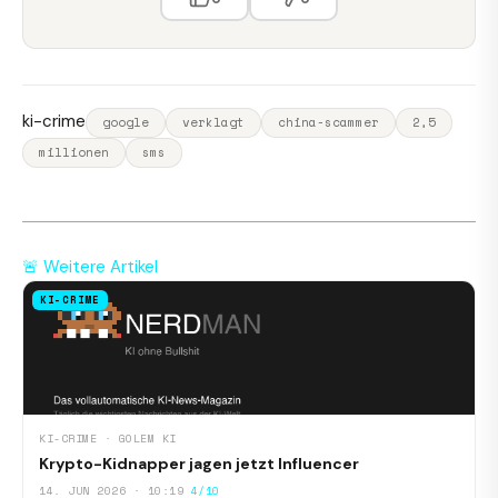
ki-crime
google
verklagt
china-scammer
2,5
millionen
sms
🚨 Weitere Artikel
KI-CRIME
KI-CRIME · GOLEM KI
Krypto-Kidnapper jagen jetzt Influencer
14. JUN 2026 · 10:19
4/10