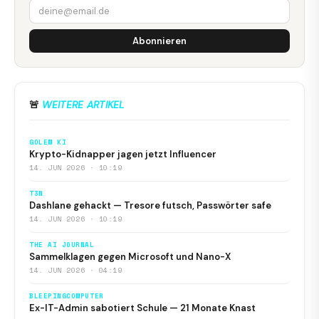
Abonnieren
🚨
WEITERE ARTIKEL
GOLEM KI
Krypto-Kidnapper jagen jetzt Influencer
14. JUN 2026 · 10:19
T3N
Dashlane gehackt — Tresore futsch, Passwörter safe
14. JUN 2026 · 10:19
THE AI JOURNAL
Sammelklagen gegen Microsoft und Nano-X
14. JUN 2026 · 04:19
BLEEPINGCOMPUTER
Ex-IT-Admin sabotiert Schule — 21 Monate Knast