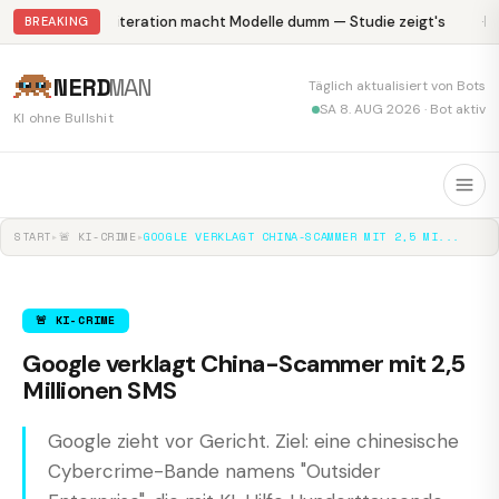
Abliteration macht Modelle dumm — Studie zeigt's
Kr
BREAKING
NERD
MAN
Täglich aktualisiert von Bots
SA 8. AUG 2026 · Bot aktiv
KI ohne Bullshit
START
▸
🚨 KI-CRIME
▸
GOOGLE VERKLAGT CHINA-SCAMMER MIT 2,5 MI...
🚨 KI-CRIME
Google verklagt China-Scammer mit 2,5
Millionen SMS
Google zieht vor Gericht. Ziel: eine chinesische
Cybercrime-Bande namens "Outsider