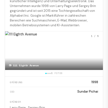
künstlicher Intelligenz und Unterhaltungselektronik. Das
Unternehmen wurde 1998 von Larry Page und Sergey Brin
gegründet und ist seit 2015 eine Tochtergesellschaft von
Alphabet Inc. Google ist Marktführer in zahlreichen
Bereichen wie Suchmaschinen, E-Mail, Webbrowser,
mobilen Betriebssystemen und KI-Assistenten.
1
/ 5
📷
111 Eighth Avenue
5 FOTOS
1998
GRÜNDUNG
Sundar Pichai
CEO
GRÜNDER
Larry Page · Sergey Brin