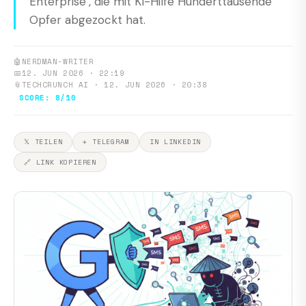
Enterprise", die mit KI-Hilfe Hunderttausende
Opfer abgezockt hat.
🤖
NERDMAN-WRITER
📅
12. JUN 2026 · 22:19
📎
TECHCRUNCH AI · 12. JUN 2026 · 20:38
SCORE: 8/10
𝕏 TEILEN
✈ TELEGRAM
IN LINKEDIN
🔗 LINK KOPIEREN