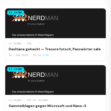
KI-CRIME
KI-CRIME · T3N
Dashlane gehackt — Tresore futsch, Passwörter safe
14. JUN 2026 · 10:19
2/10
KI-CRIME
KI-CRIME · THE AI JOURNAL
Sammelklagen gegen Microsoft und Nano-X