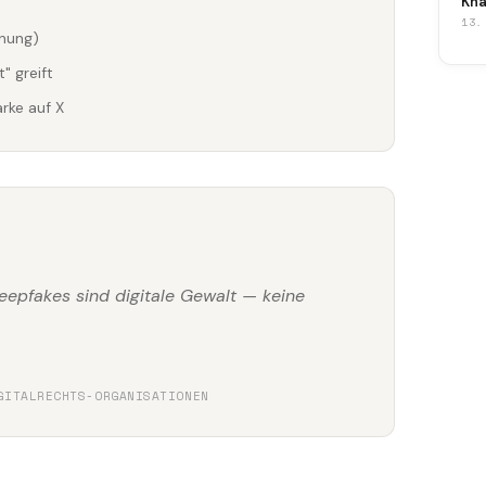
Kna
13.
dnung)
" greift
rke auf X
epfakes sind digitale Gewalt — keine
GITALRECHTS-ORGANISATIONEN