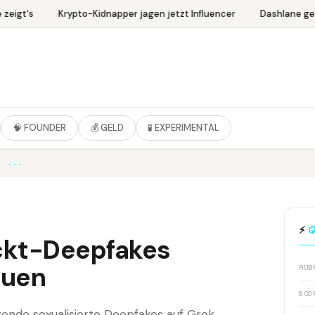
eigt's
Krypto-Kidnapper jagen jetzt Influencer
Dashlane geha
🧠 FOUNDER
💰 GELD
🧪 EXPERIMENTAL
R ...
⚡
Q
ckt-Deepfakes
auen
RUB
SCO
ende sexualisierte Deepfakes auf Grok