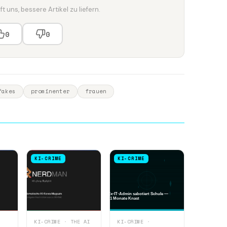
t uns, bessere Artikel zu liefern.
0
0
fakes
prominenter
frauen
KI-CRIME
KI-CRIME
KI-CRIME · THE AI
KI-CRIME ·