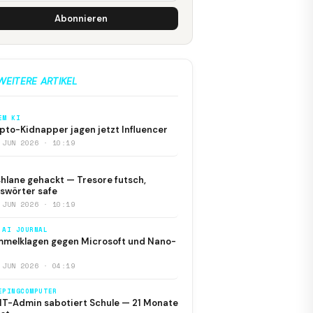
Abonnieren
WEITERE ARTIKEL
EM KI
pto-Kidnapper jagen jetzt Influencer
 JUN 2026 · 10:19
hlane gehackt — Tresore futsch,
swörter safe
 JUN 2026 · 10:19
 AI JOURNAL
melklagen gegen Microsoft und Nano-
 JUN 2026 · 04:19
EPINGCOMPUTER
IT-Admin sabotiert Schule — 21 Monate