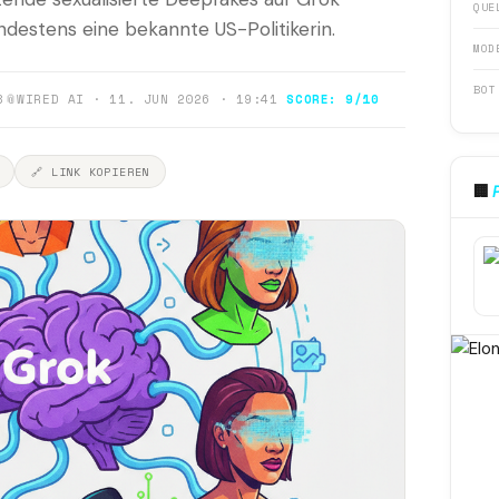
QUE
destens eine bekannte US-Politikerin.
MOD
BOT
8
📎
WIRED AI · 11. JUN 2026 · 19:41
SCORE: 9/10
🔗 LINK KOPIEREN
🏢