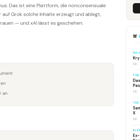
mus. Das ist eine Plattform, die nonconsensuale
r auf Grok solche Inhalte erzeugt und ablegt,
Frauen — und xAI lässt es geschehen.
🚨
GOL
Kry
14.
rgument
T3N
Das
ten
Pas
14.
r an
THE
Sam
X
14.
BLE
Ex-