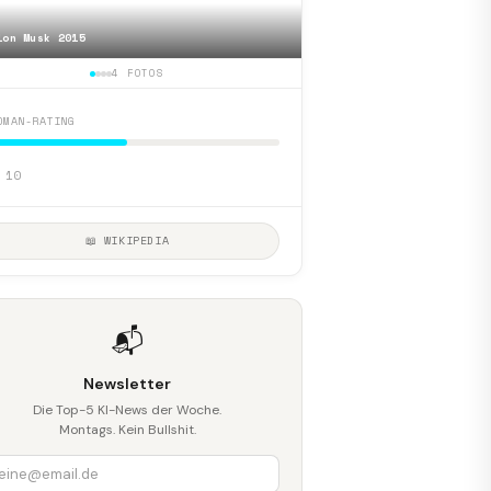
lon Musk 2015
📷
Grok-3 DeepSearch exam
4 FOTOS
DMAN-RATING
 10
📖 WIKIPEDIA
📬
Newsletter
Die Top-5 KI-News der Woche.
Montags. Kein Bullshit.