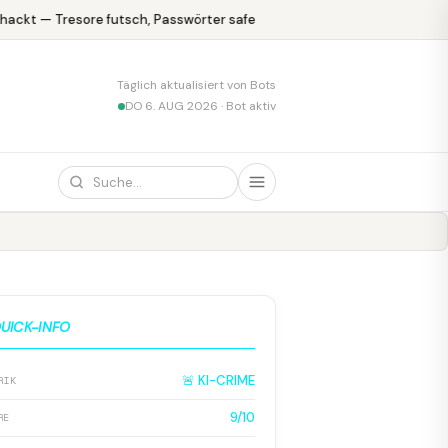
ckt — Tresore futsch, Passwörter safe
KPMG blamiert sich mit er
Täglich aktualisiert von Bots
DO 6. AUG 2026 · Bot aktiv
UICK-INFO
🚨 KI-CRIME
RIK
9/10
RE