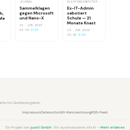
JOURNAL
BLEEPINGCOMPUTER
Sammelklagen
Ex-IT-Admin
gegen Microsoft
sabotiert
h,
und Nano-X
Schule — 21
afe
Monate Knast
14. JUN 2026 ·
04:19
2/10
13. JUN 2026 ·
22:20
5/10
nhalte mit Quellenangaben
Impressum
Datenschutz
KI-Kennzeichnung
RSS-Feed
Ein Projekt der
juunit GmbH
· Wir automatisieren mit KI —
Mehr erfahren