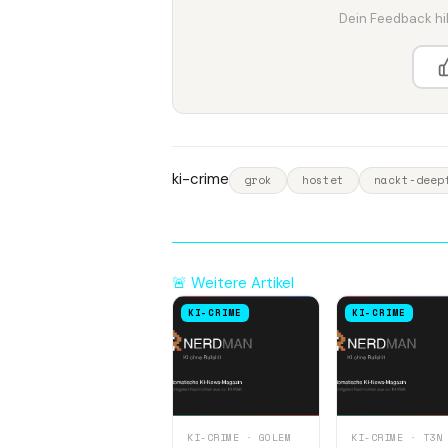
Dein Feedback hilf
ki-crime
grok
hostet
nackt-deep
🚨 Weitere Artikel
KI-CRIME
KI-CRIME
KI-CRIME · GOLEM
KI-CRIME · T3N