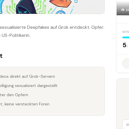
📷
E
exualisierte Deepfakes auf Grok entdeckt. Opfer:
NER
US-Politikerin.
5
/
t
ideos direkt auf Grok-Servern
ligung sexualisiert dargestellt
nter den Opfern
t, keine versteckten Foren