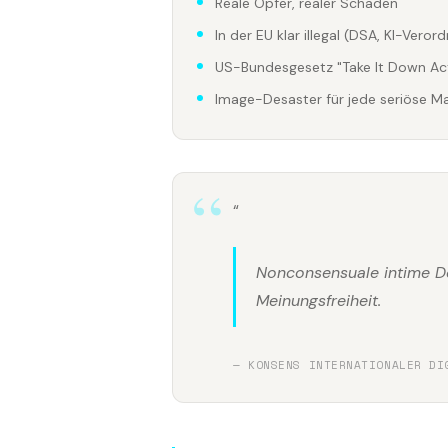
Reale Opfer, realer Schaden
In der EU klar illegal (DSA, KI-Veror
US-Bundesgesetz "Take It Down Act
Image-Desaster für jede seriöse Ma
“
Nonconsensuale intime De
Meinungsfreiheit.
— KONSENS INTERNATIONALER DI