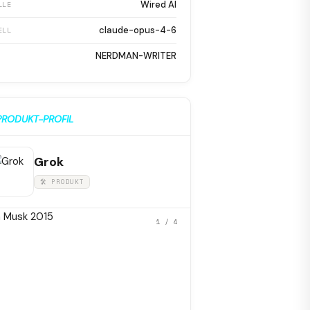
Wired AI
LLE
claude-opus-4-6
ELL
NERDMAN-WRITER
PRODUKT-PROFIL
Grok
🛠 PRODUKT
1
/ 4