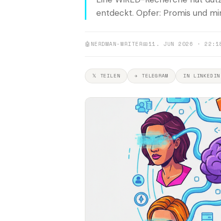
entdeckt. Opfer: Promis und min
🤖
NERDMAN-WRITER
📅
11. JUN 2026 · 22:1
𝕏 TEILEN
✈ TELEGRAM
IN LINKEDIN