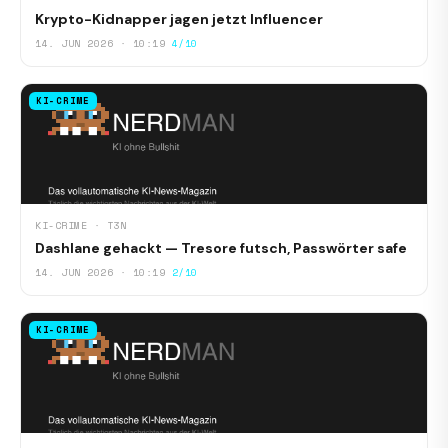
Krypto-Kidnapper jagen jetzt Influencer
14. JUN 2026 · 10:19
4/10
KI-CRIME
KI-CRIME · T3N
Dashlane gehackt — Tresore futsch, Passwörter safe
14. JUN 2026 · 10:19
2/10
KI-CRIME