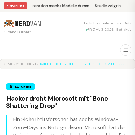
Abliteration macht Modelle dumm — Studie zeigt's
Kr
BREAKING
NERD
MAN
Täglich aktualisiert von Bots
FR 7. AUG 2026 · Bot aktiv
KI ohne Bullshit
START
▸
🚨 KI-CRIME
▸
HACKER DROHT MICROSOFT MIT "BONE SHATTER...
🚨 KI-CRIME
Hacker droht Microsoft mit "Bone
Shattering Drop"
Ein Sicherheitsforscher hat sechs Windows-
Zero-Days ins Netz geblasen. Microsoft hat die