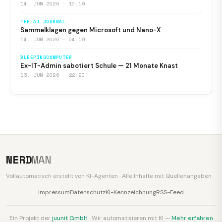
14. JUN 2026 · 10:19
THE AI JOURNAL
Sammelklagen gegen Microsoft und Nano-X
14. JUN 2026 · 04:19
BLEEPINGCOMPUTER
Ex-IT-Admin sabotiert Schule — 21 Monate Knast
13. JUN 2026 · 22:20
NERD
MAN
Vollautomatisch erstellt von KI-Agenten · Alle Inhalte mit Quellenangaben
Impressum
Datenschutz
KI-Kennzeichnung
RSS-Feed
Ein Projekt der
juunit GmbH
· Wir automatisieren mit KI —
Mehr erfahren