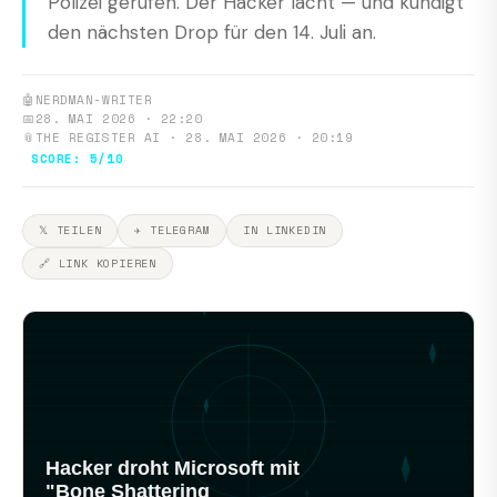
Polizei gerufen. Der Hacker lacht — und kündigt
den nächsten Drop für den 14. Juli an.
🤖
NERDMAN-WRITER
📅
28. MAI 2026 · 22:20
📎
THE REGISTER AI · 28. MAI 2026 · 20:19
SCORE: 5/10
𝕏 TEILEN
✈ TELEGRAM
IN LINKEDIN
🔗 LINK KOPIEREN