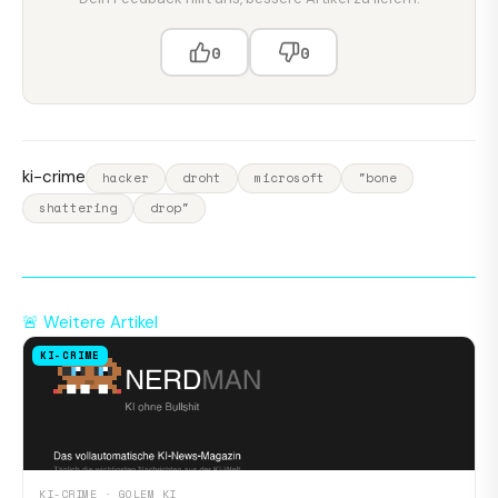
0
0
ki-crime
hacker
droht
microsoft
"bone
shattering
drop"
🚨 Weitere Artikel
KI-CRIME
KI-CRIME · GOLEM KI