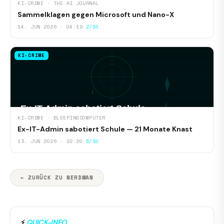
KI-CRIME · THE AI JOURNAL
Sammelklagen gegen Microsoft und Nano-X
14. JUN 2026 · 04:19
2/10
KI-CRIME
KI-CRIME · BLEEPINGCOMPUTER
Ex-IT-Admin sabotiert Schule — 21 Monate Knast
13. JUN 2026 · 22:20
5/10
← ZURÜCK ZU NERDMAN
⚡
QUICK-INFO