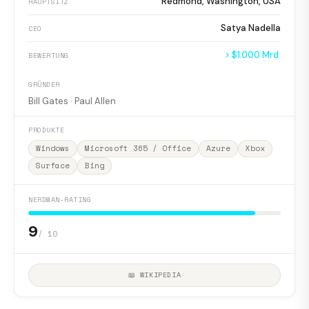
Redmond, Washington, USA
HAUPTSITZ
Satya Nadella
CEO
> $1.000 Mrd.
BEWERTUNG
GRÜNDER
Bill Gates · Paul Allen
PRODUKTE
Windows
Microsoft 365 / Office
Azure
Xbox
Surface
Bing
NERDMAN-RATING
9
/ 10
📖 WIKIPEDIA